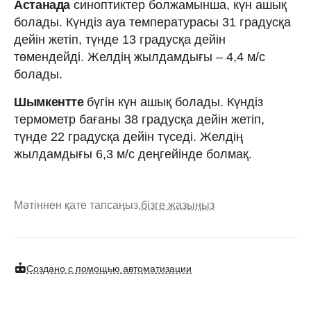
Астанада
синоптиктер болжамынша, күн ашық
болады. Күндіз ауа температурасы 31 градусқа
дейін жетіп, түнде 13 градусқа дейін
төмендейді. Желдің жылдамдығы – 4,4 м/с
болады.
Шымкентте
бүгін күн ашық болады. Күндіз
термометр бағаны 38 градусқа дейін жетіп,
түнде 22 градусқа дейін түседі. Желдің
жылдамдығы 6,3 м/с деңгейінде болмақ.
Мәтіннен қате тапсаңыз,
бізге жазыңыз
Создано с помощью автоматизации