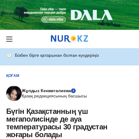
Бізбен бірге қатарынан болған күндеріңіз
ҚОҒАМ
Жұлдыз Кенжегалиева
Қазақ редакциясының басшысы
Бүгін Қазақстанның үш
мегаполисінде де ауа
температурасы 30 градустан
жоғары болады