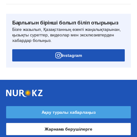
Барлығын бірінші болып біліп отырыңыз
Бізге жазылып, Қазақстанның өзекті жаңалықтарынан,
қызықты суреттер, видеолар мен эксклюзивтерден
хабардар болыңыз.
Instagram
Ақау туралы хабарлаңыз
Жарнама берушілерге