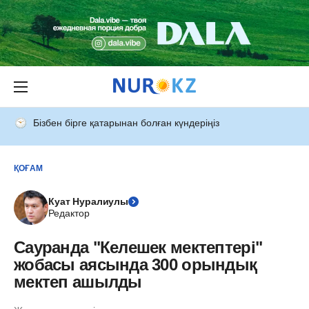
Бізбен бірге қатарынан болған күндеріңіз
ҚОҒАМ
Куат Нуралиулы
Редактор
Сауранда "Келешек мектептері"
жобасы аясында 300 орындық
мектеп ашылды