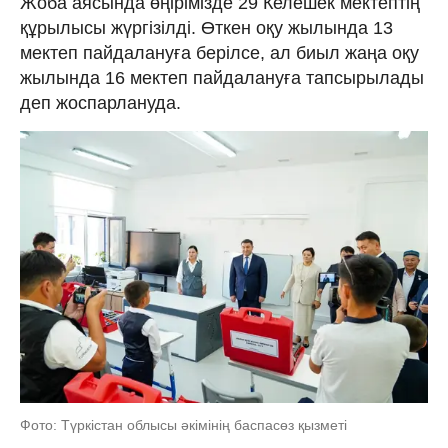
Жоба аясында өңірімізде 29 Келешек мектептің
құрылысы жүргізілді. Өткен оқу жылында 13
мектеп пайдалануға берілсе, ал биыл жаңа оқу
жылында 16 мектеп пайдалануға тапсырылады
деп жоспарлануда.
Фото: Түркістан облысы әкімінің баспасөз қызметі