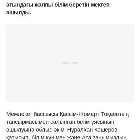
атындағы жалпы білім беретін мектеп
ашылды.
Мемлекет басшысы Қасым-Жомарт Тоқаевтың
тапсырмасымен салынған білім ұясының
ашылуына облыс әкімі Нұралхан Көшеров
қатысып, білім күнімен және Ата заңымыздың