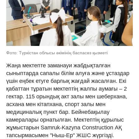
Фото: Түркістан облысы әкімінің баспасөз қызметі
Жаңа мектепте заманауи жабдықталған
сыныптарда сапалы білім алуға және ұстаздар
үшін еңбек етуге барлық жағдай жасалған. Екі
қабаттан тұратын мектептің жалпы аумағы – 2
гектар. 115 орындық акт залы мен шеберхана,
асхана мен кітапхана, спорт залы мен
медициналық пункт бар. Бейнебақылау
камералары орнатылған. Мектептің құрылыс
жұмыстарын Samruk-Kazyna Construction АҚ
тапсырмасымен "Ныш-Ер" ЖШС жүргізді.