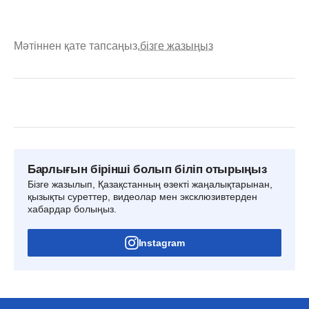
Мәтіннен қате тапсаңыз,
бізге жазыңыз
Барлығын бірінші болып біліп отырыңыз
Бізге жазылып, Қазақстанның өзекті жаңалықтарынан,
қызықты суреттер, видеолар мен эксклюзивтерден
хабардар болыңыз.
Instagram