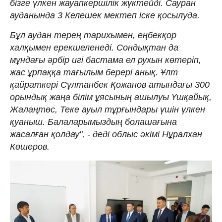
бізге үлкен жауапкершілік жүктейді. Сауран
ауданында 3 Келешек мектеп іске қосылуда.
Бұл аудан терең тарихымен, еңбекқор
халқымен ерекшеленеді. Сондықтан да
мұндағы әрбір игі бастама ел рухын көтеріп,
жас ұрпаққа тағылым берері анық. Ұлт
қайраткері Сұлтанбек Қожанов атындағы 300
орындық жаңа білім ұясының ашылуы Үшқайық,
Жалаңтөс, Теке ауыл тұрғындары үшін үлкен
қуаныш. Балаларымыздың болашағына
жасалған қолдау", - деді облыс әкімі Нұралхан
Көшеров.