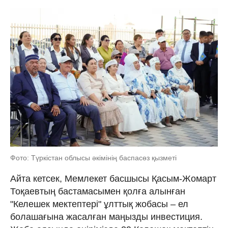
Фото: Түркістан облысы әкімінің баспасөз қызметі
Айта кетсек, Мемлекет басшысы Қасым-Жомарт
Тоқаевтың бастамасымен қолға алынған
"Келешек мектептері" ұлттық жобасы – ел
болашағына жасалған маңызды инвестиция.