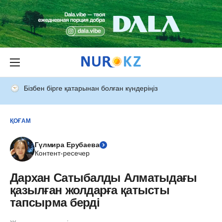
Бізбен бірге қатарынан болған күндеріңіз
ҚОҒАМ
Гүлмира Ерубаева
Контент-ресечер
Дархан Сатыбалды Алматыдағы
қазылған жолдарға қатысты
тапсырма берді