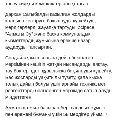
төсеу сияқты кемшіліктер анықталған.
Дархан Сатыбалды қазылған жолдарды
қалпына келтіруге бақылауды күшейтуді,
мердігерлерді жауапқа тартуды, әсіресе,
"Алматы Су" және басқа коммуналдық
қызметтердің жұмысына ерекше назар
аударуды тапсырған.
Сондай-ақ жыл соңына дейін бекітілген
мерзімінен кешігіп жатқан нысандарды аяқтау,
тау бөктеріндегі құрылысқа бақылауды күшейту,
Бас жоспарды уақытылы түзету, қала қысқа
толық дайын болуы үшін арнайы техника мен
реагенттерді белгіленген мерзімде сатып алуды
міндеттеген.
Алматыда жыл басынан бері сапасыз жұмыс
пен ережені бұзғаны үшін 58 мердігер ұйым, 7