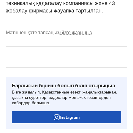
техникалық қадағалау компаниясы және 43
жобалау фирмасы жауапқа тартылған.
Мәтіннен қате тапсаңыз,
бізге жазыңыз
Барлығын бірінші болып біліп отырыңыз
Бізге жазылып, Қазақстанның өзекті жаңалықтарынан,
қызықты суреттер, видеолар мен эксклюзивтерден
хабардар болыңыз.
Instagram