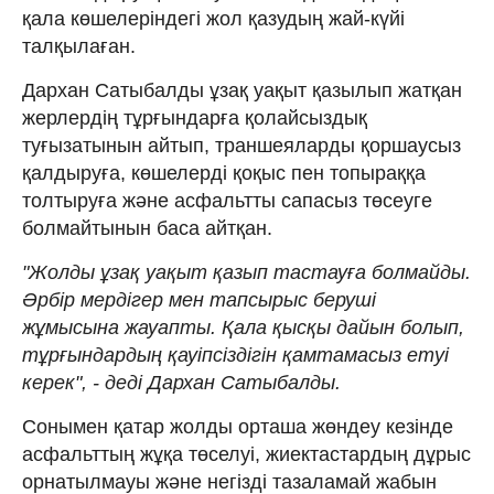
қала көшелеріндегі жол қазудың жай-күйі
талқылаған.
Дархан Сатыбалды ұзақ уақыт қазылып жатқан
жерлердің тұрғындарға қолайсыздық
туғызатынын айтып, траншеяларды қоршаусыз
қалдыруға, көшелерді қоқыс пен топыраққа
толтыруға және асфальтты сапасыз төсеуге
болмайтынын баса айтқан.
"Жолды ұзақ уақыт қазып тастауға болмайды.
Әрбір мердігер мен тапсырыс беруші
жұмысына жауапты. Қала қысқы дайын болып,
тұрғындардың қауіпсіздігін қамтамасыз етуі
керек", - деді Дархан Сатыбалды.
Сонымен қатар жолды орташа жөндеу кезінде
асфальттың жұқа төселуі, жиектастардың дұрыс
орнатылмауы және негізді тазаламай жабын