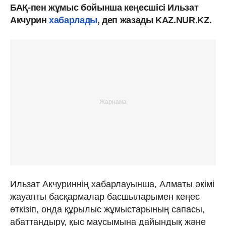
БАҚ-пен жұмыс бойынша кеңесшісі Ильзат
Акчурин
хабарлады
, деп жазады KAZ.NUR.KZ.
Ильзат Акчуриннің хабарлауынша, Алматы әкімі
жауапты басқармалар басшыларымен кеңес
өткізіп, онда құрылыс жұмыстарының сапасы,
абаттандыру, қыс маусымына дайындық және