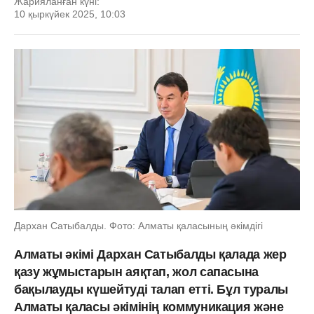
Жарияланған күні:
10 қыркүйек 2025, 10:03
Дархан Сатыбалды. Фото: Алматы қаласының әкімдігі
Алматы әкімі Дархан Сатыбалды қалада жер
қазу жұмыстарын аяқтап, жол сапасына
бақылауды күшейтуді талап етті. Бұл туралы
Алматы қаласы әкімінің коммуникация және