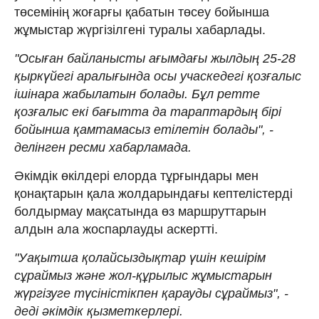
төсемінің жоғарғы қабатын төсеу бойынша
жұмыстар жүргізілгені туралы хабарлады.
"Осыған байланысты ағымдағы жылдың 25-28
қыркүйегі аралығында осы учаскедегі қозғалыс
ішінара жабылатын болады. Бұл ретте
қозғалыс екі бағытта да тараптардың бірі
бойынша қамтамасыз етілетін болады", -
делінген ресми хабарламада.
Әкімдік өкілдері елорда тұрғындары мен
қонақтарын қала жолдарындағы кептелістерді
болдырмау мақсатында өз маршруттарын
алдын ала жоспарлауды аскертті.
"Уақытша қолайсыздықтар үшін кешірім
сұраймыз және жол-құрылыс жұмыстарын
жүргізуге түсіністікпен қарауды сұраймыз", -
деді әкімдік қызметкерлері.