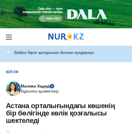
Бізбен бірге қатарынан болған күндеріңіз
ҚОҒАМ
Малика Хадид
Бұрынғы қызметкер
Астана орталығындағы көшенің
бір бөлігінде көлік қозғалысы
шектеледі