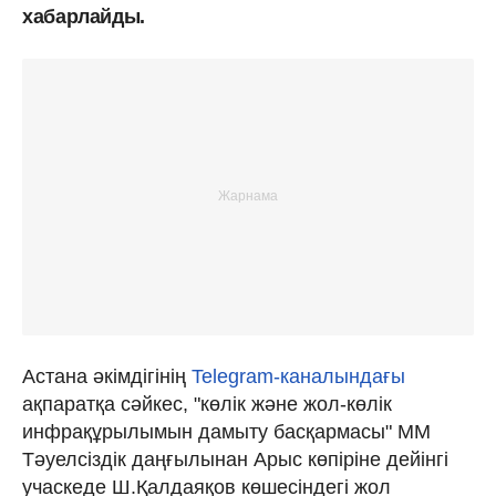
хабарлайды.
Астана әкімдігінің
Telegram-каналындағы
ақпаратқа сәйкес, "көлік және жол-көлік
инфрақұрылымын дамыту басқармасы" ММ
Тәуелсіздік даңғылынан Арыс көпіріне дейінгі
учаскеде Ш.Қалдаяқов көшесіндегі жол