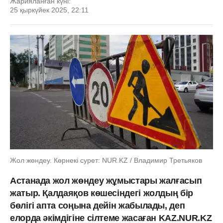
Жарияланған күні:
25 қыркүйек 2025, 22:11
Жол жөндеу. Көрнекі сурет: NUR.KZ / Владимир Третьяков
Астанада жол жөндеу жұмыстары жалғасып
жатыр. Қалдаяқов көшесіндегі жолдың бір
бөлігі апта соңына дейін жабылады, деп
елорда әкімдігіне сілтеме жасаған KAZ.NUR.KZ