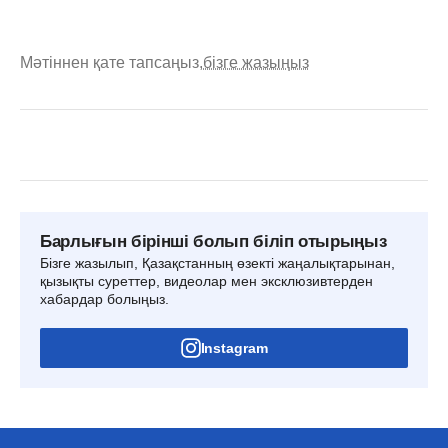
Мәтіннен қате тапсаңыз,
бізге жазыңыз
Барлығын бірінші болып біліп отырыңыз
Бізге жазылып, Қазақстанның өзекті жаңалықтарынан,
қызықты суреттер, видеолар мен эксклюзивтерден
хабардар болыңыз.
Instagram