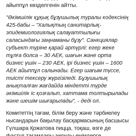
айыппұл көзделгенін айтты.
"Әкімшілік құқық бұзушылық туралы кодексінің
425-бабы – "Халықтың санитарлық-
эпидемиологиялық салауаттылығы
саласындағы заңнаманы бұзу". Санкциялар
субъект түріне қарай әртүрлі: егер жеке
тұлға болса – 30 АЕК, шағын және орта
бизнес үшін – 230 АЕК, ірі бизнес үшін – 1600
АЕК айыппұл салынады. Егер шағым түссе,
тиісті тексеру жүргізіледі. Бұзушылық
анықталған жағдайда міндетті түрде
әкімшілік іс қозғалып, хаттама толтырылады
және шешім шығарылады", - деді ол.
Комитеттің тағам, білім беру және тәрбиелеу
нысандарын бақылау басқармасының басшысы
Гүлшара Қожатова пицца, тоқаш, өзге де
фастуд тағамдары зиянды өнімдерге