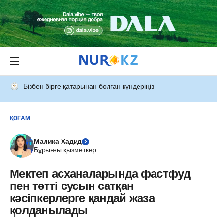
Бізбен бірге қатарынан болған күндеріңіз
ҚОҒАМ
Малика Хадид
Бұрынғы қызметкер
Мектеп асханаларында фастфуд
пен тәтті сусын сатқан
кәсіпкерлерге қандай жаза
қолданылады