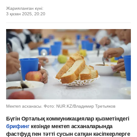
Жарияланған күні:
3 қазан 2025, 20:20
Мектеп асханасы. Фото: NUR.KZ/Владимир Третьяков
Бүгін Орталық коммуникациялар қызметіндегі
брифинг
кезінде мектеп асханаларында
фастфуд пен тәтті сусын сатқан кәсіпкерлерге