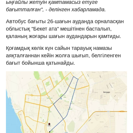
ыңғайлы жетуін қамтамасыз етуге
бағытталған", - делінген хабарламада.
Автобус бағыты 26-шағын ауданда орналасқан
облыстық "Бекет ата" мешітінен басталып,
қаланың жоғары шағын аудандарын қамтиды.
Қоғамдық көлік күн сайын тарауық намазы
аяқталғаннан кейін жолға шығып, белгіленген
бағыт бойынша қатынайды.