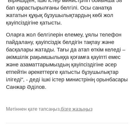
"Біріншіден, Ішкі істер министрлігі бойынша 58
бап қарастырылғаны белгілі. Осы санатқа
жататын құқық бұзушылықтардың көбі жол
қауіпсіздігіне қатысты.
Оларға жол белгілерін елемеу, ұялы телефон
пайдалану, қауіпсіздік белдігін тақпау және
басқалары жатады. Тағы да атап өткім келеді –
әкімшілік рақымшылыққа қоғамға қауіпті емес
және азаматтарымыздың қауіпсіздігіне әсер
етпейтін әрекеттерге қатысты бұзушылықтар
ілігеді", - деді ішкі істер министрінің орынбасары
Санжар Әділов.
Мәтіннен қате тапсаңыз,
бізге жазыңыз