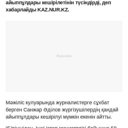
айыппұлдары кешірілетінін түсіндірді, деп
хабарлайды KAZ.NUR.KZ.
Мәжіліс кулуарында журналистерге сұхбат
берген Санжар Әділов жүргізушілердің қандай
айыппұлдары кешірілуі мүмкін екенін айтты.