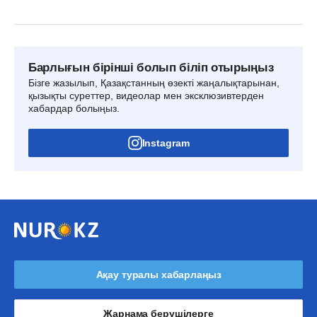
Барлығын бірінші болып біліп отырыңыз
Бізге жазылып, Қазақстанның өзекті жаңалықтарынан,
қызықты суреттер, видеолар мен эксклюзивтерден
хабардар болыңыз.
Instagram
Ақау туралы хабарлаңыз
Жарнама берушілерге