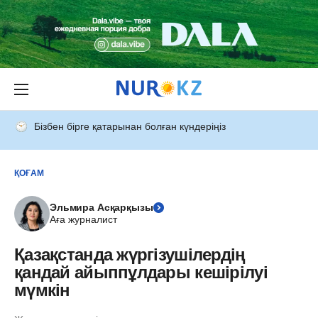
Бізбен бірге қатарынан болған күндеріңіз
ҚОҒАМ
Эльмира Асқарқызы
Аға журналист
Қазақстанда жүргізушілердің
қандай айыппұлдары кешірілуі
мүмкін