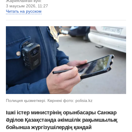
Жарияланған күні:
3 маусым 2026, 11:27
Читать на русском
Полиция қызметкері. Көрнекі фото: polisia.kz
Ішкі істер министрінің орынбасары Санжар
Әділов Қазақстанда әкімшілік рақымшылық
бойынша жүргізушілердің қандай