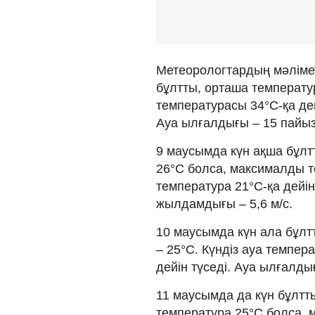
Метеорологтардың мәліме
бұлтты, орташа температу
температурасы 34°C-қа дей
Ауа ылғалдығы – 15 пайыз
9 маусымда күн ақша бұлт
26°C болса, максималды т
температура 21°C-қа дейін
жылдамдығы – 5,6 м/с.
10 маусымда күн ала бұлт
– 25°C. Күндіз ауа темпера
дейін түседі. Ауа ылғалды
11 маусымда да күн бұлтт
температура 25°C болса, 