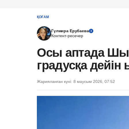
ҚОҒАМ
Гүлмира Ерубаева
Контент-ресечер
Осы аптада Шы
градусқа дейін
Жарияланған күні:
8 маусым 2026, 07:52