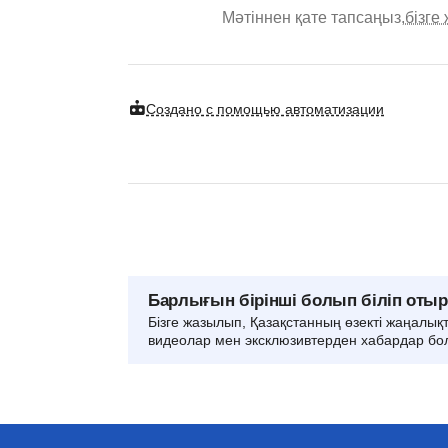
Мәтіннен қате тапсаңыз,
бізге
Создано с помощью автоматизации
Барлығын бірінші болып біліп оты
Бізге жазылып, Қазақстанның өзекті жаңалық
видеолар мен эксклюзивтерден хабардар бо