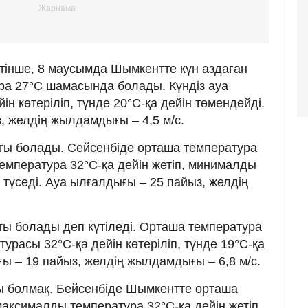
тінше, 8 маусымда Шымкентте күн аздаған
ра 27°C шамасында болады. Күндіз ауа
ін көтеріліп, түнде 20°C-қа дейін төмендейді.
, желдің жылдамдығы – 4,5 м/с.
ты болады. Сейсенбіде орташа температура
емпература 32°C-қа дейін жетіп, минималды
 түседі. Ауа ылғалдығы – 25 пайыз, желдің
ты болады деп күтіледі. Орташа температура
турасы 32°C-қа дейін көтеріліп, түнде 19°C-қа
ғы – 19 пайыз, желдің жылдамдығы – 6,8 м/с.
ы болмақ. Бейсенбіде Шымкентте орташа
максималды температура 32°C-қа дейін жетіп,