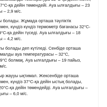
°C-қа дейін төмендейі. Ауа ылғалдығы – 23
 – 2,9 м/с.
ы болады. Жұмада орташа тәуліктік
ен, күндіз күндіз термометр бағанасы 32°C-
19°C-қа дейін түседі. Ауа ылғалдығы – 18
 – 4,2 м/с.
ты болады деп күтіледі. Сенбіде орташа
ималды ауа температурасы – 32°C,
°C болмақ. Ауа ылғалдығы – 19 пайыз,
м/с.
ыр жаууы ықтимал. Жексенбіде орташа
мен, күндіз 37°C-қа дейін ыстық болады,
20°C-қа дейін төмендейді. Ауа ылғалдығы –
ғы – 6,0 м/с.