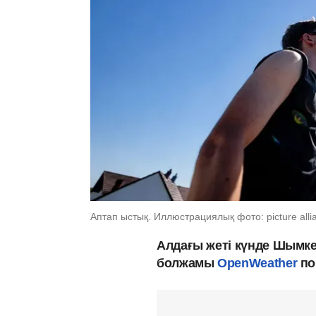
Аптап ыстық. Иллюстрациялық фото: picture alli
Алдағы жеті күнде Шымке
болжамы
OpenWeather
по