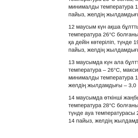
минималды температура 17
пайыз, желдің жылдамдығы
12 маусым күн ақша бұлтт
температура 26°C болғаным
қа дейін көтеріліп, түнде 
пайыз, желдің жылдамдығы
13 маусымда күн ала бұлт
температура – 26°C, макс
минималды температура 19
желдің жылдамдығы – 3,0 
14 маусымда өткінші жаңб
температура 28°C болғаны
түнде ауа температурасы 
14 пайыз, желдің жылдамды