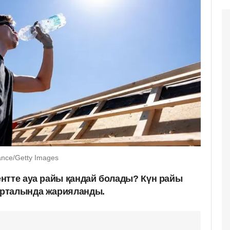
ance/Getty Images
нтте ауа райы қандай болады? Күн райы
рталында жарияланды.