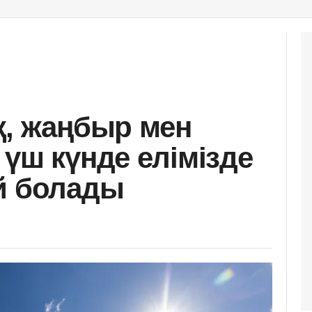
қ, жаңбыр мен
 үш күнде елімізде
й болады