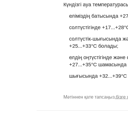
Күндізгі ауа температурас
еліміздің батысында +2
солтүстігінде +17...+28°
солтүстік-шығысында ж
+25...+33°С болады;
елдің оңтүстігінде жән
+27...+35°С шамасында
шығысында +32...+39°С 
Мәтіннен қате тапсаңыз,
бізге