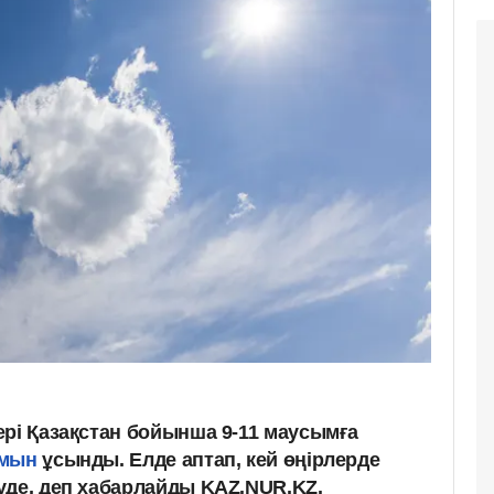
ері Қазақстан бойынша 9-11 маусымға
мын
ұсынды. Елде аптап, кей өңірлерде
уде, деп хабарлайды KAZ.NUR.KZ.