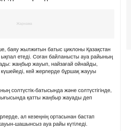
ше, баяу жылжитын батыс циклоны Қазақстан
 ықпал етеді. Соған байланысты ауа райының
ады: жаңбыр жауып, найзағай ойнайды,
 күшейеді, кей жерлерде бұршақ жаууы
ның солтүстік-батысында және солтүстігінде,
-шығысында қатты жаңбыр жауады деп
рлерде, ал кезеңнің ортасынан бастап
 жауын-шашынсыз ауа райы күтіледі.