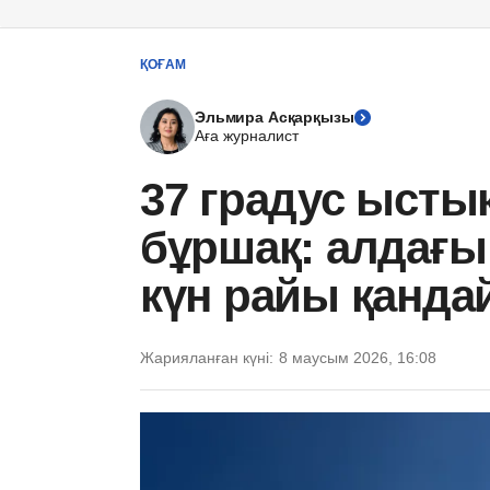
ҚОҒАМ
Эльмира Асқарқызы
Аға журналист
37 градус ысты
бұршақ: алдағы
күн райы қанда
Жарияланған күні:
8 маусым 2026, 16:08