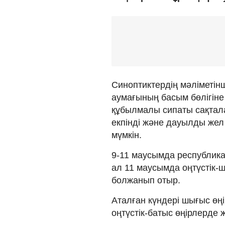
Синоптиктердің мәліметін
аумағының басым бөлігіне
құбылмалы сипаты сақтал
екпінді және дауылды жел
мүмкін.
9-11 маусымда республика
ал 11 маусымда оңтүстік
болжанып отыр.
Аталған күндері шығыс өңі
оңтүстік-батыс өңірлерде