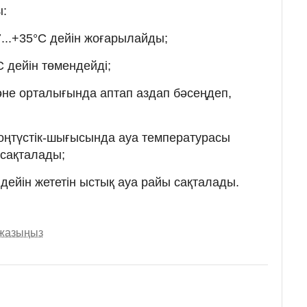
ы:
7...+35°С дейін жоғарылайды;
С дейін төмендейді;
әне орталығында аптап аздап бәсеңдеп,
е оңтүстік-шығысында ауа температурасы
 сақталады;
дейін жететін ыстық ауа райы сақталады.
 жазыңыз