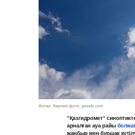
Аспан. Көрнекі фото: pexels.com
"Қазгидромет" синоптикт
арналған ауа райы
болжа
жаңбыр мен бұршақ күтіл