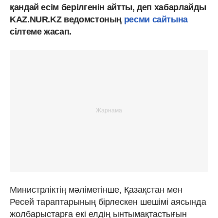
қандай есім берілгенін айтты, деп хабарлайды
KAZ.NUR.KZ ведомстоның
ресми сайтына
сілтеме жасап.
Министрліктің мәліметінше, Қазақстан мен
Ресей тараптарының бірлескен шешімі аясында
жолбарыстарға екі елдің ынтымақтастығын