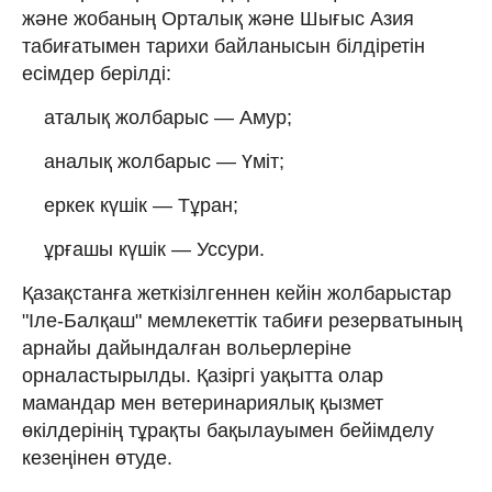
және жобаның Орталық және Шығыс Азия
табиғатымен тарихи байланысын білдіретін
есімдер берілді:
аталық жолбарыс — Амур;
аналық жолбарыс — Үміт;
еркек күшік — Тұран;
ұрғашы күшік — Уссури.
Қазақстанға жеткізілгеннен кейін жолбарыстар
"Іле-Балқаш" мемлекеттік табиғи резерватының
арнайы дайындалған вольерлеріне
орналастырылды. Қазіргі уақытта олар
мамандар мен ветеринариялық қызмет
өкілдерінің тұрақты бақылауымен бейімделу
кезеңінен өтуде.