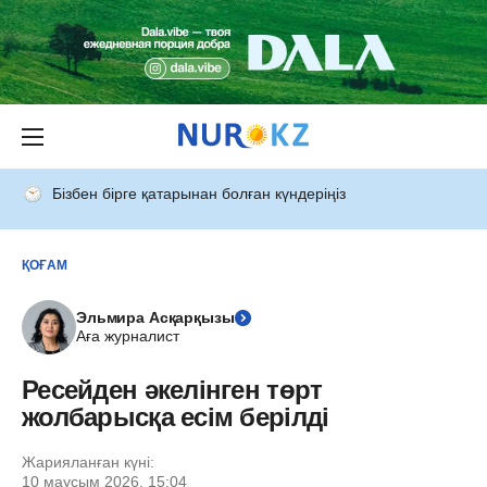
Бізбен бірге қатарынан болған күндеріңіз
ҚОҒАМ
Эльмира Асқарқызы
Аға журналист
Ресейден әкелінген төрт
жолбарысқа есім берілді
Жарияланған күні:
10 маусым 2026, 15:04