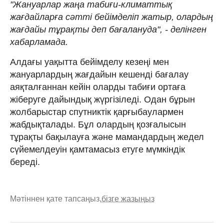
"Жануарлар жаңа табиғи-климаттық
жағдайларға сәтті бейімделіп жатыр, олардың
жағдайы тұрақты деп бағалануда", - делінген
хабарламада.
Алдағы уақытта бейімделу кезеңі мен
жануарлардың жағдайын кешенді бағалау
аяқталғаннан кейін оларды табиғи ортаға
жіберуге дайындық жүргізіледі. Одан бұрын
жолбарыстар спутниктік қарғыбаулармен
жабдықталады. Бұл олардың қозғалысын
тұрақты бақылауға және мамандардың жедел
сүйемелдеуін қамтамасыз етуге мүмкіндік
береді.
Мәтіннен қате тапсаңыз,
бізге жазыңыз