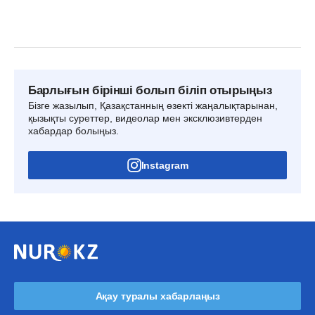
Барлығын бірінші болып біліп отырыңыз
Бізге жазылып, Қазақстанның өзекті жаңалықтарынан,
қызықты суреттер, видеолар мен эксклюзивтерден
хабардар болыңыз.
Instagram
Ақау туралы хабарлаңыз