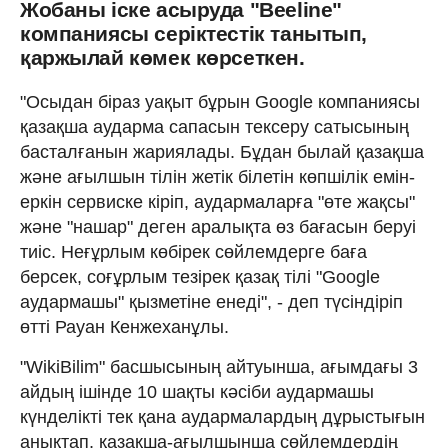
Жобаны iске асыруда "Beeline"
компаниясы серiктестiк танытып,
қаржылай көмек көрсеткен.
"Осыдан бiраз уақыт бұрын Google компаниясы
қазақша аударма сапасын тексеру сатысының
басталғанын жариялады. Бұдан былай қазақша
және ағылшын тiлiн жетiк бiлетiн көпшiлiк емiн-
еркiн сервиске кiрiп, аудармаларға "өте жақсы"
және "нашар" деген аралықта өз бағасын беруi
тиiс. Неғұрлым көбiрек сөйлемдерге баға
берсек, соғұрлым тезірек қазақ тiлi "Google
аудармашы" қызметiне енедi", - деп түсiндiрiп
өттi Рауан Кенжеханұлы.
"WikiBilim" басшысының айтуынша, ағымдағы 3
айдың iшiнде 10 шақты кәсiби аудармашы
күнделiктi тек қана аудармалардың дұрыстығын
анықтап, қазақша-ағылшынша сөйлемдердiң