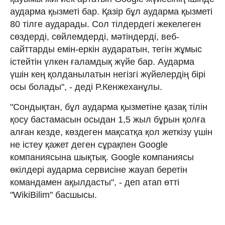
аударма қызметi бар. Қазiр бұл аударма қызметi
80 тiлге аударады. Сол тiлдердегi жекелеген
сөздердi, сөйлемдердi, мәтiндердi, веб-
сайттарды емiн-еркiн аударатын, тегiн жұмыс
iстейтiн үлкен ғаламдық жүйе бар. Аударма
үшiн кең қолданылатын негiзгi жүйелердiң бiрi
осы болады", - дедi Р.Кенжеханұлы.
"Сондықтан, бұл аударма қызметiне қазақ тiлiн
қосу бастамасын осыдан 1,5 жыл бұрын қолға
алған кезде, көздеген мақсатқа қол жеткiзу үшiн
не iстеу қажет деген сұрақпен Google
компаниясына шықтық. Google компаниясы
өкiлдерi аударма сервисіне жауап беретiн
командамен ақылдасты", - деп атап өтті
"WikiBilim" басшысы.