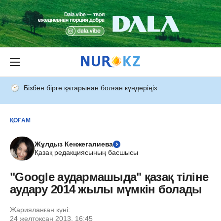
Бізбен бірге қатарынан болған күндеріңіз
ҚОҒАМ
Жұлдыз Кенжегалиева
Қазақ редакциясының басшысы
"Google аудармашыда" қазақ тiлiне
аудару 2014 жылы мүмкін болады
Жарияланған күні:
24 желтоқсан 2013, 16:45