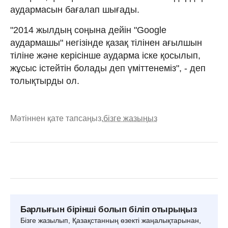
аудармасын бағалап шығады.
"2014 жылдың соңына дейiн "Google
аудармашы" негiзiнде қазақ тiлiнен ағылшын
тiлiне және керiсiнше аударма iске қосылып,
жұсыс iстейтiн болады деп үмiттенемiз", - деп
толықтырды ол.
Мәтіннен қате тапсаңыз,
бізге жазыңыз
Барлығын бірінші болып біліп отырыңыз
Бізге жазылып, Қазақстанның өзекті жаңалықтарынан,