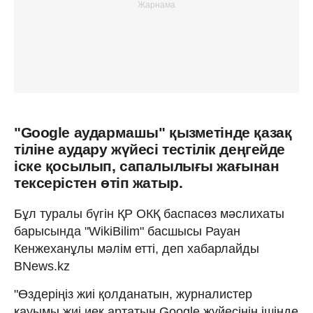
"Google аудармашы" қызметiнде қазақ
тiлiне аудару жүйесi тестiлiк деңгейде
iске қосылып, сапалылығы жағынан
тексерiстен өтiп жатыр.
Бұл туралы бүгiн ҚР ОКҚ баспасөз мәслихаты
барысында "WikiBilim" басшысы Рауан
Кенжеханұлы мәлім етті, деп хабарлайды
BNews.kz
"Өздерiңiз жиi қолданатын, журналистер
қауымы жиi иек артатын Google жүйесiнiң iшiнде