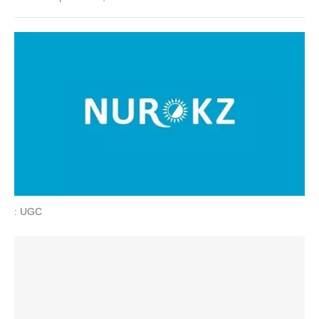
: UGC