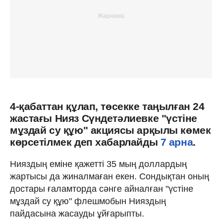
4-қабаттан құлап, төсекке таңылған 24
жастағы Нияз Сүндетәлиевке "үстіне
мұздай су құю" акциясы арқылы көмек
көрсетілмек деп хабарлайды
7 арна
.
Нияздың еміне қажетті 35 мың доллардың
жартысы да жиналмаған екен. Сондықтан оның
достары ғаламторда сәнге айналған "үстіне
мұздай су құю" флешмобын Нияздың
пайдасына жасауды ұйғарыпты.