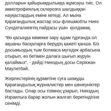
долларын қайырымдылыққа жұмсауы тиіс. Ол
амиотрофиялық склерозға шалдыққан
науқастардың еміне кетеді. Ал мына
Қарағандылық жастар осы флешмобты Нияз
Сүндеталиевтің пайдасы үшін қолдамақ.
"Өз қасыңда көмекке зәру адам тұрғанда ол
ақшаны басқаларға берудің қажеті қанша. Біз
досымыздың тым болмаса мүгедек арбасына
отырып, өз бетімен далаға шығып жүруін
қалаймыз", - дейді Нияздың досы Серікжан
Мәулетбай.
Жерлестерінің құрметіне суға шомуды
Қарағандылық журналистер мен шенеуніктер
бастады. Олар осы тізімнің ұзарып, Нияздың
Израильға барар жолын жалғап беретіндігіне
сенімді.