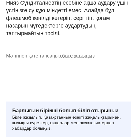
Нияз Сүндиталиевтің есебіне ақша аудару үшін
үстіңізге су құю міндетті емес. Алайда бұл
флешмоб көңілді көтеріп, сергітіп, қоғам
назарын мүгедектерге аудартудың
таптырмайтын тәсілі.
Мәтіннен қате тапсаңыз,
бізге жазыңыз
Барлығын бірінші болып біліп отырыңыз
Бізге жазылып, Қазақстанның өзекті жаңалықтарынан,
қызықты суреттер, видеолар мен эксклюзивтерден
хабардар болыңыз.