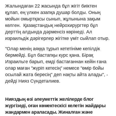
Жалындаған 22 жасында бұл жігіт биіктен
құлап, ең үлкен азапқа душар болды. Оның
мойын омыртқасы сынып, жұлынына зақым
келген. Қазақстандық нейрохирургтер бұл
дерттің алдында дәрменсіз көрінеді. Ал
израильдік дәрігерлер жігітке үміт сыйлап отыр.
"Олар менің аяққа тұрып кететініме кепілдік
бермейді. Бұл бастапқы курс қана. Бірақ
Израильге барып, емді бастағаннан кейін ғана
олар маған "жүріп кетесің" немесе "өмір бойы
осылай жата бересің" деп нақты айта алады", -
дейді Нияз Сүндетәлиев.
Нияздың өзі әлеуметтік желілерде блог
жүргізеді, оған көмектескісі келетін жайдары
жандармен араласады. Жиналған және