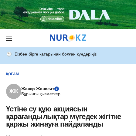
Бізбен бірге қатарынан болған күндеріңіз
ҚОҒАМ
Жанар Жансеит
ЖЖ
Бұрынғы қызметкер
Үстіне су құю акциясын
қарағандылықтар мүгедек жігітке
қаржы жинауға пайдаланды