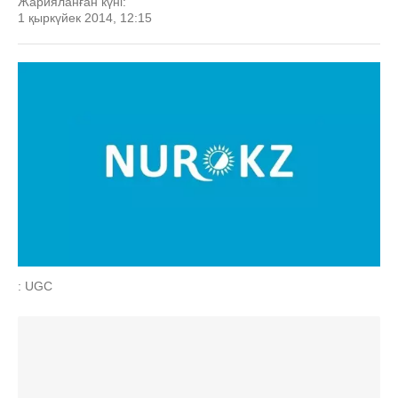
Жарияланған күні:
1 қыркүйек 2014, 12:15
: UGC