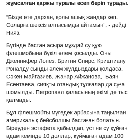
жұмсалған қаржы туралы есеп беріп тұрады.
"Бізде өте дархан, қолы ашық жандар көп.
Соларға шексіз алғысымды айтамын", - дейді
Нияз.
Бүгінде бастан асыра мұздай су құю
флешмобына бүкіл әлем қосылды. Оны
Дженнифер Лопез, Бритни Спирс, Криштиану
Роналду сынды әлем жұлдыздары қолдаса,
Сәкен Майғазиев, Жанар Айжанова, Баян
Есентаева, сияқты отандық тұлғалар да суға
шомылды. Петропавл қаласының әкімі де тыс
қалмады.
Бұл флешмобты мүгедек арбасына таңылған
америкалық бейсболшы бастаған болатын.
Біреуден эстафета қабылдап, үстіне су құйған
адам кемінде 10 доллар, құймаған адам 100