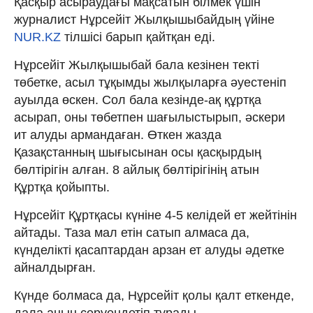
Қасқыр асыраудағы мақсатын білмек үшін
журналист Нұрсейіт Жылқышыбайдың үйіне
NUR.KZ
тілшісі барып қайтқан еді.
Нұрсейіт Жылқышыбай бала кезінен текті
төбетке, асыл тұқымды жылқыларға әуестеніп
ауылда өскен. Сол бала кезінде-ақ құртқа
асырап, оны төбетпен шағылыстырып, әскери
ит алуды армандаған. Өткен жазда
Қазақстанның шығысынан осы қасқырдың
бөлтірігін алған. 8 айлық бөлтірігінің атын
Құртқа қойыпты.
Нұрсейіт Құртқасы күніне 4-5 келідей ет жейтінін
айтады. Таза мал етін сатып алмаса да,
күнделікті қасаптардан арзан ет алуды әдетке
айналдырған.
Күнде болмаса да, Нұрсейіт қолы қалт еткенде,
дала аңын серуендетіп тұрады.