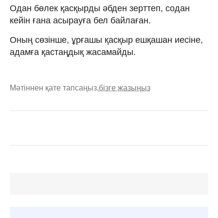
Одан бөлек қасқырды әбден зерттеп, содан
кейін ғана асырауға бел байлаған.
Оның сөзінше, ұрғашы қасқыр ешқашан иесіне,
адамға қастаңдық жасамайды.
Мәтіннен қате тапсаңыз,
бізге жазыңыз