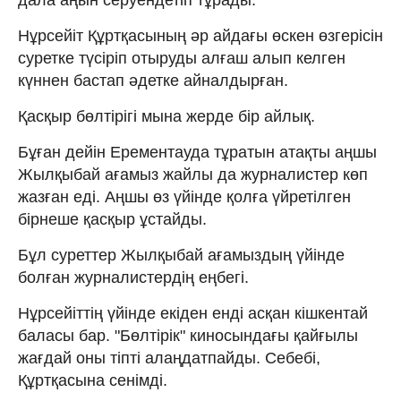
Нұрсейіт Құртқасының әр айдағы өскен өзгерісін
суретке түсіріп отыруды алғаш алып келген
күннен бастап әдетке айналдырған.
Қасқыр бөлтірігі мына жерде бір айлық.
Бұған дейін Ерементауда тұратын атақты аңшы
Жылқыбай ағамыз жайлы да журналистер көп
жазған еді. Аңшы өз үйінде қолға үйретілген
бірнеше қасқыр ұстайды.
Бұл суреттер Жылқыбай ағамыздың үйінде
болған журналистердің еңбегі.
Нұрсейіттің үйінде екіден енді асқан кішкентай
баласы бар. "Бөлтірік" киносындағы қайғылы
жағдай оны тіпті алаңдатпайды. Себебі,
Құртқасына сенімді.