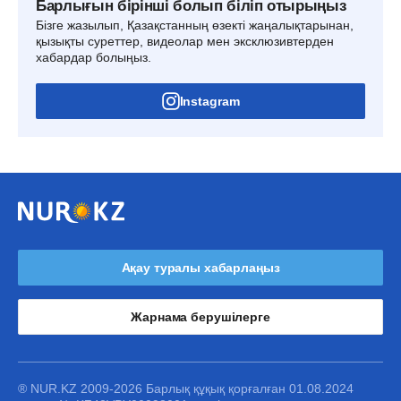
Барлығын бірінші болып біліп отырыңыз
Бізге жазылып, Қазақстанның өзекті жаңалықтарынан,
қызықты суреттер, видеолар мен эксклюзивтерден
хабардар болыңыз.
Instagram
Ақау туралы хабарлаңыз
Жарнама берушілерге
® NUR.KZ 2009-2026 Барлық құқық қорғалған 01.08.2024