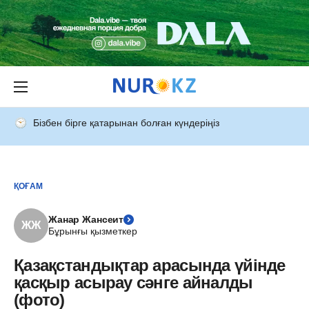
Бізбен бірге қатарынан болған күндеріңіз
ҚОҒАМ
Жанар Жансеит
ЖЖ
Бұрынғы қызметкер
Қазақстандықтар арасында үйінде
қасқыр асырау сәнге айналды
(фото)