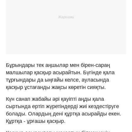
Бұрындары тек аңшылар мен бірен-сараң
малшылар қасқыр асырайтын. Бүгінде қала
тұрғындары да ыңғайы келсе, ауласында
қасқыр ұстағанды жақсы көретін сияқты.
Күн санап жабайы әрі қауіпті аңды қала
сыртында ертіп жүретіндерді жиі кездестіруге
болады. Олардың дені құртқа асырайды екен.
Құртқа - ұрғашы қасқыр.