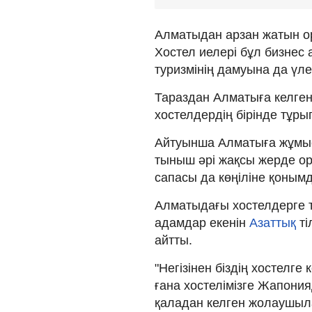
Алматыдан арзан жатын о
Хостел иелері бұл бизнес
туризмінің дамуына да үле
Тараздан Алматыға келген
хостелдердің бірінде тұры
Айтуынша Алматыға жұмыс 
тыныш әрі жақсы жерде ор
сапасы да көңіліне қонымд
Алматыдағы хостелдерге тү
адамдар екенін
Азаттық
ті
айтты.
"Негізінен біздің хостелге
ғана хостелімізге Жапонияд
қаладан келген жолаушыла