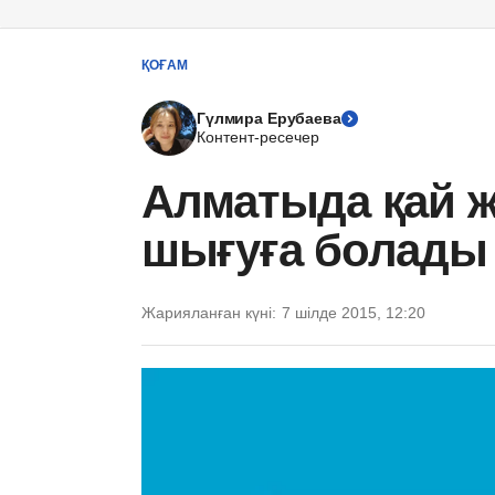
ҚОҒАМ
Гүлмира Ерубаева
Контент-ресечер
Алматыда қай ж
шығуға болады
Жарияланған күні:
7 шілде 2015, 12:20