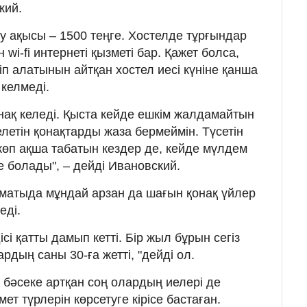
кий.
ну ақысы – 1500 теңге. Хостелде тұрғындар
ін wi-fi интернеті қызметі бар. Қажет болса,
п алатынын айтқан хостел иесі күніне қанша
 келмеді.
онақ келеді. Қыста кейде ешкім жалдамайтын
елетін қонақтарды жаза бермеймін. Түсетін
і көп ақша табатын кездер де, кейде мүлдем
е болады", – дейді Ивановский.
Алматыда мұндай арзан да шағын қонақ үйлер
еді.
сі қатты дамып кетті. Бір жыл бұрын сегіз
ардың саны 30-ға жетті, "дейді ол.
 бәсеке артқан соң олардың иелері де
ет түрлерін көрсетуге кірісе бастаған.