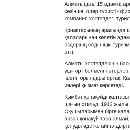
Алматыдағы 15 адамға арн
сөзінше, олар туристік фи
компания хостелдегі тури
Қонақтарының арасында ш
қалаларынан келетін адам
өздерінің елдің ішкі тури
өтті.
Алматы хостелдерінің бас
үш-төрт бөлмелі пәтерлер
ішетін орындары ортақ. Қа
иелері қызмет көрсетеді.
Қымбат қонақүйді қалтасы
шағын отельді 1912 жылы 
Оқушыларымен бірге қала 
арзан қонақүй таба алмай
қонуды әдетке айналдырған.