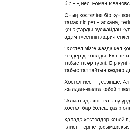
бірінің иесі Роман Ивановс
Оның хостеліне бір күн қо
тамақ пісіретін асхана, тег
қонақтарды әуежайдан күті
адам түсетінін жария еткісі
"Хостелімізге жазда көп қ
кездер де болды. Күніне к
табыс та әр түрлі. Бір күн
табыс таппайтын кездер д
Хостел иесінің сөзінше, 
жылдан-жылға көбейіп кел
"Алматыда хостел ашу үрді
хостел бар болса, қазір ол
Қалада хостелдер көбейіп,
клиенттеріне қосымша қызм