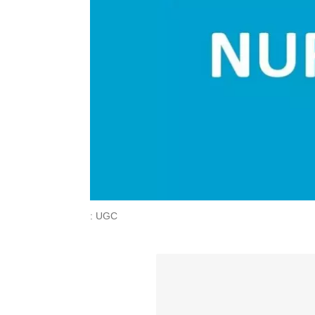
: UGC