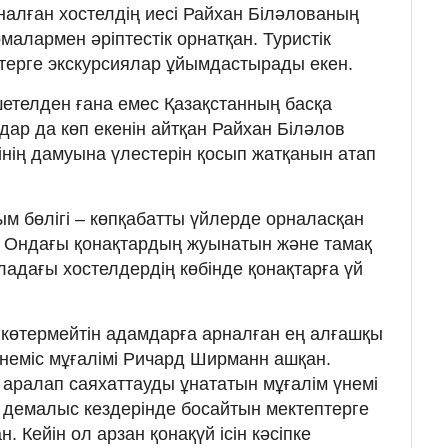
алған хостелдің иесі Райхан Біләлованың
рмалармен әріптестік орнатқан. Туристік
стерге экскурсиялар ұйымдастырады екен.
етелден ғана емес Қазақстанның басқа
дар да көп екенін айтқан Райхан Біләлов
змінің дамуына үлестерін қосып жатқанын атап
ым бөлігі – көпқабатты үйлерде орналасқан
. Ондағы қонақтардың жуынатын және тамақ
ладағы хостелдердің көбінде қонақтарға үй
 көтермейтін адамдарға арналған ең алғашқы
неміс мұғалімі Ричард Ширманн ашқан.
аралап саяхаттауды ұнататын мұғалім үнемі
, демалыс кездерінде босайтын мектептерге
 Кейін ол арзан қонақүй ісін кәсіпке