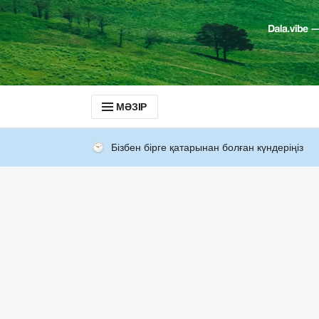
МӘЗІР
Бізбен бірге қатарынан болған күндеріңіз