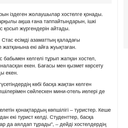
рын іздеген жолаушылар хостелге қонады.
 арқылы ақша ғана таппайтындарын, ішкі
с қосып жүргендерін айтады.
 Cтас есімді азаматтың қаладағы
п жатқанына екі айға жуықтаған.
бабымен келгелі тұрып жатқан хостел,
наласқан екен. Бағасы мен қызмет көрсету
ы екен.
сетіндердің көбі басқа жақтан келген
лшілерімен сөйлескен мини-отель иелері де
 келетін қонақтардың көпшілігі – туристер. Кеше
ан екі турист келді. Студенттер, басқа
р да аялдап тұрады", – дейді хостелдердің