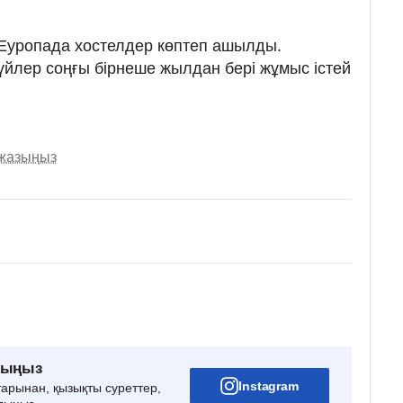
Еуропада хостелдер көптеп ашылды.
үйлер соңғы бірнеше жылдан бері жұмыс істей
 жазыңыз
рыңыз
Instagram
тарынан, қызықты суреттер,