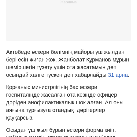
Ақтөбеде әскери бөлімнің майоры үш жылдан
бері есін жиған жоқ. Жанболат Құрманов мұрын
шеміршегін түзету үшін ота жасатамын деп
осындай халге түскен деп хабарлайды
31 арна
.
Қорғаныс министрлігінің бас әскери
госпиталінде жасалған ота кезінде офицер
дәріден анофилактикалық шок алған. Ал оны
аяғына тұрғызуға отандық дәрігерлер
қауқарсыз.
Осыдан үш жыл бұрын әскери форма киіп,