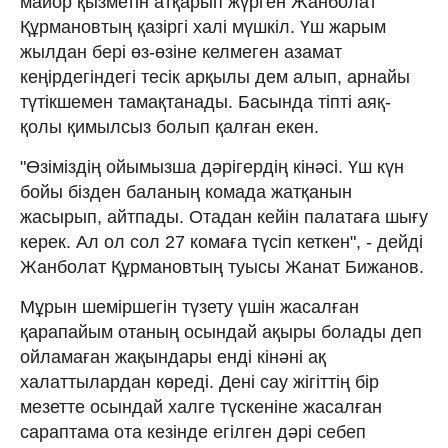
майор қызметін атқарып жүрген Жанболат
Құрмановтың қазіргі халі мүшкіл. Үш жарым
жылдан бері өз-өзіне келмеген азамат
кеңірдегіндегі тесік арқылы дем алып, арнайы
түтікшемен тамақтанады. Басында тіпті аяқ-
қолы қимылсыз болып қалған екен.
"Өзіміздің ойымызша дәрігердің кінәсі. Үш күн
бойы бізден баланың комада жатқанын
жасырып, айтпады. Отадан кейін палатаға шығу
керек. Ал ол сол 27 комаға түсіп кеткен", - дейді
Жанболат Құрмановтың туысы Жанат Бижанов.
Мұрын шеміршегін түзету үшін жасалған
қарапайым отаның осындай ақыры болады деп
ойламаған жақындары енді кінәні ақ
халаттылардан көреді. Дені сау жігіттің бір
мезетте осындай халге түскеніне жасалған
сараптама ота кезінде егілген дәрі себеп