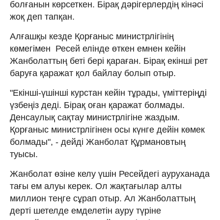
болғанын көрсеткен. Бірақ дәрігерлердің кінәсі
жоқ деп тапқан.
Алғашқы кезде Қорғаныс министрлігінің
көмегімен Ресей елінде өткен емнен кейін
Жанболаттың беті бері қараған. Бірақ екінші рет
баруға қаражат қол байлау болып отыр.
"Екінші-үшінші курстан кейін тұрады, үміттеріңді
үзбеңіз деді. Бірақ оған қаражат болмады.
Денсаулық сақтау министрлігіне жаздым.
Қорғаныс министрлігінен осы күнге дейін көмек
болмады", - дейді Жанболат Құрмановтың
туысы.
Жанболат өзіне келу үшін Ресейдегі ауруханада
тағы ем алуы керек. Ол жақтағылар алты
миллион теңге сұрап отыр. Ал Жанболаттың
дерті шетелде емделетін ауру түріне