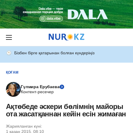
Бізбен бірге қатарынан болған күндеріңіз
ҚОҒАМ
Гүлмира Ерубаева
Контент-ресечер
Ақтөбеде әскери бөлімнің майоры
ота жасатқаннан кейін есін жимаған
Жарияланған күні:
1 қазан 2015, 08:10