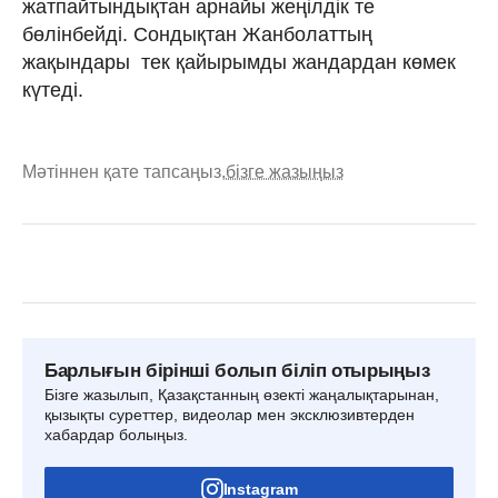
жатпайтындықтан арнайы жеңілдік те
бөлінбейді. Сондықтан Жанболаттың
жақындары тек қайырымды жандардан көмек
күтеді.
Мәтіннен қате тапсаңыз,
бізге жазыңыз
Барлығын бірінші болып біліп отырыңыз
Бізге жазылып, Қазақстанның өзекті жаңалықтарынан,
қызықты суреттер, видеолар мен эксклюзивтерден
хабардар болыңыз.
Instagram