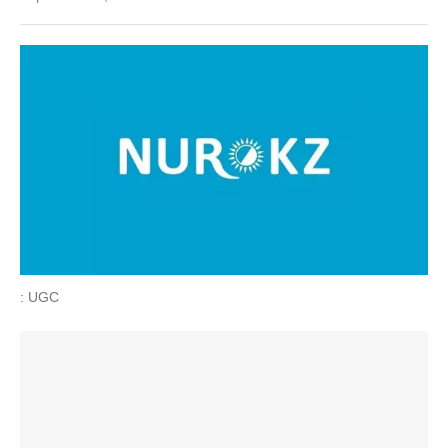
: UGC