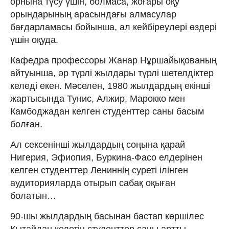
орнына түсу үшін, болмаса, жоғары оқу
орындарының арасындағы алмасулар
бағдарламасы бойынша, ал кейбіреулері өздері
үшін оқуда.
Кафедра профессоры Жанар Нұршайықованың
айтуынша, әр түрлі жылдары түрлі шетелдіктер
келеді екен. Мәселен, 1980 жылдардың екінші
жартысында Тунис, Алжир, Марокко мен
Камбоджадан келген студенттер саны басым
болған.
Ал сексенінші жылдардың соңына қарай
Нигерия, Эфиопия, Буркина-Фасо елдерінен
келген студенттер Лениннің суреті ілінген
аудиторияларда отырып сабақ оқыған
болатын…
90-шы жылдардың басынан бастап көршілес
Қытайдан келетін студенттер саны артты,