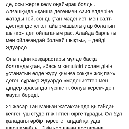
де, осы жерге келу оңайырақ болды.
Алғашқыда «қанша дегенмен Азия елдеріне
жатады ғой, сондықтан мәдениеті мен салт-
дәстүрінде үлкен айырмашылықтар болатын
шығар» деп ойлағаным рас. Алайда барлығы
мен ойлағандай болмай шықты», – дейді
Эдуардо.
Оның діни көзқарастары мүлде басқа
болғандықтан, «басым көпшілігі ислам дінін
ұстанатын елде жүру қиынға соққан жоқ па?»
деген сұраққа Эдуардо «мәдениеттер мен
діндер арасында түсіністік болуы керек» деп
жауап береді.
21 жасар Тан Мэньэн жатақханада Қытайдан
келген үш студент жігітпен бірге тұрады. Ол бұл
қаладағы әрбір нәрсеге таңдай қағудан
шаршамайды. Өзін қоршаған достарына