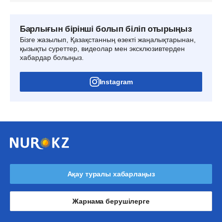
Барлығын бірінші болып біліп отырыңыз
Бізге жазылып, Қазақстанның өзекті жаңалықтарынан,
қызықты суреттер, видеолар мен эксклюзивтерден
хабардар болыңыз.
Instagram
Ақау туралы хабарлаңыз
Жарнама берушілерге