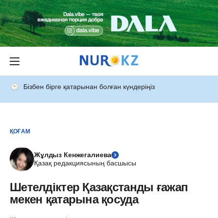
Бізбен бірге қатарынан болған күндеріңіз
ҚОҒАМ
Жұлдыз Кенжегалиева
Қазақ редакциясының басшысы
Шетелдіктер Қазақстанды ғажап
мекен қатарына қосуда