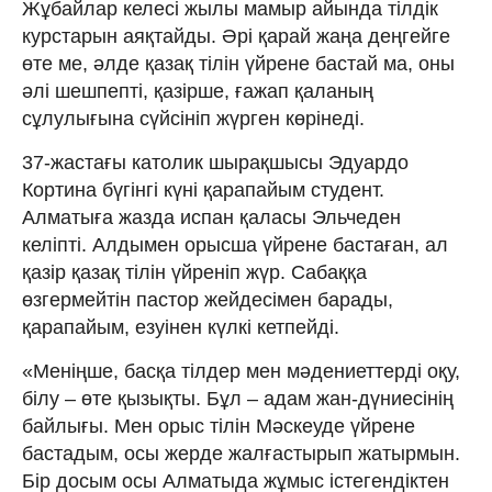
Жұбайлар келесі жылы мамыр айында тілдік
курстарын аяқтайды. Әрі қарай жаңа деңгейге
өте ме, әлде қазақ тілін үйрене бастай ма, оны
әлі шешпепті, қазірше, ғажап қаланың
сұлулығына сүйсініп жүрген көрінеді.
37-жастағы католик шырақшысы Эдуардо
Кортина бүгінгі күні қарапайым студент.
Алматыға жазда испан қаласы Эльчеден
келіпті. Алдымен орысша үйрене бастаған, ал
қазір қазақ тілін үйреніп жүр. Сабаққа
өзгермейтін пастор жейдесімен барады,
қарапайым, езуінен күлкі кетпейді.
«Меніңше, басқа тілдер мен мәдениеттерді оқу,
білу – өте қызықты. Бұл – адам жан-дүниесінің
байлығы. Мен орыс тілін Мәскеуде үйрене
бастадым, осы жерде жалғастырып жатырмын.
Бір досым осы Алматыда жұмыс істегендіктен