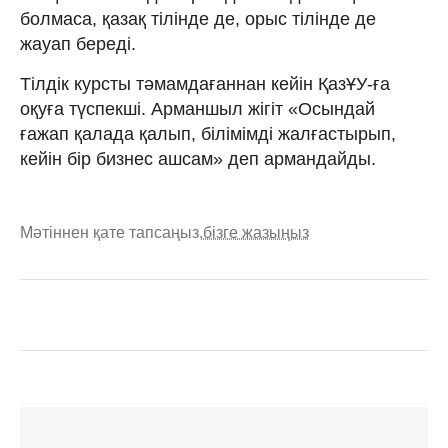
болмаса, қазақ тілінде де, орыс тілінде де
жауап береді.
Тілдік курсты тәмамдағаннан кейін ҚазҰУ-ға
оқуға түспекші. Арманшыл жігіт «Осындай
ғажап қалада қалып, білімімді жалғастырып,
кейін бір бизнес ашсам» деп армандайды.
Мәтіннен қате тапсаңыз,
бізге жазыңыз