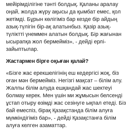
мейірімділігіне тәнті болдық. Қаланы аралау
оңай, жолда жүру ақысы да қымбат емес, қол
жетімді. Бұрын көлігіміз бар кезде бір айдың
азық-түлігін бір-ақ алатынбыз. Қазір азық-
түліктті үнеммен алатын болдық. Бір жағынан
ысырапқа жол бермейміз», - дейді ерлі-
зайыптылар.
Жастармен бірге оқыған қалай?
«Бізге жас ерекшелігінің еш кедергісі жоқ, біз
оған мән бермейміз. Негізгі мақсат – білім алу.
Жалпы білім алуда ешқандай жас шектеуі
болмау керек. Мен үшін ми жұмысын белсенді
ұстап отыру өзімді жас сезінуге ықпал етеді. Біз
бай емеспіз, бірақ Қазақстанда білім алуға
мүмкіндігіміз бар», - дейді Қазақстанға білім
алуға келген азаматтар.