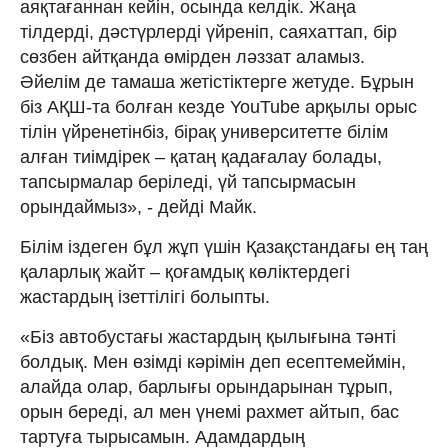
аяқтағаннан кейін, осында келдік. Жаңа
тілдерді, дәстүрлерді үйреніп, саяхаттап, бір
сөзбен айтқанда өмірден ләззат аламыз.
Әйелім де тамаша жетістіктерге жетуде. Бұрын
біз АҚШ-та болған кезде YouTube арқылы орыс
тілін үйренетінбіз, бірақ университетте білім
алған тиімдірек – қатаң қадағалау болады,
тапсырмалар беріледі, үй тапсырмасын
орындаймыз», - дейді Майк.
Білім іздеген бұл жұп үшін Қазақстандағы ең таң
қаларлық жайт – қоғамдық көліктердегі
жастардың ізеттілігі болыпты.
«Біз автобустағы жастардың қылығына тәнті
болдық. Мен өзімді кәрімін деп есептемеймін,
алайда олар, барлығы орындарынан тұрып,
орын береді, ал мен үнемі рахмет айтып, бас
тартуға тырысамын. Адамдардың