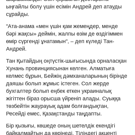
ыңғайлы болу үшін есімін Андрей деп атауды
сұрайды.
"Ата-анама «мен үшін қам жемеңдер, менде
бәрі жақсы» деймін, жалпы өзім де өздігіммен
өмір сүргенді ұнатамын", – деп күледі Тан-
Андрей.
Тан Қытайдың оңтүстік-шығысында орналасқан
Хунань провинциясынан келген. Алматыға
келмес бұрын, Бейжің дәмханаларының бірінде
даяшы болып жұмыс істеген. Сол жерде
бухгалтер болып еңбек еткен украиналық
жігіттен біраз орысша үйреніп алады. Суыққа
төзбейтін жаурауық адам болғандықтан,
Ресейді емес, Қазақстанды таңдапты.
Бір қызығы, көшеде оның шетелдік екендігі
байқалмайтын да көрінеді. Тіліндегі акценті