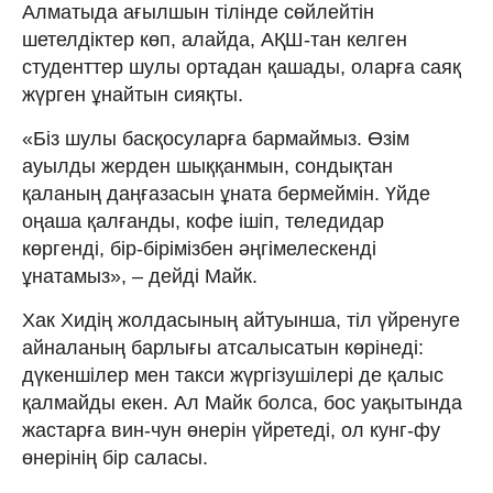
Алматыда ағылшын тілінде сөйлейтін
шетелдіктер көп, алайда, АҚШ-тан келген
студенттер шулы ортадан қашады, оларға саяқ
жүрген ұнайтын сияқты.
«Біз шулы басқосуларға бармаймыз. Өзім
ауылды жерден шыққанмын, сондықтан
қаланың даңғазасын ұната бермеймін. Үйде
оңаша қалғанды, кофе ішіп, теледидар
көргенді, бір-бірімізбен әңгімелескенді
ұнатамыз», – дейді Майк.
Хак Хидің жолдасының айтуынша, тіл үйренуге
айналаның барлығы атсалысатын көрінеді:
дүкеншілер мен такси жүргізушілері де қалыс
қалмайды екен. Ал Майк болса, бос уақытында
жастарға вин-чун өнерін үйретеді, ол кунг-фу
өнерінің бір саласы.