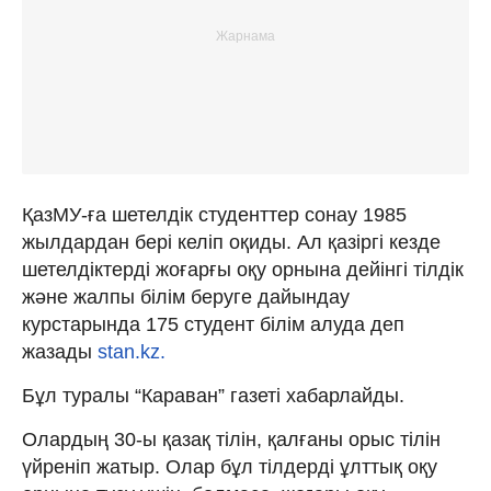
ҚазМУ-ға шетелдік студенттер сонау 1985
жылдардан бері келіп оқиды. Ал қазіргі кезде
шетелдіктерді жоғарғы оқу орнына дейінгі тілдік
және жалпы білім беруге дайындау
курстарында 175 студент білім алуда деп
жазады
stan.kz.
Бұл туралы “Караван” газеті хабарлайды.
Олардың 30-ы қазақ тілін, қалғаны орыс тілін
үйреніп жатыр. Олар бұл тілдерді ұлттық оқу