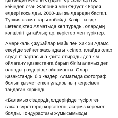
кейіндеп оған Жапония мен Оңтүстік Корея
елдері қосылды. 2000-шы жылдардан бастап,
Түркия азаматтары көбейді. Қазіргі кезде
шетелдіктер Алматыда көп тұрады, олардың
көпшілігі қытайлықтар, кәрістер мен түріктер.
Америкалық жұбайлар Майк пен Хак хи Адамс –
екеуі де зейнет жасындағы кісілер, алайда олар
студент партасына қайта отырады деп кім
ойлаған? Қазақстанға барып білім аламыз деп
олардың өздері де ойламапты. Олар
Қазақстанды бір кездері Алматыда фотограф
болып қызмет еткен ұлдарының кеңесімен
таңдаған көрінеді.
«Баламыз сіздердің елдеріңізде түсірілген
ғажап суреттерді көрсететін, әсерміз керемет
болды. Гондурастағы жұмысымызды