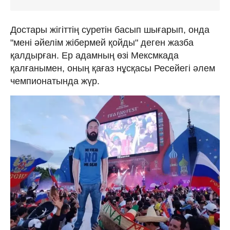
Достары жігіттің суретін басып шығарып, онда
"мені әйелім жібермей қойды" деген жазба
қалдырған. Ер адамның өзі Мексмкада
қалғанымен, оның қағаз нұсқасы Ресейегі әлем
чемпионатында жүр.