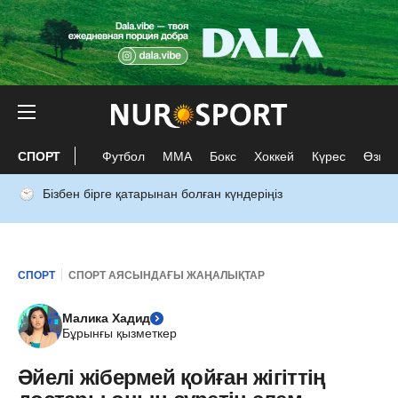
СПОРТ
Футбол
ММА
Бокс
Хоккей
Күрес
Өзге 
Бізбен бірге қатарынан болған күндеріңіз
СПОРТ
СПОРТ АЯСЫНДАҒЫ ЖАҢАЛЫҚТАР
Малика Хадид
Бұрынғы қызметкер
Әйелі жібермей қойған жігіттің