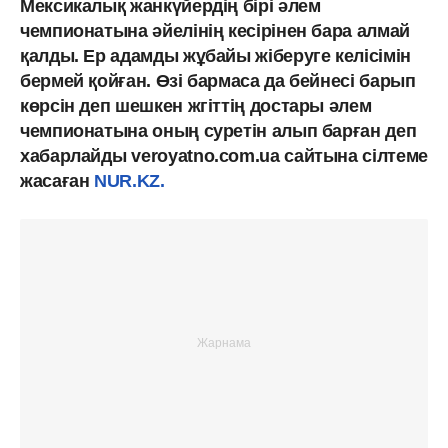
Мексикалық жанкүйердің бірі әлем
чемпионатына әйелінің кесірінен бара алмай
қалды. Ер адамды жұбайы жіберуге келісімін
бермей қойған. Өзі бармаса да бейнесі барып
көрсін деп шешкен жгіттің достары әлем
чемпионатына оның суретін алып барған деп
хабарлайды
veroyatno.com.ua сайтына сілтеме
жасаған
NUR.KZ.