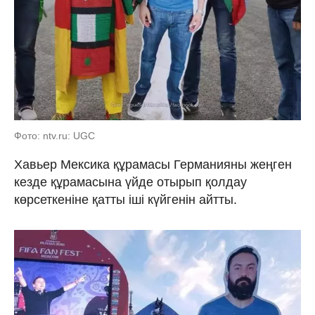
Фото: ntv.ru: UGC
Хавьер Мексика құрамасы Германияны жеңген
кезде құрамасына үйде отырып қолдау
көрсеткеніне қатты іші күйгенін айтты.