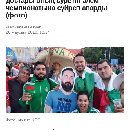
достары оның суретін әлем
чемпионатына сүйреп апарды
(фото)
Жарияланған күні:
20 маусым 2018, 18:24
Фото: ntv.ru:: UGC