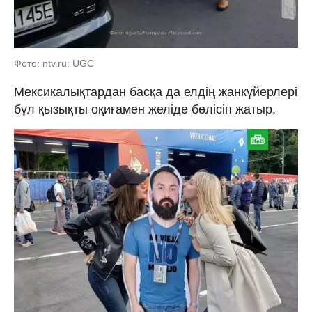
Фото: ntv.ru: UGC
Мексикалықтардан басқа да елдің жанкүйерлері
бұл қызықты оқиғамен желіде бөлісіп жатыр.