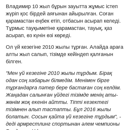
Владимир 10 жыл бұрын зауытта жұмыс істеп
жүріп қос бірдей аяғынан айырылған. Соған
қарамастан еңбек етіп, отбасын асырап келеді.
Тұрмыс тауқыметіне қарамастан, тауық, қаз
асырап, өз күнін өзі көреді.
Ол үй кезегіне 2010 жылы тұрған. Алайда араға
алты жыл салып, тізімде кейіндеп қалғанын
білген.
"Мен үй кезегіне 2010 жылы тұрдым. Бірақ
одан соң хабарын білмедім. Менімен бірге
тұрғандарға пәтер бере бастаған соң келдім.
Жаңадан салынған үйдегі тізімде менің аты-
жөнім жоқ екенін айтты. Тіпті кезектегі
тізімнен алып тастапты. Бұл 2016 жылы
болатын. Сосын қайта үй кезегіне тұрдым", -
деді армрестлинг спортынан әлем чемпионы