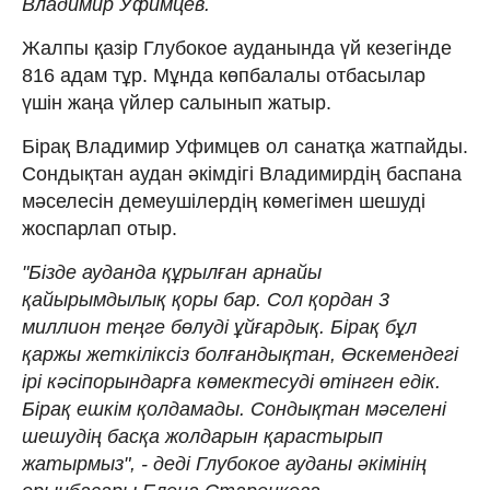
Владимир Уфимцев.
Жалпы қазір Глубокое ауданында үй кезегінде
816 адам тұр. Мұнда көпбалалы отбасылар
үшін жаңа үйлер салынып жатыр.
Бірақ Владимир Уфимцев ол санатқа жатпайды.
Сондықтан аудан әкімдігі Владимирдің баспана
мәселесін демеушілердің көмегімен шешуді
жоспарлап отыр.
"Бізде ауданда құрылған арнайы
қайырымдылық қоры бар. Сол қордан 3
миллион теңге бөлуді ұйғардық. Бірақ бұл
қаржы жеткіліксіз болғандықтан, Өскемендегі
ірі кәсіпорындарға көмектесуді өтінген едік.
Бірақ ешкім қолдамады. Сондықтан мәселені
шешудің басқа жолдарын қарастырып
жатырмыз", - деді Глубокое ауданы әкімінің