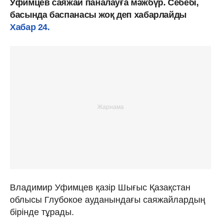
Уфимцев саяжай паналауға мәжбүр. Себебі,
басында баспанасы жоқ деп хабарлайды
Хабар 24.
Владимир Уфимцев қазір Шығыс Қазақстан
облысы Глубокое ауданындағы саяжайлардың
бірінде тұрады.