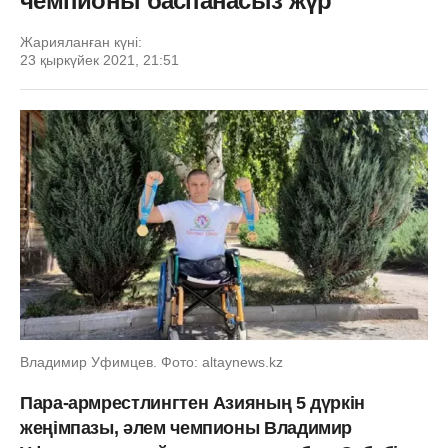
чемпионы баспанасыз жүр
Жарияланған күні:
23 қыркүйек 2021, 21:51
Владимир Уфимцев. Фото: altaynews.kz
Пара-армрестлингтен Азияның 5 дүркін
жеңімпазы, әлем чемпионы Владимир