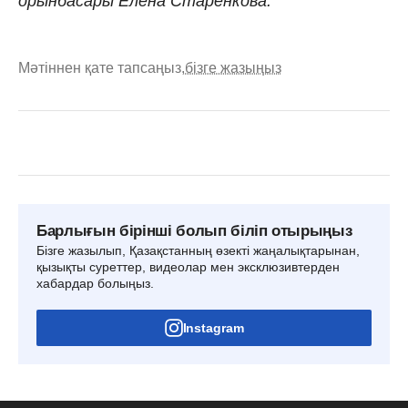
орынбасары Елена Старенкова.
Мәтіннен қате тапсаңыз,
бізге жазыңыз
Барлығын бірінші болып біліп отырыңыз
Бізге жазылып, Қазақстанның өзекті жаңалықтарынан,
қызықты суреттер, видеолар мен эксклюзивтерден
хабардар болыңыз.
Instagram