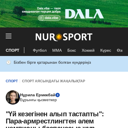
СПОРТ
Футбол
ММА
Бокс
Хоккей
Күрес
Өзге 
Бізбен бірге қатарынан болған күндеріңіз
СПОРТ
СПОРТ АЯСЫНДАҒЫ ЖАҢАЛЫҚТАР
Нұрила Ермекбай
Бұрынғы қызметкер
"Үй кезегінен алып тастапты":
Пара-армрестлингтен әлем