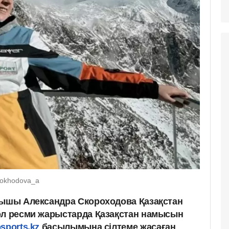
rokhodova_a
ғышы Александра Скороходова Қазақстан
ол ресми жарыстарда Қазақстан намысын
sports.kz
басылымына сілтеме жасаған