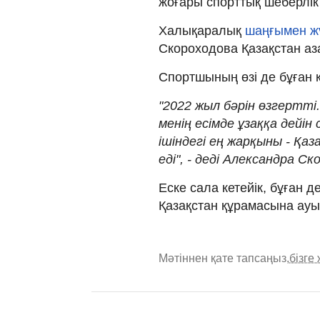
жоғары спорттық шеберлік 
Халықаралық
шаңғымен жү
Скороходова Қазақстан аза
Спортшының өзі де бұған қа
"2022 жыл бәрін өзгертті
менің есімде ұзаққа дей
ішіндегі ең жарқыны - Қ
еді", - деді Александра Ск
Еске сала кетейік, бұған 
Қазақстан құрамасына ауы
Мәтіннен қате тапсаңыз,
бізге