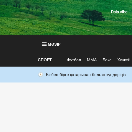
МӘЗІР
СПОРТ
Футбол
ММА
Бокс
Хоккей
Бізбен бірге қатарынан болған күндеріңіз