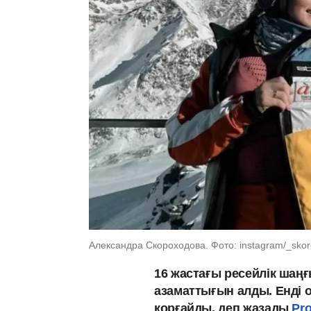
Александра Скороходова. Фото: instagram/_sko
16 жастағы ресейлік шаң
азаматтығын алды. Енді 
қорғайды, деп жазады
Pro