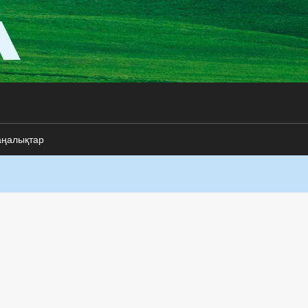
аңалықтар