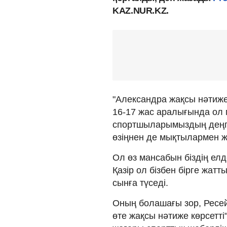
KAZ.NUR.KZ.
"Александра жақсы нәтиже
16-17 жас аралығында ол 
спортшыларымыздың деңгей
өзіңнен де мықтылармен ж
Ол өз мансабын біздің ел
Қазір ол бізбен бірге жат
сынға түседі.
Оның болашағы зор, Ресейд
өте жақсы нәтиже көрсетті