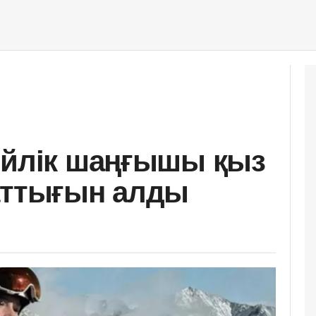
ейлік шаңғышы қыз
аттығын алды