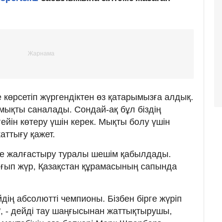
 көрсетіп жүргендіктен өз қатарымызға алдық.
мықты саналады. Сондай-ақ бұл біздің
ін көтеру үшін керек. Мықты болу үшін
аттығу қажет.
де жалғастыру туралы шешім қабылдады.
тығып жүр, Қазақстан құрамасының сапында
ің абсолютті чемпионы. Бізбен бірге жүріп
", - дейді тау шаңғысынан жаттықтырушы,