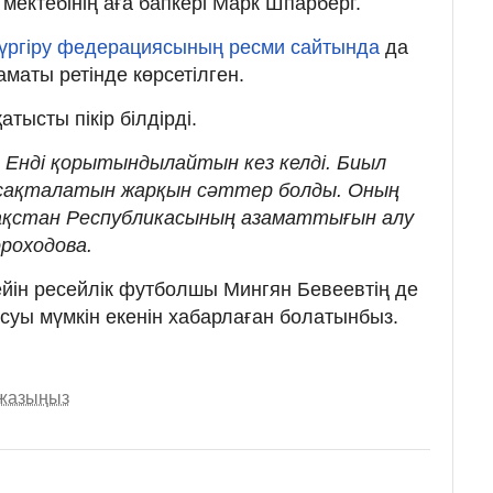
мектебінің аға бапкері Марк Шпарберг.
ргіру федерациясының ресми сайтында
да
маты ретінде көрсетілген.
тысты пікір білдірді.
. Енді қорытындылайтын кез келді. Биыл
ін сақталатын жарқын сәттер болды. Оның
азақстан Республикасының азаматтығын алу
ороходова.
дейін ресейлік футболшы Мингян Бевеевтің де
суы мүмкін екенін хабарлаған болатынбыз.
 жазыңыз