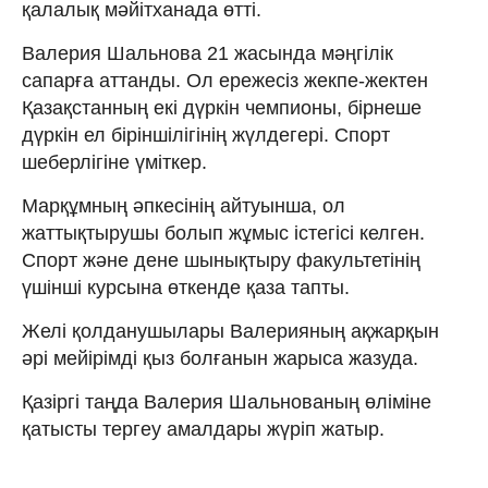
қалалық мәйітханада өтті.
Валерия Шальнова 21 жасында мәңгілік
сапарға аттанды. Ол ережесіз жекпе-жектен
Қазақстанның екі дүркін чемпионы, бірнеше
дүркін ел біріншілігінің жүлдегері. Спорт
шеберлігіне үміткер.
Марқұмның әпкесінің айтуынша, ол
жаттықтырушы болып жұмыс істегісі келген.
Спорт және дене шынықтыру факультетінің
үшінші курсына өткенде қаза тапты.
Желі қолданушылары Валерияның ақжарқын
әрі мейірімді қыз болғанын жарыса жазуда.
Қазіргі таңда Валерия Шальнованың өліміне
қатысты тергеу амалдары жүріп жатыр.