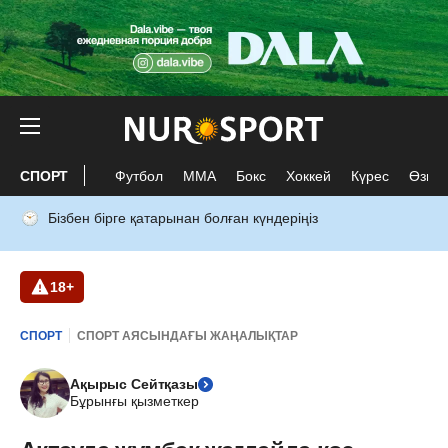
СПОРТ
Футбол
ММА
Бокс
Хоккей
Күрес
Өзге 
Бізбен бірге қатарынан болған күндеріңіз
18+
СПОРТ
СПОРТ АЯСЫНДАҒЫ ЖАҢАЛЫҚТАР
Ақырыс Сейтқазы
Бұрынғы қызметкер