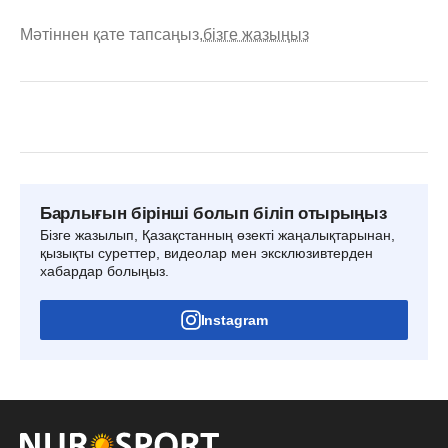
Мәтіннен қате тапсаңыз,
бізге жазыңыз
Барлығын бірінші болып біліп отырыңыз
Бізге жазылып, Қазақстанның өзекті жаңалықтарынан,
қызықты суреттер, видеолар мен эксклюзивтерден
хабардар болыңыз.
Instagram