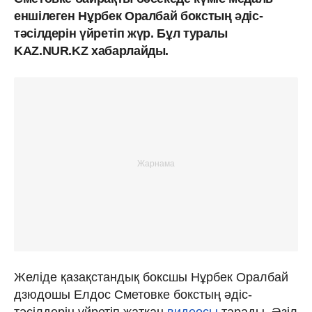
еншілеген Нұрбек Оралбай бокстың әдіс-
тәсілдерін үйретіп жүр. Бұл туралы
KAZ.NUR.KZ хабарлайды.
Желіде қазақстандық боксшы Нұрбек Оралбай
дзюдошы Елдос Сметовке бокстың әдіс-
тәсілдерін үйретіп жатқан
видеосы
тарады. Әзіл