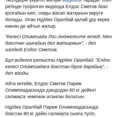
ретінде түсірілген видеода Елдос Сметов бокс
қолғабын киіп, соққы жасап жатқанын көруге
болады. Оған Нұрбек Оралбай қалай ұру керек
екенін де айтып жатыр.
"Келесі Олимпиада Лос-Анджелесте өтеді. Мен
бокстан шығайын деп жатырмын", - деп
әзілдеді Елдос Сметов.
Бұл видеоға қатысты Нұрбек Оралбай: "Елдос
келесі Олимпиадаға бокстан бірге барайық", -
деп жазды.
Айта кетейік, Елдос Сметов Париж
Олимпиадасында дзюдодан 60 кг дейінгі
салмақта чемпион атанған болатын.
Нұрбек Оралбай Париж Олимпиадасында
бокстан 80 кг дейін салмақта сынға түсіп,