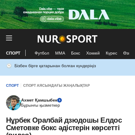
СПОРТ
Футбол
ММА
Бокс
Хоккей
Күрес
Өзге 
Бізбен бірге қатарынан болған күндеріңіз
СПОРТ
СПОРТ АЯСЫНДАҒЫ ЖАҢАЛЫҚТАР
Ахмет Қамшыбек
Бұрынғы қызметкер
Нұрбек Оралбай дзюдошы Елдос
Сметовке бокс әдістерін көрсетті