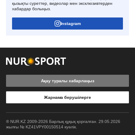
қызықты суреттер, видеолар мен эксклюзивтерден
хабардар болыңыз.
Instagram
Ақау туралы хабарлаңыз
Жарнама берушілерге
® NUR.KZ 2009-2026 Барлық құқық қорғалған. 29.05.2026
жылғы № KZ41VPY00150514 куәлік.