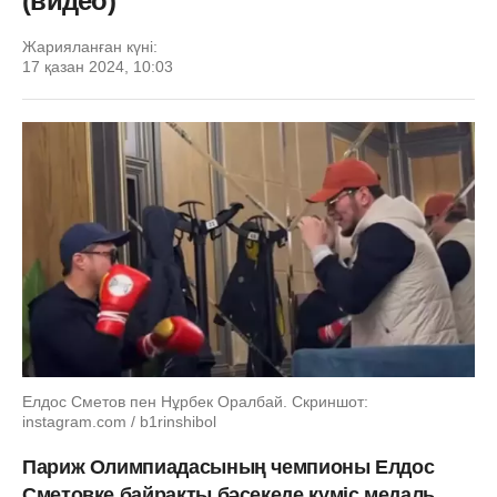
(видео)
Жарияланған күні:
17 қазан 2024, 10:03
Елдос Сметов пен Нұрбек Оралбай. Скриншот:
instagram.com / b1rinshibol
Париж Олимпиадасының чемпионы Елдос
Сметовке байрақты бәсекеде күміс медаль