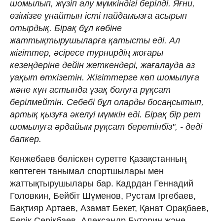
шомылып, жүзіп алу мүмкіндігі берілді. Яғни,
өзімізге ұнайтын істі пайдамызға асырып
отырдық. Бірақ бұл көбіне
жаттықтырушыларға қатысты еді. Ал
жігіттер, әсіресе турнирдің жоғары
кезеңдеріне дейін жеткендері, жағалауда аз
уақыт өткізетін. Жігіттерге көп шомылуға
және күн астында ұзақ болуға рұқсат
берілмейтін. Себебі бұл оларды босаңсытып,
артық қызуға әкелуі мүмкін еді. Бірақ бір рет
шомылуға әрдайым рұқсат беретінбіз", - деді
бапкер.
Кенжебаев бөліскен суретте Қазақстанның
көптеген танымал спортшылары мен
жаттықтырушылары бар. Кадрдан Геннадий
Головкин, Бейбіт Шүменов, Рустам Іргебаев,
Бақтияр Артаев, Азамат Бекет, Қанат Орақбаев,
Берік Серікбаев, Александр Буторин және