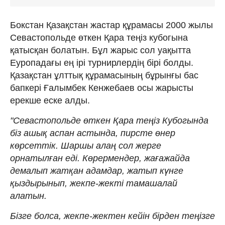
Бокстан Қазақстан жастар құрамасы 2000 жылы
Севастопольде өткен Қара теңіз кубогына
қатысқан болатын. Бұл жарыс сол уақытта
Еуропадағы ең ірі турнирлердің бірі болды.
Қазақстан ұлттық құрамасының бұрынғы бас
бапкері Ғалымбек Кенжебаев осы жарысты
ерекше еске алды.
"Севастопольде өткен Қара теңіз Кубогында
біз ашық аспан астында, пирсте өнер
көрсеттік. Шаршы алаң сол жерге
орнатылған еді. Көрермендер, жағажайда
демалып жатқан адамдар, жатып күнге
қыздырынып, жекпе-жекті тамашалай
алатын.
Бізге болса, жекпе-жектен кейін бірден теңізге