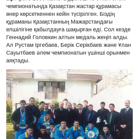
чемпионатында Қазақстан жастар құрамасы
өнер көрсеткеннен кейін түсірілген. Біздің
құраманы Қазақстанның Мажарстандағы
елшілігіне қабылдауға шақырған еді. Сол кезде
Геннадий Головкин алтын медаль жеңіп алды.
Ал Рустам Іргебаев, Берік Серікбаев және Ұлан
Сауытбаев әлем чемпионатын үшінші орынмен
аяқтады.