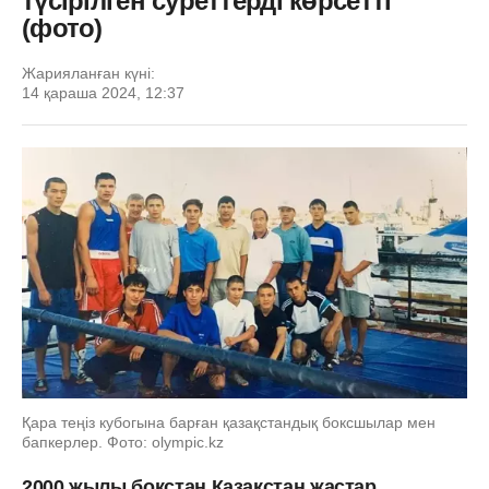
түсірілген суреттерді көрсетті
(фото)
Жарияланған күні:
14 қараша 2024, 12:37
Қара теңіз кубогына барған қазақстандық боксшылар мен
бапкерлер. Фото: olympic.kz
2000 жылы бокстан Қазақстан жастар