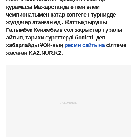
құрамасы Мажарстанда өткен әлем
чемпионатымен қатар көптеген турнирде
жүлдегер атанған еді. Жаттықтырушы
Ғалымбек Кенжебаев сол жарыстар туралы
айтып, тарихи суреттерді бөлісті, деп
хабарлайды ҰОК-ның
ресми сайтына
сілтеме
жасаған KAZ.NUR.KZ.