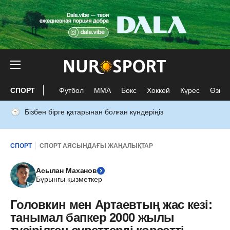
СПОРТ
Футбол
ММА
Бокс
Хоккей
Күрес
Өзге 
Бізбен бірге қатарынан болған күндеріңіз
СПОРТ
СПОРТ АЯСЫНДАҒЫ ЖАҢАЛЫҚТАР
Асылан Маханов
Бұрынғы қызметкер
Головкин мен Артаевтың жас кезі:
танымал бапкер 2000 жылы