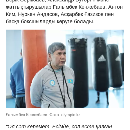
жаттықтырушылар Ғалымбек Кенжебаев, Антон
Ким, Нұркен Андасов, Асқарбек Ғазизов пен
басқа боксшыларды көруге болады.
Ғалымбек Кенжебаев. Фото: olympic.kz
"Ол сәт керемет. Есімде, сол есте қалған