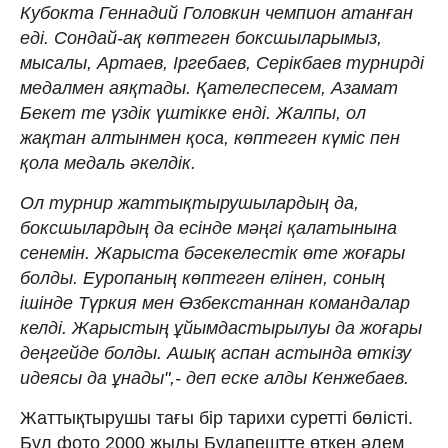
Кубокта Геннадий Головкин чемпион атанған
еді. Сондай-ақ көптеген боксшыларымыз,
мысалы, Артаев, Іргебаев, Серікбаев турнирді
медалмен аяқтады. Қателеспесем, Азамат
Бекет те үздік үштікке енді. Жалпы, ол
жақтан алтынмен қоса, көптеген күміс пен
қола медаль әкелдік.
Ол турнир жаттықтырушылардың да,
боксшылардың да есінде мәңгі қалатынына
сенемін. Жарыста бәсекелестік өте жоғары
болды. Еуропаның көптеген елінен, соның
ішінде Түркия мен Өзбекстаннан командалар
келді. Жарыстың ұйымдастырылуы да жоғары
деңгейде болды. Ашық аспан астында өткізу
идеясы да ұнады",- деп еске алды Кенжебаев.
Жаттықтырушы тағы бір тарихи суретті бөлісті.
Бұл фото 2000 жылы Будапештте өткен әлем