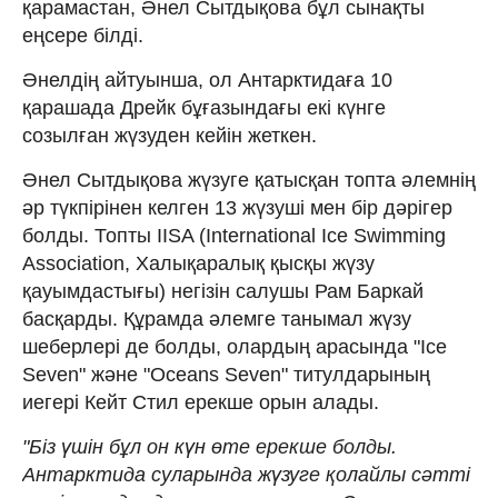
қарамастан, Әнел Сытдықова бұл сынақты
еңсере білді.
Әнелдің айтуынша, ол Антарктидаға 10
қарашада Дрейк бұғазындағы екі күнге
созылған жүзуден кейін жеткен.
Әнел Сытдықова жүзуге қатысқан топта әлемнің
әр түкпірінен келген 13 жүзуші мен бір дәрігер
болды. Топты IISA (International Ice Swimming
Association, Халықаралық қысқы жүзу
қауымдастығы) негізін салушы Рам Баркай
басқарды. Құрамда әлемге танымал жүзу
шеберлері де болды, олардың арасында "Ice
Seven" және "Oceans Seven" титулдарының
иегері Кейт Стил ерекше орын алады.
"Біз үшін бұл он күн өте ерекше болды.
Антарктида суларында жүзуге қолайлы сәтті