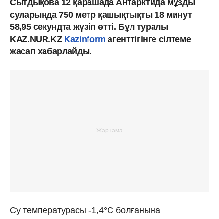
Сытдықова 12 қарашада Антарктида мұзды
суларында 750 метр қашықтықты 18 минут
58,95 секундта жүзіп өтті. Бұл туралы
KAZ.NUR.KZ
Kazinform
агенттігінге сілтеме
жасап хабарлайды.
Су температурасы -1,4°C болғанына