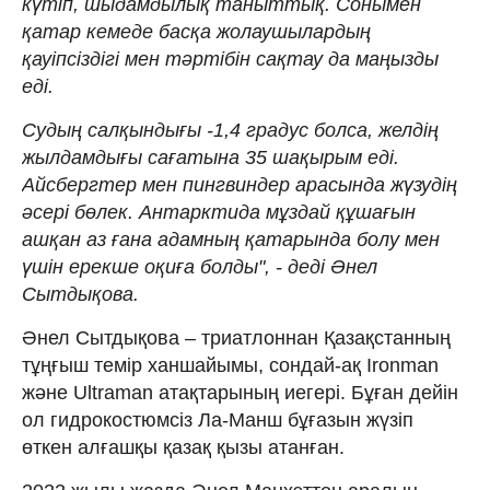
күтіп, шыдамдылық таныттық. Сонымен
қатар кемеде басқа жолаушылардың
қауіпсіздігі мен тәртібін сақтау да маңызды
еді.
Судың салқындығы -1,4 градус болса, желдің
жылдамдығы сағатына 35 шақырым еді.
Айсбергтер мен пингвиндер арасында жүзудің
әсері бөлек. Антарктида мұздай құшағын
ашқан аз ғана адамның қатарында болу мен
үшін ерекше оқиға болды", - деді Әнел
Сытдықова.
Әнел Сытдықова – триатлоннан Қазақстанның
тұңғыш темір ханшайымы, сондай-ақ Ironman
және Ultraman атақтарының иегері. Бұған дейін
ол гидрокостюмсіз Ла-Манш бұғазын жүзіп
өткен алғашқы қазақ қызы атанған.