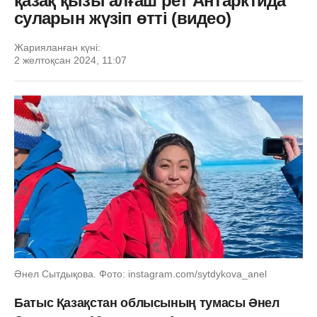
қазақ қызы алғаш рет Антарктида
суларын жүзіп өтті (видео)
Жарияланған күні:
2 желтоқсан 2024, 11:07
Әнел Сытдықова. Фото: instagram.com/sytdykova_anel
Батыс Қазақстан облысының тумасы Әнел