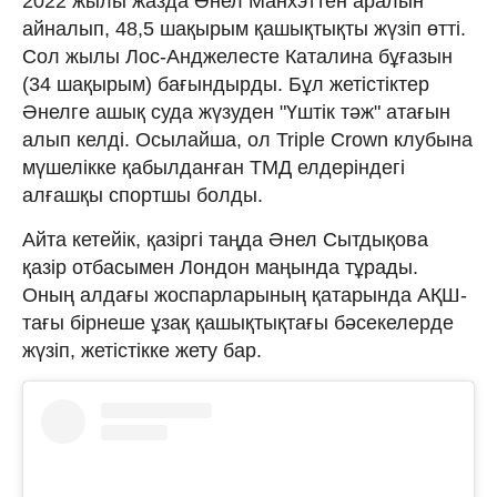
2022 жылы жазда Әнел Манхэттен аралын
айналып, 48,5 шақырым қашықтықты жүзіп өтті.
Сол жылы Лос-Анджелесте Каталина бұғазын
(34 шақырым) бағындырды. Бұл жетістіктер
Әнелге ашық суда жүзуден "Үштік тәж" атағын
алып келді. Осылайша, ол Triple Crown клубына
мүшелікке қабылданған ТМД елдеріндегі
алғашқы спортшы болды.
Айта кетейік, қазіргі таңда Әнел Сытдықова
қазір отбасымен Лондон маңында тұрады.
Оның алдағы жоспарларының қатарында АҚШ-
тағы бірнеше ұзақ қашықтықтағы бәсекелерде
жүзіп, жетістікке жету бар.