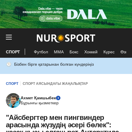
СПОРТ
Футбол
ММА
Бокс
Хоккей
Күрес
Өзге 
Бізбен бірге қатарынан болған күндеріңіз
СПОРТ
СПОРТ АЯСЫНДАҒЫ ЖАҢАЛЫҚТАР
Ахмет Қамшыбек
Бұрынғы қызметкер
"Айсбергтер мен пингвиндер
арасында жүзудің әсері бөлек":