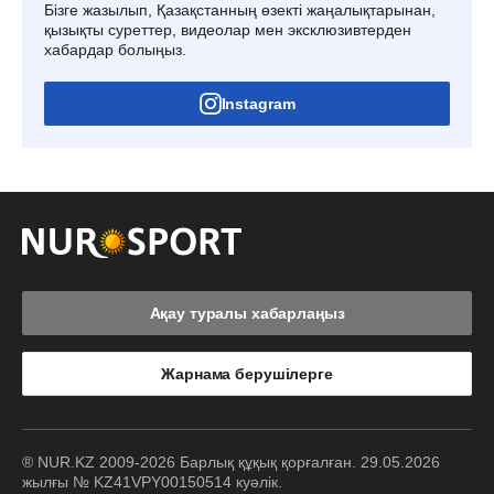
Бізге жазылып, Қазақстанның өзекті жаңалықтарынан,
қызықты суреттер, видеолар мен эксклюзивтерден
хабардар болыңыз.
Instagram
Ақау туралы хабарлаңыз
Жарнама берушілерге
® NUR.KZ 2009-2026 Барлық құқық қорғалған. 29.05.2026
жылғы № KZ41VPY00150514 куәлік.