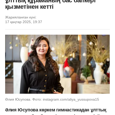
ұлттық құраманың бас бапкері
қызметінен кетті
Жарияланған күні:
17 қаңтар 2025, 19:37
Әлия Юсупова. Фото: instagram.com/aliya_yussupova15
Әлия Юсупова көркем гимнастикадан ұлттық