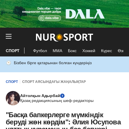
СПОРТ
Футбол
ММА
Бокс
Хоккей
Күрес
Өзге 
Бізбен бірге қатарынан болған күндеріңіз
СПОРТ
СПОРТ АЯСЫНДАҒЫ ЖАҢАЛЫҚТАР
Айтолқын Адырбай
Қазақ редакциясының шеф-редакторы
"Басқа бапкерлерге мүмкіндік
беруді жөн көрдім": Әлия Юсупова