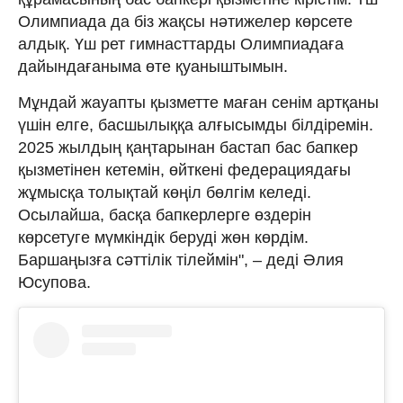
Олимпиада да біз жақсы нәтижелер көрсете
алдық. Үш рет гимнасттарды Олимпиадаға
дайындағаныма өте қуаныштымын.
Мұндай жауапты қызметте маған сенім артқаны
үшін елге, басшылыққа алғысымды білдіремін.
2025 жылдың қаңтарынан бастап бас бапкер
қызметінен кетемін, өйткені федерациядағы
жұмысқа толықтай көңіл бөлгім келеді.
Осылайша, басқа бапкерлерге өздерін
көрсетуге мүмкіндік беруді жөн көрдім.
Баршаңызға сәттілік тілеймін", – деді Әлия
Юсупова.