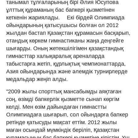
танымал тұлғаларының бірі Әлия Юсупова
ұлттық құраманың бас бапкері қызметінен
кеткенін жариялады. ⠀ Екі бірдей Олимпиада
ойындарының қатысушысы болған ол 2012
жылдан бастап Қазақстан құрамасын басқарып,
отандық көркем гимнастиканы жаңа деңгейге
шығарды. Оның жетекшілігімен қазақстандық
гимнасттар халықаралық ареналарда
табыстарға жетіп, құрлықтық чемпионаттарда,
Азия ойындарында және әлемдік турнирлерде
медальдар жеңіп алды.
"2009 жылы спорттық мансабымды аяқтаған
соң, өзімді бапкерлік қызметте сынап көргім
келді. Мен өзім дайындаған гимнастты
Олимпиадаға шығарып, сол ойындарға бапкер
ретінде қатысуды мақсат еттім. 2012 жылы
маған осындай мүмкіндік беріліп, Қазақстан
құрамасының бас бапкері қызметіне кірістім. Үш