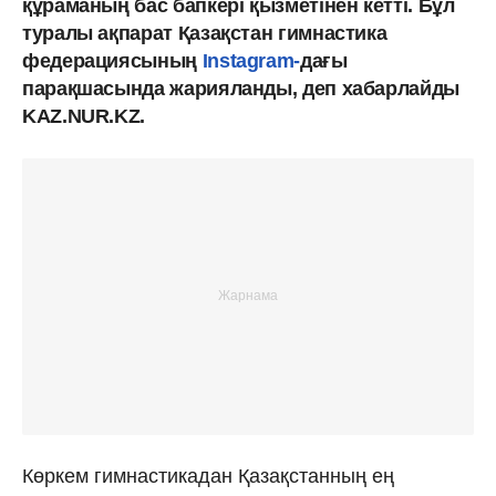
құраманың бас бапкері қызметінен кетті. Бұл
туралы ақпарат Қазақстан гимнастика
федерациясының
Instagram-
дағы
парақшасында жарияланды, деп хабарлайды
KAZ.NUR.KZ.
Көркем гимнастикадан Қазақстанның ең