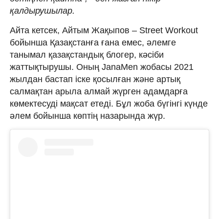
қалдырушылар.
Айта кетсек, Айтым Жақыпов – Street Workout
бойынша Қазақстанға ғана емес, әлемге
танымал қазақстандық блогер, кәсіби
жаттықтырушы. Оның JanaMen жобасы 2021
жылдан бастап іске қосылған және артық
салмақтан арыла алмай жүрген адамдарға
көмектесуді мақсат етеді. Бұл жоба бүгінгі күнде
әлем бойынша көптің назарында жүр.