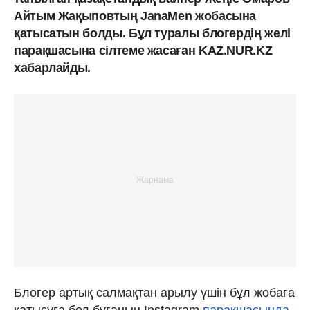
Айтым Жақыповтың JanaMen жобасына
қатысатын болды. Бұл туралы блогердің желі
парақшасына сілтеме жасаған KAZ.NUR.KZ
хабарлайды.
Блогер артық салмақтан арылу үшін бұл жобаға
қатысуға бел буғанын Instagram
парақшасында