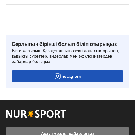
Барлығын бірінші болып біліп отырыңыз
Бізге жазылып, Қазақстанның өзекті жаңалықтарынан,
қызықты суреттер, видеолар мен эксклюзивтерден
хабардар болыңыз.
Instagram
Ақау туралы хабарлаңыз