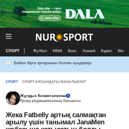
СПОРТ
Футбол
ММА
Бокс
Хоккей
Күрес
Өзге 
Бізбен бірге қатарынан болған күндеріңіз
СПОРТ
СПОРТ АЯСЫНДАҒЫ ЖАҢАЛЫҚТАР
Жұлдыз Кенжегалиева
Қазақ редакциясының басшысы
Жека Fatbelly артық салмақтан
арылу үшін танымал JanaMen