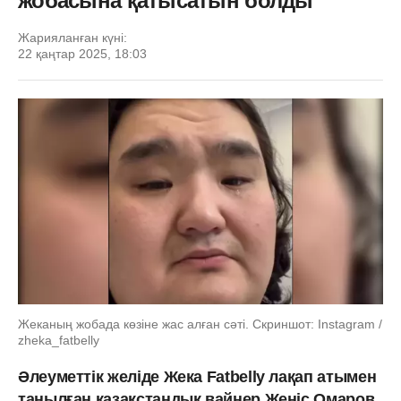
жобасына қатысатын болды
Жарияланған күні:
22 қаңтар 2025, 18:03
Жеканың жобада көзіне жас алған сәті. Скриншот: Instagram /
zheka_fatbelly
Әлеуметтік желіде Жека Fatbelly лақап атымен
танылған қазақстандық вайнер Жеңіс Омаров