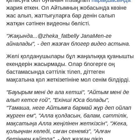
жария еткен. Ол Айтымның жобасында көзіне
жас алып, жаттығуларға бар денін салып
жатқан сәтінен видеоны бөлісті.
"Жақында...@zheka_fatbelly JanaMen-ге
айналады", - деп жазған блогер видео астына.
Желі қолданушылары бұл жаңалыққа қуанышты
екендерін жасырмады. Олар блогерге оң
бастамасында сәттілік тілеп, діттеген
мақсатына қол жеткізетініне мол сенім білдірді.
"Бауырым мені де ала кетші", "Айтым мені де
алып кетсе ғой", "Екінші Юса болады",
"Тамаша, неге Айтымға бармай жүр деп ойлап
жүрген ем", "Алла қолдасын, балам, сәттілік,
мақсатыңа Алла жеңілінен жеткізсін", "Жека,
қолыңнан келеді, саған сенеміз", "Алған
бетіңнен қайтпа", - деп жазған пікір