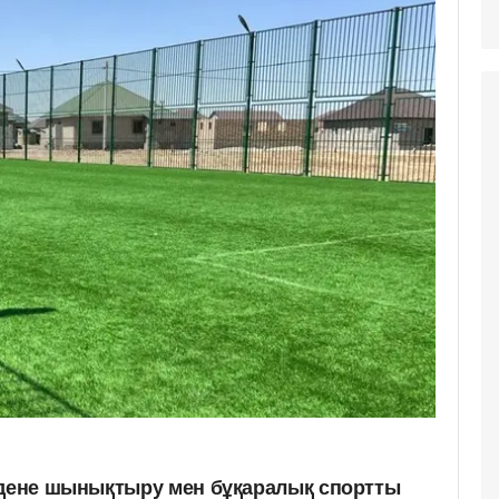
 дене шынықтыру мен бұқаралық спортты