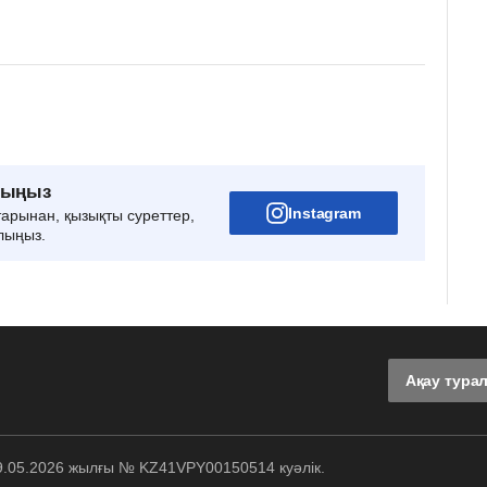
рыңыз
Instagram
тарынан, қызықты суреттер,
лыңыз.
Ақау тура
29.05.2026 жылғы № KZ41VPY00150514 куәлік.