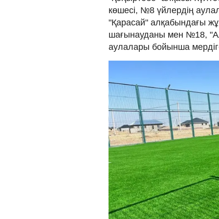
көшесі, №8 үйлердің аула
"Қарасай" алқабындағы ж
шағынауданы мен №18, "А
аулалары бойынша мердіг