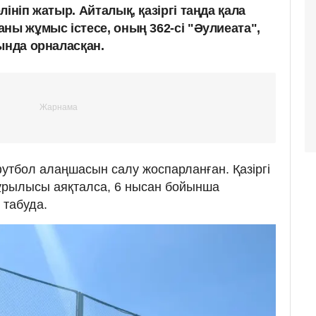
ініп жатыр. Айталық, қазіргі таңда қала
ны жұмыс істесе, оның 362-сі "Әулиеата",
ында орналасқан.
тбол алаңшасын салу жоспарланған. Қазіргі
құрылысы аяқталса, 6 нысан бойынша
 табуда.