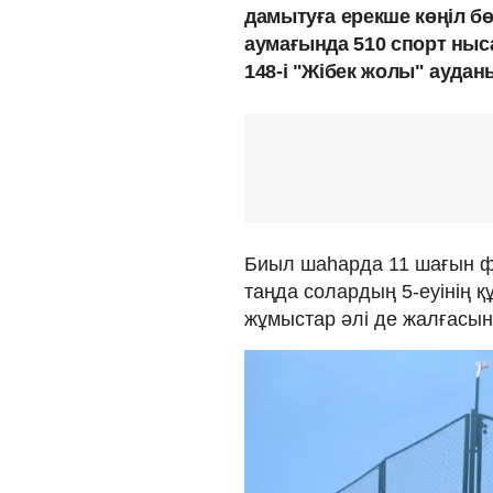
дамытуға ерекше көңіл бөл
аумағында 510 спорт ныса
148-і "Жібек жолы" аудан
Биыл шаһарда 11 шағын фу
таңда солардың 5-еуінің 
жұмыстар әлі де жалғасын