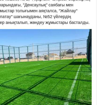
ларындағы, "Денсаулық" саябағы мен
ұмыстар толығымен аяқталса, "Жайлау"
латау" шағынауданы, №52 үйлердің
ер анықталып, жөндеу жұмыстары басталды.