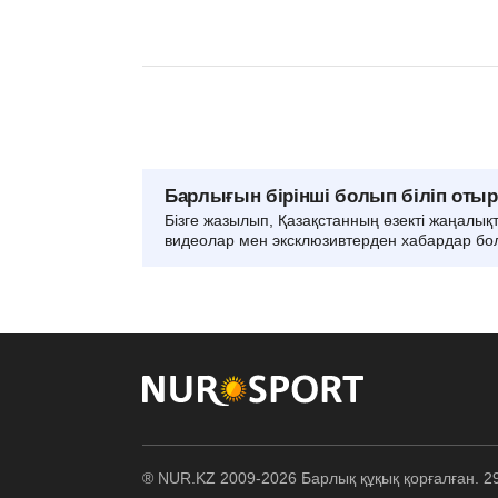
Барлығын бірінші болып біліп оты
Бізге жазылып, Қазақстанның өзекті жаңалық
видеолар мен эксклюзивтерден хабардар бо
® NUR.KZ 2009-2026 Барлық құқық қорғалған. 