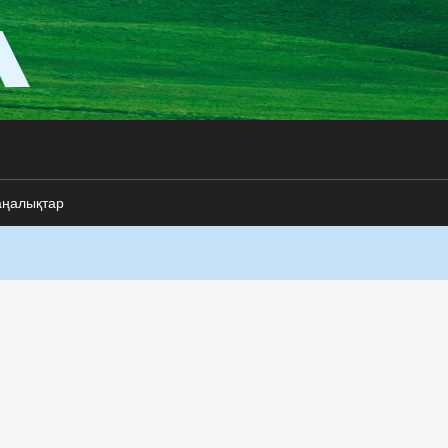
аңалықтар