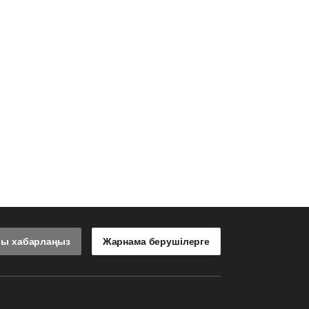
лы хабарлаңыз
Жарнама берушілерге