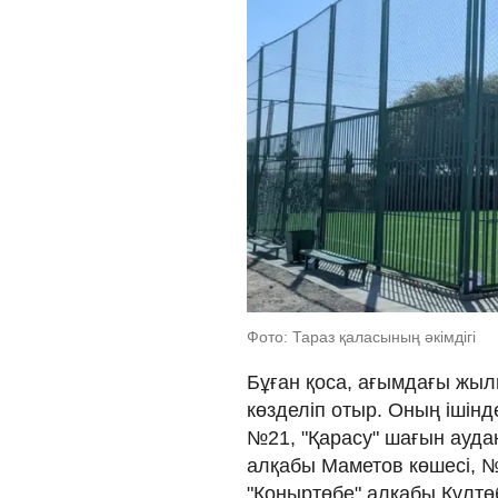
Фото: Тараз қаласының әкімдігі
Бұған қоса, ағымдағы жыл
көзделіп отыр. Оның ішін
№21, "Қарасу" шағын ауда
алқабы Маметов көшесі, №
"Қоңыртөбе" алқабы Күлтө