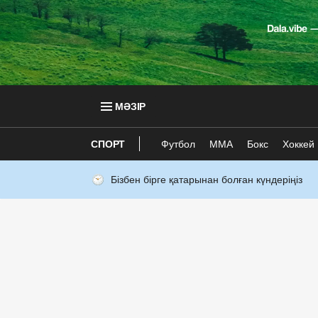
МӘЗІР
СПОРТ
Футбол
ММА
Бокс
Хоккей
Бізбен бірге қатарынан болған күндеріңіз