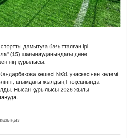
спортты дамытуға бағытталған ірі
ала" (15) шағынауданындағы дене
енінің құрылысы.
Жандарбекова көшесі №31 учаскесінен көлемі
бөлініп, ағымдағы жылдың І тоқсанында
алды. Нысан құрылысы 2026 жылы
ануда.
 жазыңыз