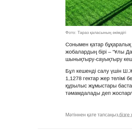
Фото: Тараз қаласының әкімдігі
Сонымен қатар бұқаралық 
жобалардың бірі – "Ұлы Д
шынықтыру-сауықтыру кеш
Бұл кешенді салу үшін Ш.
1,1278 гектар жер телімі 
құрылыс жұмыстары баст
тәмамдалады деп жоспарл
Мәтіннен қате тапсаңыз,
бізге