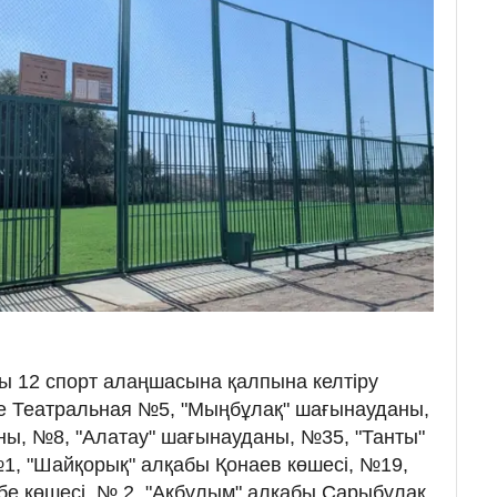
ы 12 спорт алаңшасына қалпына келтіру
де Театральная №5, "Мыңбұлақ" шағынауданы,
ны, №8, "Алатау" шағынауданы, №35, "Танты"
1, "Шайқорық" алқабы Қонаев көшесі, №19,
бе көшесі, № 2, "Ақбұлым" алқабы Сарыбұлақ