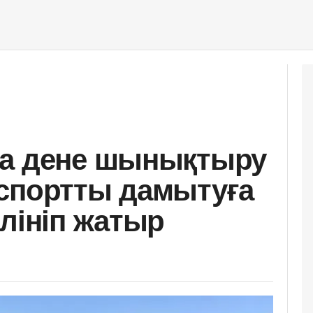
да дене шынықтыру
спортты дамытуға
өлініп жатыр