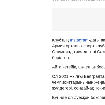
Клубтың
Instagram
-дағы а
Армия орталық спорт клуб
Олимпиада жүлдегері Сәке
берілген.
Айта кетейік, Сәкен Бибосы
Ол 2021 жылғы Белградта
чемпионттарынының жеңім
жүлдегері, сондай-ақ Ток
Бүгінде ол әуесқой бокспе