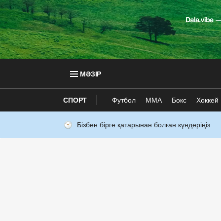
МӘЗІР
СПОРТ
Футбол
ММА
Бокс
Хоккей
Бізбен бірге қатарынан болған күндеріңіз