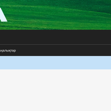
аңалықтар