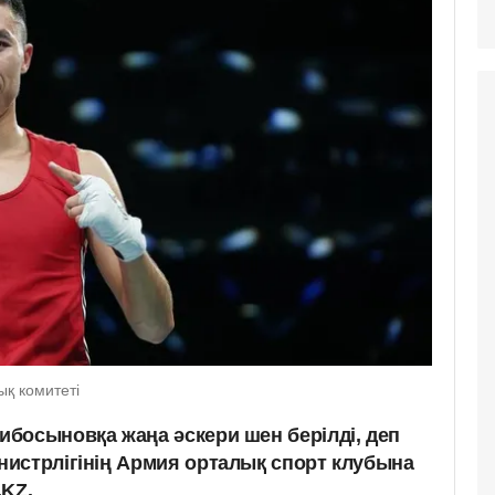
қ комитеті
босыновқа жаңа әскери шен берілді, деп
истрлігінің Армия орталық спорт клубына
.KZ.