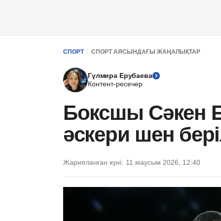
СПОРТ
СПОРТ АЯСЫНДАҒЫ ЖАҢАЛЫҚТАР
Гүлмира Ерубаева
Контент-ресечер
Боксшы Сәкен 
әскери шен бері
Жарияланған күні:
11 маусым 2026, 12:40