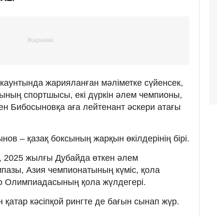
ккаунтында жарияланған мәліметке сүйенсек,
ының спортшысы, екі дүркін әлем чемпионы,
н Бибосыновқа аға лейтенант әскери атағы
нов – қазақ боксының жарқын өкілдерінің бірі.
, 2025 жылғы Дубайда өткен әлем
пазы, Азия чемпионатының күміс, қола
ио Олимпиадасының қола жүлдегері.
н қатар кәсіпқой рингте де бағын сынап жүр.