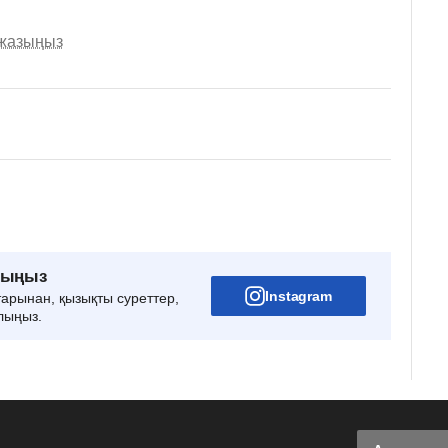
 жазыңыз
рыңыз
Instagram
тарынан, қызықты суреттер,
лыңыз.