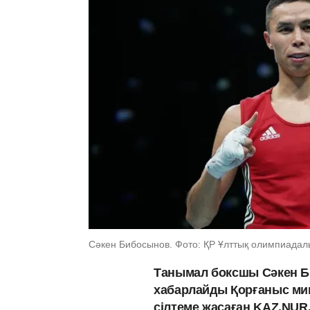
Сәкен Бибосынов. Фото: ҚР Ұлттық олимпиадалы
Танымал боксшы Сәкен Би
хабарлайды Қорғаныс мин
сілтеме жасаған KAZ.NUR