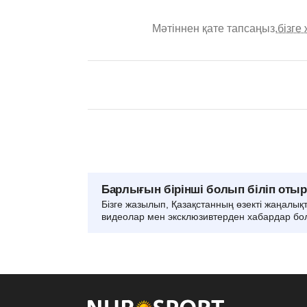
Мәтіннен қате тапсаңыз,
бізге
Барлығын бірінші болып біліп оты
Бізге жазылып, Қазақстанның өзекті жаңалық
видеолар мен эксклюзивтерден хабардар бо