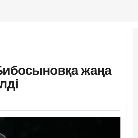
Бибосыновқа жаңа
лді