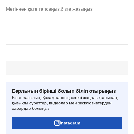
Мәтіннен қате тапсаңыз,
бізге жазыңыз
Барлығын бірінші болып біліп отырыңыз
Бізге жазылып, Қазақстанның өзекті жаңалықтарынан,
қызықты суреттер, видеолар мен эксклюзивтерден
хабардар болыңыз.
Instagram