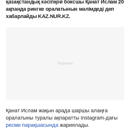
қазақстандық кәсіпқой боксшы Қанат Ислам 20
ақпанда рингке оралатынын мәлімдеді деп
хабарлайды KAZ.NUR.KZ.
Қанат Ислам жақын арада шаршы алаңға
оралатыны туралы ақпаратты Instagram-дағы
ресми парақшасында
жариялады.