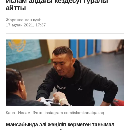
Ислам алдағы кездесуі туралы
айтты
Жарияланған күні:
17 ақпан 2021, 17:37
Қанат Ислам. Фото: instagram.com/islamkanatqazaq
Мансабында әлі жеңіліп көрмеген танымал