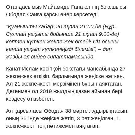
Отандасымыз Майамиде Гана елінің боксшысы
Ободая Саиға қарсы өнер көрсетеді.
"Қуанышты хабар! 20 ақпан 21:00-де (Нұр-
Сұлтан уақыты бойынша 21 ақпан 9:00-де)
көптен күткен жекпе-жек өтеді! Сіз осыны
қанша уақыт күткеніңізді білеміз!", – деп
жазды ол видео сипаттамасында.
Қанат Ислам кәсіпқой бокстағы мансабында 27
жекпе-жек өткізіп, барлығында жеңіске жеткен.
Ал 21 жекпе-жекті мерзімінен бұрын аяқтаған.
Дегенмен ол 2019 жылдың қазан айынан бері
кездесу өткізбеген.
Ал қарсыласы Ободая 38 мәрте жұдырықтасып,
оның 35-інде жеңіске жетіп, 3 рет жеңілген, 1
жекпе-жекті тең нәтижемен аяқтаған.