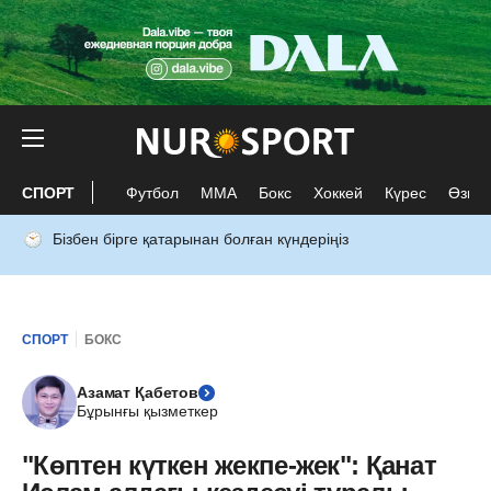
СПОРТ
Футбол
ММА
Бокс
Хоккей
Күрес
Өзге 
Бізбен бірге қатарынан болған күндеріңіз
СПОРТ
БОКС
Азамат Қабетов
Бұрынғы қызметкер
"Көптен күткен жекпе-жек": Қанат