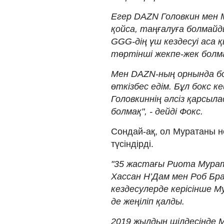
Егер DAZN Головкин мен 
қойса, таңғалуға болмай
GGG-дің үш кездесуі аса
төртінші жекпе-жек болм
Мен DAZN-ның орнында бо
өткізбес едім. Бұл бокс 
Головкиннің әлсіз қарсы
болмақ", - дейді Фокс.
Сондай-ақ, ол Муратаны не
түсіндірді.
"35 жастағы Риота
Мурат
Хассан Н’Дам мен Роб Бр
кездесулерде керісінше Му
де жеңіліп қалды.
2019 жылдың шілдесінде М