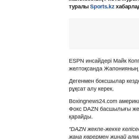
туралы
Sports.kz
хабарла
ESPN инсайдері Майк Коп
желтоқсанда Жапонияның 
Дегенмен боксшылар кездес
рұқсат алу керек.
Boxingnews24.com америк
Фокс DAZN басшылығы жекп
қарайды.
"DAZN жекпе-жекке келісе
жаңа көрермен жинай алма