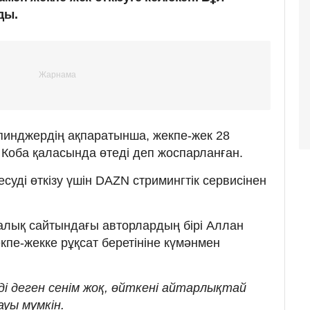
ды.
пинджердің ақпаратынша, жекпе-жек 28
Коба қаласында өтеді деп жоспарланған.
уді өткізу үшін DAZN стримингтік сервисінен
алық сайтындағы авторлардың бірі Аллан
е-жекке рұқсат беретініне күмәнмен
ді деген сенім жоқ, өйткені айтарлықтай
уы мүмкін.