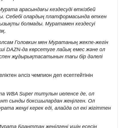
Мурата арасындағы кездесуді өткізбей
ды. Себебі олардың платформасында өткен
 қызықты болмады. Муратамен кездесуі
ақ.
лсам Головкин мен Муратаның жекпе-жегін
кеші DAZN-да көрсетуге лайық емес және ол
ласпен жұдырықтасатынын тағы бір дәлелі
ліктен әлсіз чемпион деп есептейтінін
а WBA Super титулын иеленсе де, ол
ант сынды боксшылардан жеңілген. Ол
рата жеңуі керек еді, алайда ол екі жігіттен
урата Бранттан жеңілгені үшін есесін