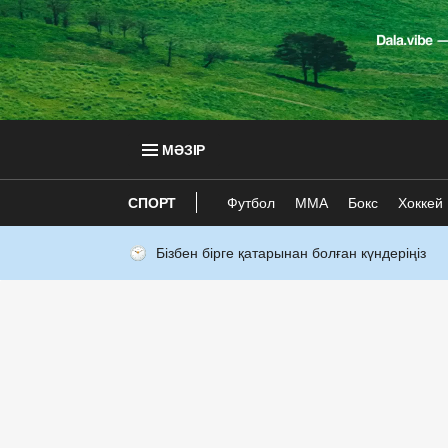
МӘЗІР
СПОРТ
Футбол
ММА
Бокс
Хоккей
Бізбен бірге қатарынан болған күндеріңіз