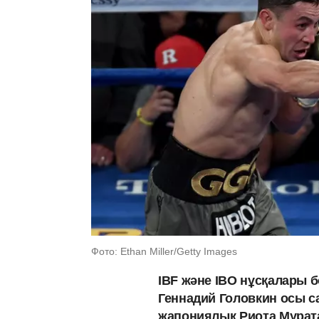
Фото: Ethan Miller/Getty Images
IBF және IBO нұсқалары 
Геннадий Головкин осы с
жапониялық Риота Муратам