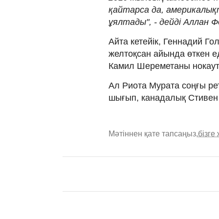
қайтарса да, америкалықт
ұялтады", - дейді Аллан Ф
Айта кетейік, Геннадий Го
желтоқсан айында өткен е
Камил Шереметаны нокаут
Ал Риота Мурата соңғы р
шығып, канадалық Стивен 
Мәтіннен қате тапсаңыз,
бізге