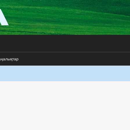
аңалықтар