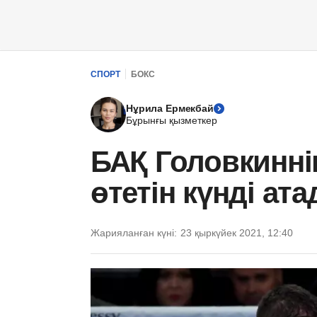
СПОРТ
БОКС
Нұрила Ермекбай
Бұрынғы қызметкер
БАҚ Головкиннің
өтетін күнді ат
Жарияланған күні:
23 қыркүйек 2021, 12:40