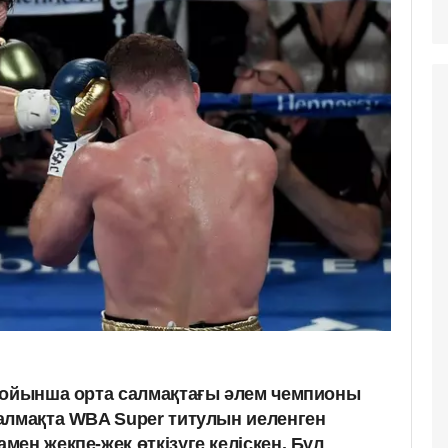
бойынша орта салмақтағы әлем чемпионы
алмақта WBA Super титулын иеленген
ен жекпе-жек өткізуге келіскен. Бұл