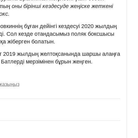
ың оны бірінші кездесуде жеңіске жеткені
окс.
ловкиннің бұған дейінгі кездесуі 2020 жылдың
ді. Сол кезде отандасымыз поляк боксшысы
қа жіберген болатын.
ет 2019 жылдың желтоқсанында шаршы алаңға
Батлерді мерзімінен бұрын жеңген.
 жазыңыз