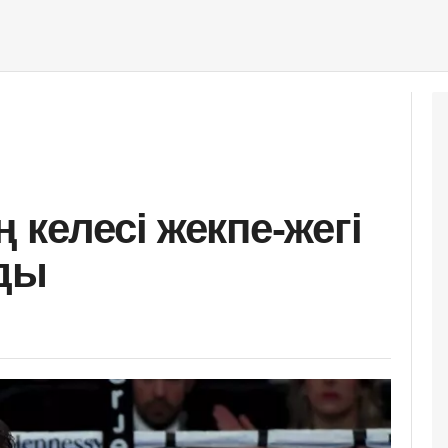
 келесі жекпе-жегі
ады