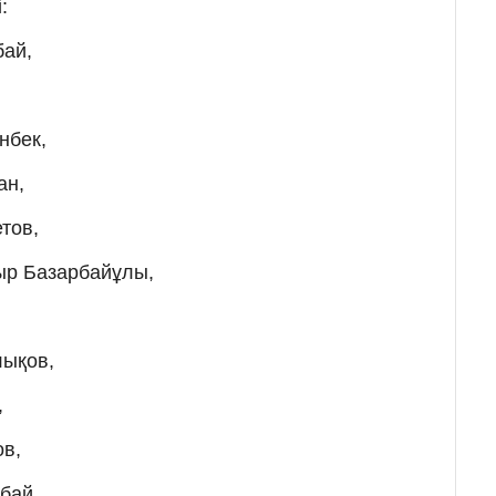
:
бай,
нбек,
ан,
тов,
ыр Базарбайұлы,
лықов,
,
ов,
бай,