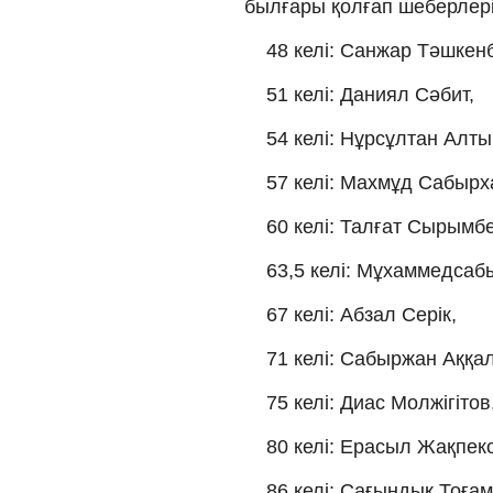
былғары қолғап шеберлері
48 келі: Санжар Тәшкен
51 келі: Даниял Сәбит,
54 келі: Нұрсұлтан Алты
57 келі: Махмұд Сабырх
60 келі: Талғат Сырымбе
63,5 келі: Мұхаммедсаб
67 келі: Абзал Серік,
71 келі: Сабыржан Аққа
75 келі: Диас Молжігітов
80 келі: Ерасыл Жақпек
86 келі: Сағындық Тоғам