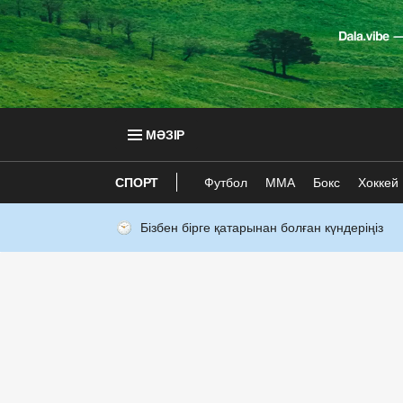
МӘЗІР
СПОРТ
Футбол
ММА
Бокс
Хоккей
Бізбен бірге қатарынан болған күндеріңіз