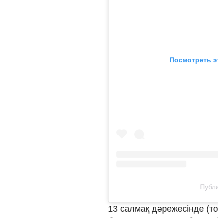
Посмотреть э
Публи
13 салмақ дәрежесінде (то