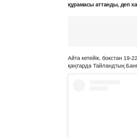
құрамасы аттанды, деп х
Айта кетейік, бокстан 19-2
қаңтарда Тайландтың Банг