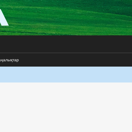
аңалықтар