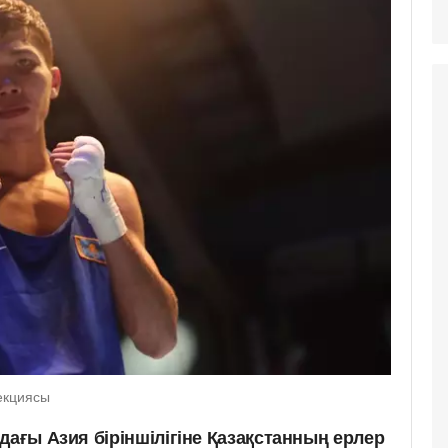
екциясы
дағы Азия біріншілігіне Қазақстанның ерлер