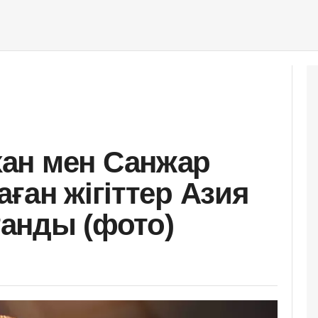
ан мен Санжар
ған жігіттер Азия
ттанды (фото)