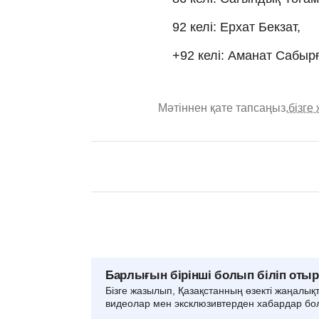
92 келі: Ерхат Бекзат,
+92 келі: Аманат Сабыр
Мәтіннен қате тапсаңыз,
бізге
Барлығын бірінші болып біліп оты
Бізге жазылып, Қазақстанның өзекті жаңалық
видеолар мен эксклюзивтерден хабардар бо