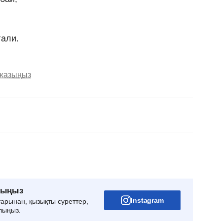
ғали.⠀
 жазыңыз
рыңыз
Instagram
тарынан, қызықты суреттер,
лыңыз.