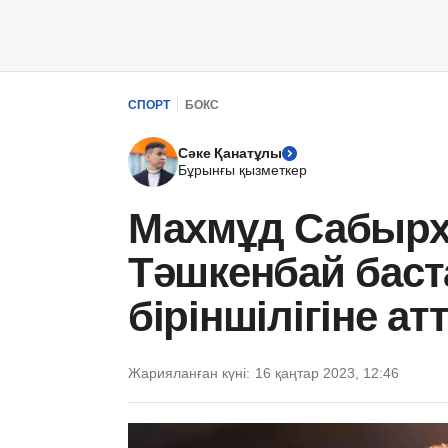
СПОРТ
БОКС
Сәке Қанатұлы
Бұрынғы қызметкер
Махмұд Сабырх
Тәшкенбай баста
біріншілігіне а
Жарияланған күні:
16 қаңтар 2023, 12:46