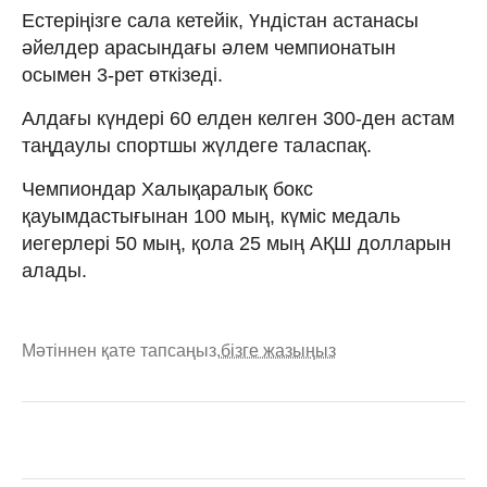
Естеріңізге сала кетейік, Үндістан астанасы
әйелдер арасындағы әлем чемпионатын
осымен 3-рет өткізеді.
Алдағы күндері 60 елден келген 300-ден астам
таңдаулы спортшы жүлдеге таласпақ.
Чемпиондар Халықаралық бокс
қауымдастығынан 100 мың, күміс медаль
иегерлері 50 мың, қола 25 мың АҚШ долларын
алады.
Мәтіннен қате тапсаңыз,
бізге жазыңыз