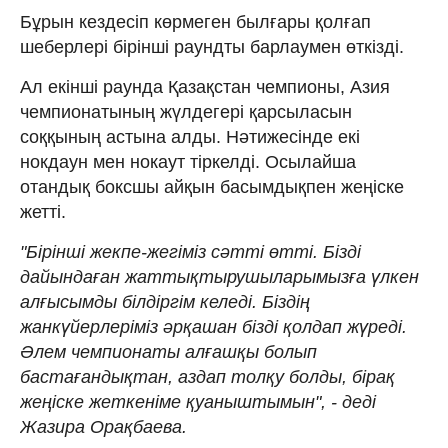
Бұрын кездесіп көрмеген былғары қолғап
шеберлері бірінші раундты барлаумен өткізді.
Ал екінші раунда Қазақстан чемпионы, Азия
чемпионатының жүлдегері қарсыласын
соққының астына алды. Нәтижесінде екі
нокдаун мен нокаут тіркелді. Осылайша
отандық боксшы айқын басымдықпен жеңіске
жетті.
"Бірінші жекпе-жегіміз сәтті өтті. Бізді
дайындаған жаттықтырушыларымызға үлкен
алғысымды білдіргім келеді. Біздің
жанкүйерлеріміз әрқашан бізді қолдап жүреді.
Әлем чемпионаты алғашқы болып
бастағандықтан, аздап толқу болды, бірақ
жеңіске жеткеніме қуаныштымын", - деді
Жазира Орақбаева.