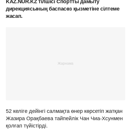
KAZ.NUR.KZ тілшісі Спортты дамыту
дирекциясының баспасөз қызметіне сілтеме
жасап.
52 келіге дейінгі салмақта өнер көрсетіп жатқан
Жазира Орақбаева тайпейлік Чан Чиа-Хсунмен
қолғап түйістірді.