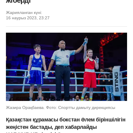
жіберді
Жарияланған күні:
16 наурыз 2023, 23:27
Жазира Орақбаева. Фото: Спортты дамыту дирекциясы
Қазақстан құрамасы бокстан Әлем біріншілігін
жеңістен бастады, деп хабарлайды