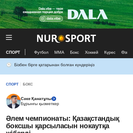
СПОРТ
Футбол
ММА
Бокс
Хоккей
Күрес
Өзге 
Бізбен бірге қатарынан болған күндеріңіз
СПОРТ
БОКС
Сәке Қанатұлы
Бұрынғы қызметкер
Әлем чемпионаты: Қазақстандық
боксшы қарсыласын нокаутқа