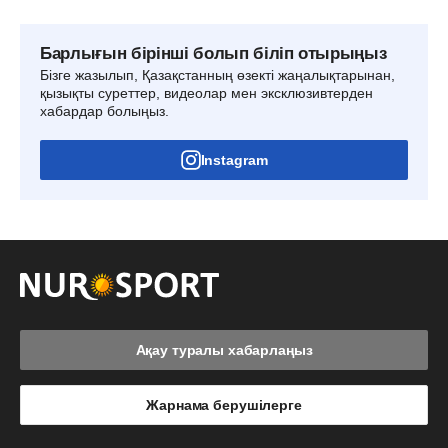
Барлығын бірінші болып біліп отырыңыз
Бізге жазылып, Қазақстанның өзекті жаңалықтарынан,
қызықты суреттер, видеолар мен эксклюзивтерден
хабардар болыңыз.
Instagram
Ақау туралы хабарлаңыз
Жарнама берушілерге