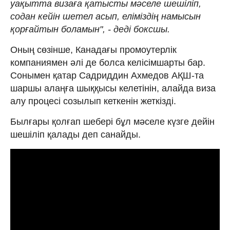
уақытта визаға қатысты мәселе шешіліп,
содан кейін шетел асып, еліміздің намысын
қорғайтын боламын", - деді боксшы.
Оның сөзінше, Канадағы промоутерлік
компаниямен әлі де болса келісімшарты бар.
Сонымен қатар Садриддин Ахмедов АҚШ-та
шаршы алаңға шыққысы келетінін, алайда виза
алу процесі созылып кеткенін жеткізді.
Былғары қолғап шебері бұл мәселе күзге дейін
шешіліп қалады деп санайды.