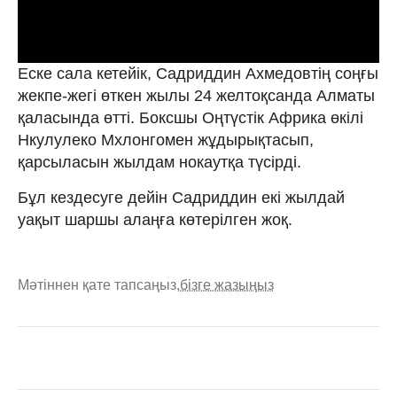
Еске сала кетейік, Садриддин Ахмедовтің соңғы
жекпе-жегі өткен жылы 24 желтоқсанда Алматы
қаласында өтті. Боксшы Оңтүстік Африка өкілі
Нкулулеко Мхлонгомен жұдырықтасып,
қарсыласын жылдам нокаутқа түсірді.
Бұл кездесуге дейін Садриддин екі жылдай
уақыт шаршы алаңға көтерілген жоқ.
Мәтіннен қате тапсаңыз,
бізге жазыңыз