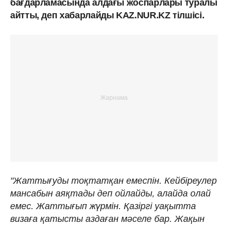
бағдарламасында алдағы жоспарлары туралы
айтты, деп хабарлайды KAZ.NUR.KZ тілшісі.
"Жаттығуды тоқтатқан емеспін. Кейбіреулер
мансабын аяқтады деп ойлайды, алайда олай
емес. Жаттығып жүрмін. Қазіргі уақытта
визаға қатысты аздаған мәселе бар. Жақын