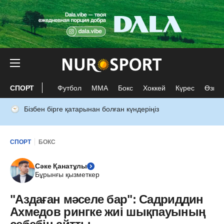
СПОРТ
Футбол
ММА
Бокс
Хоккей
Күрес
Өзге 
Бізбен бірге қатарынан болған күндеріңіз
СПОРТ
БОКС
Сәке Қанатұлы
Бұрынғы қызметкер
"Аздаған мәселе бар": Садриддин
Ахмедов рингке жиі шықпауының