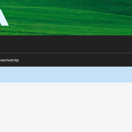
аңалықтар