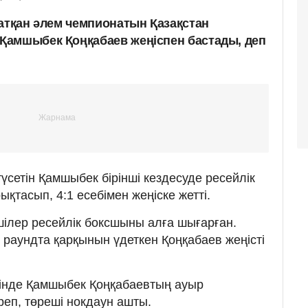
жатқан әлем чемпионатын Қазақстан
Қамшыбек Қоңқабаев жеңіспен бастады, деп
үсетін Қамшыбек бірінші кездесуде ресейлік
тасып, 4:1 есебімен жеңіске жетті.
ешілер ресейлік боксшыны алға шығарған.
 раундта қарқынын үдеткен Қоңқабаев жеңісті
ңінде Қамшыбек Қоңқабаевтың ауыр
реп, төреші нокдаун ашты.