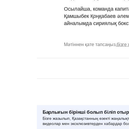
Осылайша, команда капит
Қамшыбек Қоңқабаев әлем б
айналымда сириялық бокс
Мәтіннен қате тапсаңыз,
бізге
Барлығын бірінші болып біліп оты
Бізге жазылып, Қазақстанның өзекті жаңалық
видеолар мен эксклюзивтерден хабардар бо