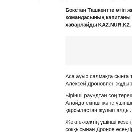
Бокстан Ташкентте өтіп 
командасының капитаны 
хабарлайды KAZ.NUR.KZ.
Аса ауыр салмақта сынға т
Алексей Дроновпен жұдырық
Бірінші раундтан соң төр
Алайда екінші және үшінші
қарсыластан жұлып алды.
Жекпе-жектің үшінші кезе
соққысынан Дронов есеңгі