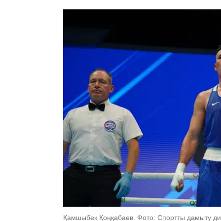
Қамшыбек Қоңқабаев. Фото: Спортты дамыту д