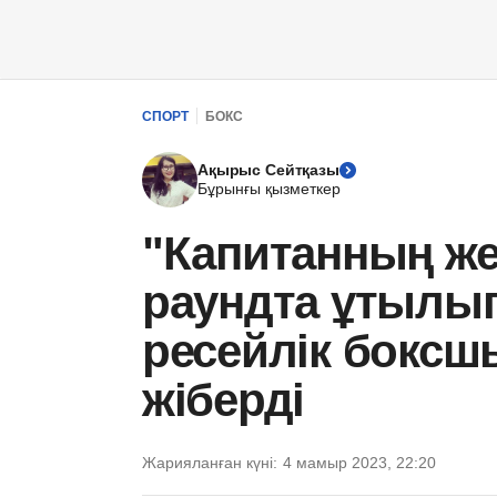
СПОРТ
БОКС
Ақырыс Сейтқазы
Бұрынғы қызметкер
"Капитанның жең
раундта ұтылып
ресейлік боксш
жіберді
Жарияланған күні:
4 мамыр 2023, 22:20