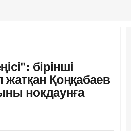
ісі": бірінші
 жатқан Қоңқабаев
ыны нокдаунға