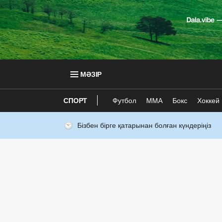
МӘЗІР
СПОРТ
Футбол
ММА
Бокс
Хоккей
Бізбен бірге қатарынан болған күндеріңіз