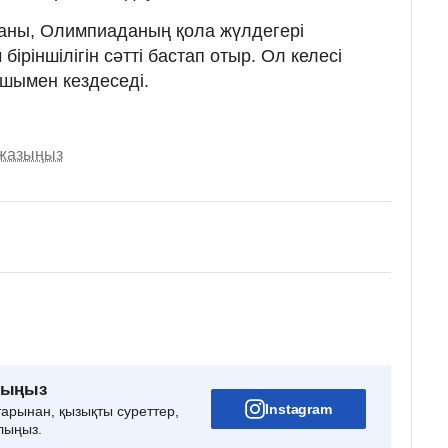
аны, Олимпиаданың қола жүлдегері
іріншілігін сәтті бастап отыр. Ол келесі
шымен кездеседі.
 жазыңыз
рыңыз
Instagram
тарынан, қызықты суреттер,
лыңыз.