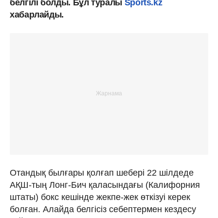
белгілі болды. Бұл туралы
Sports.kz
хабарлайды.
Отандық былғары қолғап шебері 22 шілдеде
АҚШ-тың Лонг-Бич қаласындағы (Калифорния
штаты) бокс кешінде жекпе-жек өткізуі керек
болған. Алайда белгісіз себептермен кездесу