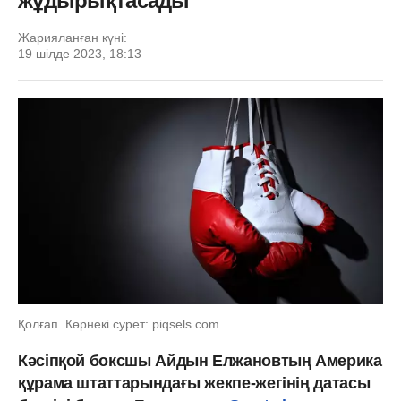
жұдырықтасады
Жарияланған күні:
19 шілде 2023, 18:13
Қолғап. Көрнекі сурет: piqsels.com
Кәсіпқой боксшы Айдын Елжановтың Америка
құрама штаттарындағы жекпе-жегінің датасы