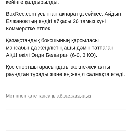
кейінге қалдырылды.
BoxRec.com ұсынған ақпаратқа сәйкес, Айдын
Елжановтың ендігі айқасы 26 тамыз күні
Коммерстке өтпек.
Қазақстандық боксшының қарсыласы -
мансабында жеңілістің ащы дәмін татпаған
АҚШ өкілі Энди Бельтран (6-0, 3 КО).
Қос спортшы арасындағы жекпе-жек алты
раундтан тұрады және ең жеңіл салмақта өтеді.
Мәтіннен қате тапсаңыз,
бізге жазыңыз