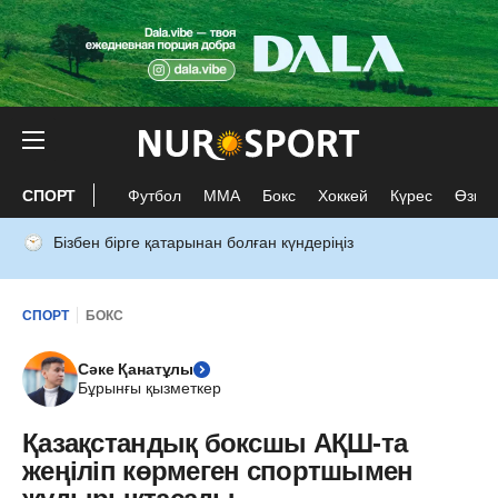
СПОРТ
Футбол
ММА
Бокс
Хоккей
Күрес
Өзге 
Бізбен бірге қатарынан болған күндеріңіз
СПОРТ
БОКС
Сәке Қанатұлы
Бұрынғы қызметкер
Қазақстандық боксшы АҚШ-та
жеңіліп көрмеген cпортшымен