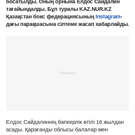
босатылды. Оның орнына Елдос Сайдалин
тағайындалды. Бұл туралы KAZ.NUR.KZ
Қазақстан бокс федерациясының
Instagram
-
дағы парақшасына сілтеме жасап хабарлайды.
Елдос Сайдалиннің бапкерлік өтілі 16 жылдан
асады. Қарағанды облысы балалар мен