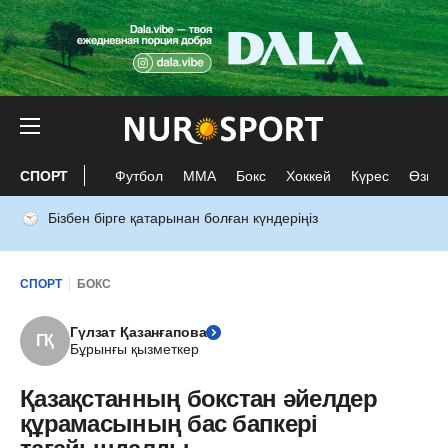
СПОРТ
Футбол
ММА
Бокс
Хоккей
Күрес
Өзге 
Бізбен бірге қатарынан болған күндеріңіз
СПОРТ
БОКС
Гүлзат Қазанғапова
ГҚ
Бұрынғы қызметкер
Қазақстанның бокстан әйелдер
құрамасының бас бапкері