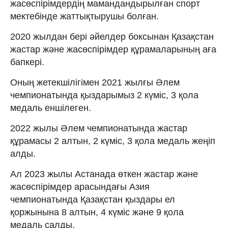
жасөспірімдердің мамандандырылған спорт
мектебінде жаттықтырушы болған.
2020 жылдан бері әйелдер боксынан Қазақстан
жастар және жасөспірімдер құрамаларының аға
бапкері.
Оның жетекшілігімен 2021 жылғы Әлем
чемпионатында қыздарымыз 2 күміс, 3 қола
медаль еншілеген.
2022 жылы Әлем чемпионатында жастар
құрамасы 2 алтын, 2 күміс, 3 қола медаль жеңіп
алды.
Ал 2023 жылы Астанада өткен жастар және
жасөспірімдер арасындағы Азия
чемпионатында Қазақстан қыздары ел
қоржынына 8 алтын, 4 күміс және 9 қола
медаль салды.