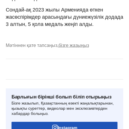
Сондай-ақ 2023 жылы Арменияда өткен
жасөспірімдер арасындағы дүниежүзілік додада
3 алтын, 5 қола медаль жеңіп алды.
Мәтіннен қате тапсаңыз,
бізге жазыңыз
Барлығын бірінші болып біліп отырыңыз
Бізге жазылып, Қазақстанның өзекті жаңалықтарынан,
қызықты суреттер, видеолар мен эксклюзивтерден
хабардар болыңыз.
Instagram