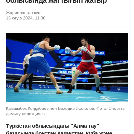
облысында жаттығып жатыр
Жарияланған күні:
16 сәуір 2024, 11:36
Қамшыбек Қоңқабаев пен Баходир Жалолов. Фото: Спортты
дамыту дирекциясы
Түркістан облысындағы "Алма тау"
базасында бокстан Қазақстан, Куба және