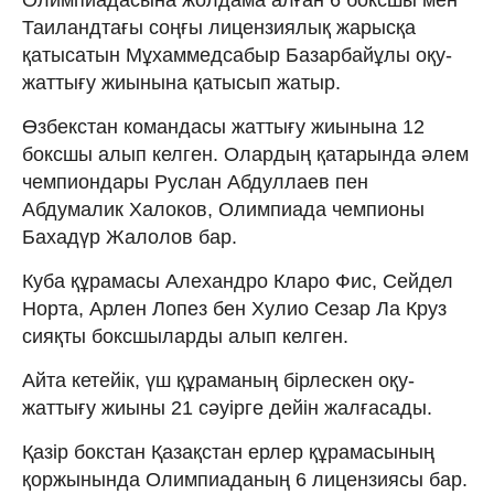
Таиландтағы соңғы лицензиялық жарысқа
қатысатын Мұхаммедсабыр Базарбайұлы оқу-
жаттығу жиынына қатысып жатыр.
Өзбекстан командасы жаттығу жиынына 12
боксшы алып келген. Олардың қатарында әлем
чемпиондары Руслан Абдуллаев пен
Абдумалик Халоков, Олимпиада чемпионы
Бахадүр Жалолов бар.
Куба құрамасы Алехандро Кларо Фис, Сейдел
Норта, Арлен Лопез бен Хулио Сезар Ла Круз
сияқты боксшыларды алып келген.
Айта кетейік, үш құраманың бірлескен оқу-
жаттығу жиыны 21 сәуірге дейін жалғасады.
Қазір бокстан Қазақстан ерлер құрамасының
қоржынында Олимпиаданың 6 лицензиясы бар.