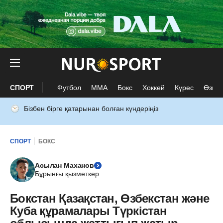
СПОРТ
Футбол
ММА
Бокс
Хоккей
Күрес
Өзге 
Бізбен бірге қатарынан болған күндеріңіз
СПОРТ
БОКС
Асылан Маханов
Бұрынғы қызметкер
Бокстан Қазақстан, Өзбекстан және
Куба құрамалары Түркістан