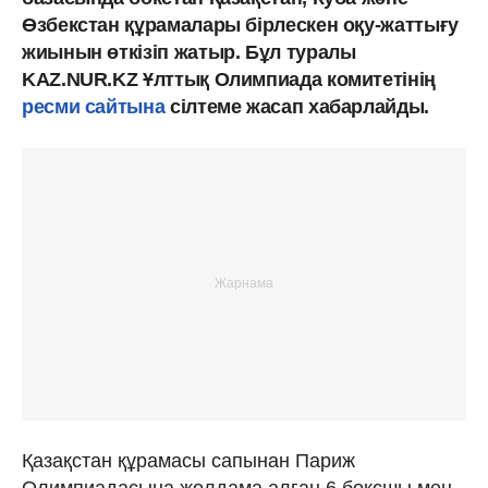
Өзбекстан құрамалары бірлескен оқу-жаттығу
жиынын өткізіп жатыр. Бұл туралы
KAZ.NUR.KZ Ұлттық Олимпиада комитетінің
ресми сайтына
сілтеме жасап хабарлайды.
Қазақстан құрамасы сапынан Париж
Олимпиадасына жолдама алған 6 боксшы мен