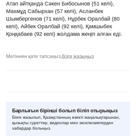
Атап айтқанда Сәкен Бибосынов (51 келі),
Махмұд Сабырхан (57 келі), Асланбек
Шымбергенов (71 келі), Нұрбек Оралбай (80
келі), Айбек Оралбай (92 келі), Қамшыбек
Қоңқабаев (92 келі) жолдама жеңіп алған еді.
Мәтіннен қате тапсаңыз,
бізге жазыңыз
Барлығын бірінші болып біліп отырыңыз
Бізге жазылып, Қазақстанның өзекті жаңалықтарынан,
қызықты суреттер, видеолар мен эксклюзивтерден
хабардар болыңыз.