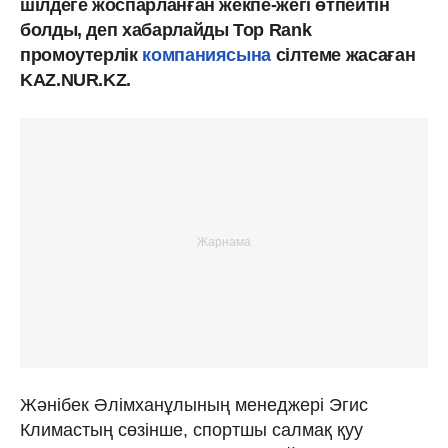
шілдеге жоспарланған жекпе-жегі өтпейтін
болды, деп хабарлайды Top Rank
промоутерлік
компаниясына
сілтеме жасаған
KAZ.NUR.KZ.
Жәнібек Әлімханұлының менеджері Эгис
Климастың сөзінше, спортшы cалмақ қуу