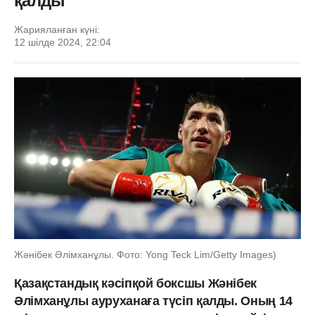
қалды
Жарияланған күні:
12 шілде 2024, 22:04
Жәнібек Әлімханұлы. Фото: Yong Teck Lim/Getty Images)
Қазақстандық кәсіпқой боксшы Жәнібек
Әлімханұлы ауруханаға түсіп қалды. Оның 14