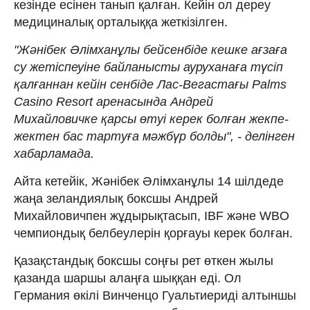
кезінде есінен танып қалған. Кейін ол дереу
медициналық орталыққа жеткізілген.
"Жәнібек Әлімханұлы бейсенбіде кешке ағзаға
су жетіспеуіне байланысты ауруханаға түсіп
қалғаннан кейін сенбіде Лас-Вегастағы Palms
Casino Resort аренасында Андрей
Михайловичке қарсы өтуі керек болған жекпе-
жектен бас тартуға мәжбүр болды", - делінген
хабарламада.
Айта кетейік, Жәнібек Әлімханұлы 14 шілдеде
жаңа зеландиялық боксшы Андрей
Михайловичпен жұдырықтасып, IBF және WBO
чемпиондық белбеулерін қорғауы керек болған.
Қазақстандық боксшы соңғы рет өткен жылы
қазанда шаршы алаңға шыққан еді. Ол
Германия өкілі Винченцо Гуальтиериді алтыншы