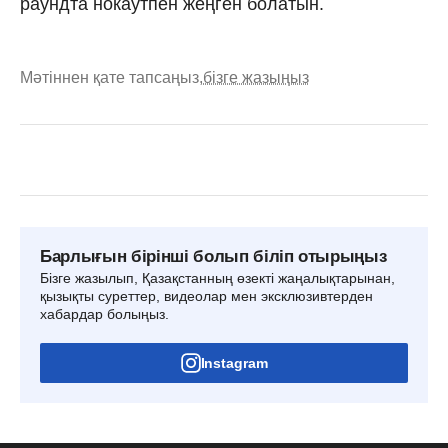
раундта нокаутпен жеңген болатын.
Мәтіннен қате тапсаңыз,
бізге жазыңыз
Барлығын бірінші болып біліп отырыңыз
Бізге жазылып, Қазақстанның өзекті жаңалықтарынан,
қызықты суреттер, видеолар мен эксклюзивтерден
хабардар болыңыз.
Instagram