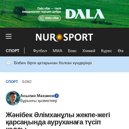
СПОРТ
Футбол
ММА
Бокс
Хоккей
Күрес
Өзге 
Бізбен бірге қатарынан болған күндеріңіз
СПОРТ
БОКС
Асылан Маханов
Бұрынғы қызметкер
Жәнібек Әлімханұлы жекпе-жегі
қарсаңында ауруханаға түсіп