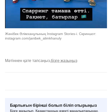
Жәнібек Әлімханұлының Instagram Stories-і. Скриншот:
instagram.com/janibek_alimkhanuly
Мәтіннен қате тапсаңыз,
бізге жазыңыз
Барлығын бірінші болып біліп отырыңыз
Бізге жазылып, Қазақстанның өзекті жаңалықтарынан,