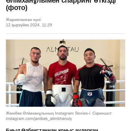
Әлімханұлымен спарринг өткізді
(фото)
Жарияланған күні:
12 қыркүйек 2024, 11:29
Жәнібек Әлімханұлының Instagram Stories-і. Скриншот:
instagram.com/janibek_alimkhanuly
Биыл Өзбекстаннан қоныс аударған