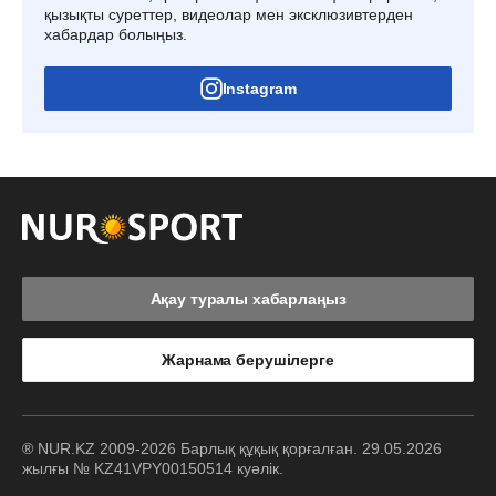
қызықты суреттер, видеолар мен эксклюзивтерден
хабардар болыңыз.
Instagram
Ақау туралы хабарлаңыз
Жарнама берушілерге
® NUR.KZ 2009-2026 Барлық құқық қорғалған. 29.05.2026
жылғы № KZ41VPY00150514 куәлік.