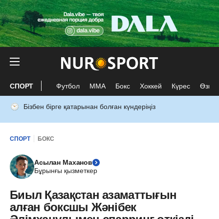
СПОРТ
Футбол
ММА
Бокс
Хоккей
Күрес
Өзге 
Бізбен бірге қатарынан болған күндеріңіз
СПОРТ
БОКС
Асылан Маханов
Бұрынғы қызметкер
Биыл Қазақстан азаматтығын
алған боксшы Жәнібек