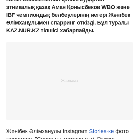
этникалық қазақ Аман Қонысбеков WBO және
IBF чемпиондық белбеулерінің иегері Жәнібек
Әлімханұлымен спарринг өткізді. Бұл туралы
KAZ.NUR.KZ тілшісі хабарлайды.
Жәнібек Әлімханұлы Instagram
Stories-ке
фото
жариялап, "Спарринг тамаша өтті. Рақмет,