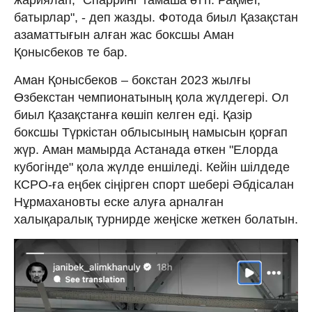
батырлар", - деп жазды. Фотода биыл Қазақстан
азаматтығын алған жас боксшы Аман
Қонысбеков те бар.
Аман Қонысбеков – бокстан 2023 жылғы
Өзбекстан чемпионатының қола жүлдегері. Ол
биыл Қазақстанға көшіп келген еді. Қазір
боксшы Түркістан облысының намысын қорғап
жүр. Аман мамырда Астанада өткен "Елорда
кубогінде" қола жүлде еншіледі. Кейін шілдеде
КСРО-ға еңбек сіңірген спорт шебері Әбдісалан
Нұрмахановты еске алуға арналған
халықаралық турнирде жеңіске жеткен болатын.