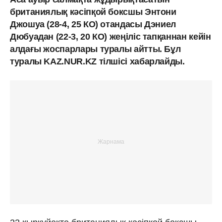
британиялық кәсіпқой боксшы Энтони
Джошуа (28-4, 25 КО) отандасы Дэниел
Дюбуадан (22-3, 20 КО) жеңіліс тапқаннан кейін
алдағы жоспарлары туралы айтты. Бұл
туралы KAZ.NUR.KZ тілшісі хабарлайды.