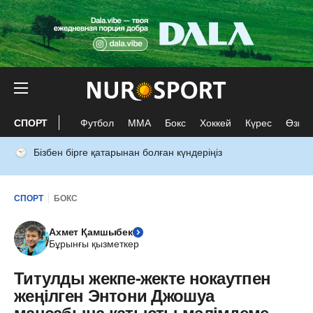
СПОРТ
Футбол
ММА
Бокс
Хоккей
Күрес
Өзге 
Бізбен бірге қатарынан болған күндеріңіз
СПОРТ
БОКС
Ахмет Қамшыбек
Бұрынғы қызметкер
Титулды жекпе-жекте нокаутпен
жеңілген Энтони Джошуа