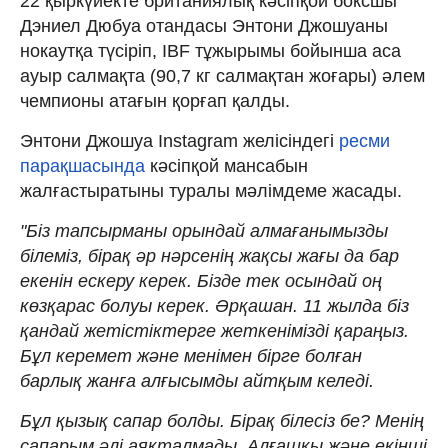
22 қыркүйекте британиялық кәсіпқой боксшы
Дэниел Дюбуа отандасы Энтони Джошуаны
нокаутқа түсіріп, IBF тұжырымы бойынша аса
ауыр салмақта (90,7 кг салмақтан жоғары) әлем
чемпионы атағын қорғап қалды.
Энтони Джошуа Instagram желісіндегі
ресми
парақшасында
кәсіпқой мансабын
жалғастыратыны туралы мәлімдеме жасады.
"Біз тапсырманы орындай алмағанымызды
білеміз, бірақ әр нәрсенің жақсы жағы да бар
екенін ескеру керек. Бізде тек осындай оң
көзқарас болуы керек. Әрқашан. 11 жылда біз
қандай жетістіктерге жеткенімізді қараңыз.
Бұл керемет және менімен бірге болған
барлық жанға алғысымды айтқым келеді.
Бұл қызық сапар болды. Бірақ білесіз бе? Менің
сапарым әлі аяқталмады. Алғашқы және екінші