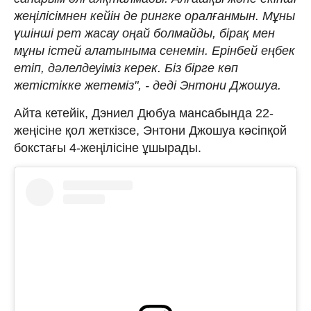
жеңілісімнен кейін де рингке оралғанмын. Мұны
үшінші рет жасау оңай болмайды, бірақ мен
мұны істей алатыныма сенемін. Ерінбей еңбек
етіп, дәлелдеуіміз керек. Біз бірге көп
жетістікке жетеміз", - деді Энтони Джошуа.
Айта кетейік, Дэниел Дюбуа мансабында 22-
жеңісіне қол жеткізсе, Энтони Джошуа кәсіпқой
бокстағы 4-жеңілісіне ұшырады.