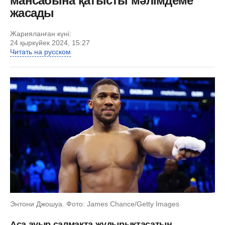
мансабына қатысты мәлімдеме
жасады
Жарияланған күні:
24 қыркүйек 2024, 15:27
Читать на русском
Энтони Джошуа. Фото: James Chance/Getty Images
Аса ауыр салмақта жұдырықтасатын