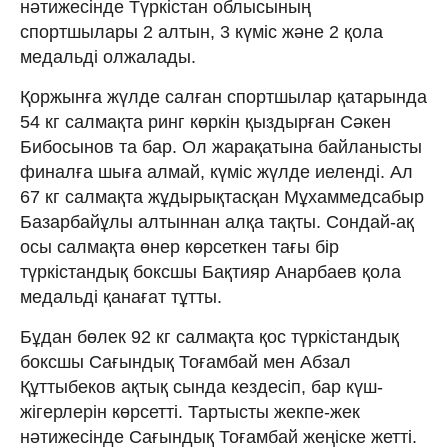
нәтижесінде Түркістан облысының
спортшылары 2 алтын, 3 күміс және 2 қола
медальді олжалады.
Қоржынға жүлде салған спортшылар қатарында
54 кг салмақта ринг көркін қыздырған Сәкен
Бибосынов та бар. Ол жарақатына байланысты
финалға шыға алмай, күміс жүлде иеленді. Ал
67 кг салмақта жұдырықтасқан Мұхаммедсабыр
Базарбайұлы алтыннан алқа тақты. Сондай-ақ
осы салмақта өнер көрсеткен тағы бір
түркістандық боксшы Бақтияр Анарбаев қола
медальді қанағат тұтты.
Бұдан бөлек 92 кг салмақта қос түркістандық
боксшы Сағындық Тоғамбай мен Абзал
Құттыбеков ақтық сында кездесіп, бар күш-
жігерлерін көрсетті. Тартысты жекпе-жек
нәтижесінде Сағындық Тоғамбай жеңіске жетті.