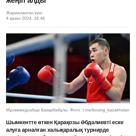
жеңіп алды
Жарияланған күні:
4 қазан 2024, 16:46
Мұхаммедсабыр Базарбайұлы. Фото: t.me/boxing_kazakhstan
Шымкентте өткен Қарақозы Әбдәлиевті еске
алуға арналған халықаралық турнирде