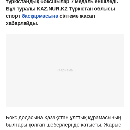
түркістандық боксшылар 7 медаль еншіледі.
Бұл туралы KAZ.NUR.KZ Түркістан облысы
спорт
басқармасына
сілтеме жасап
хабарлайды.
Бокс додасына Қазақстан ұлттық құрамасының
былғары қолғап шеберлері де қатысты. Жарыс