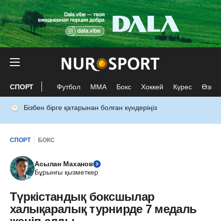
СПОРТ
Футбол
ММА
Бокс
Хоккей
Күрес
Өзге 
Бізбен бірге қатарынан болған күндеріңіз
СПОРТ
БОКС
Асылан Маханов
Бұрынғы қызметкер
Түркістандық боксшылар
халықаралық турнирде 7 медаль