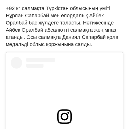
+92 кг салмақта Түркістан облысының үміті
Нұрлан Сапарбай мен елордалық Айбек
Оралбай бас жүлдеге таласты. Нәтижесінде
Айбек Оралбай абсалютті салмақта жеңімпаз
атанды. Осы салмақта Даниял Сапарбай қола
медальді облыс қоржынына салды.