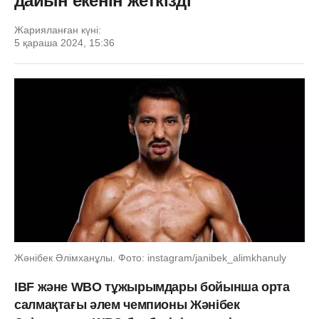
дайын екенін жеткізді
Жарияланған күні:
5 қараша 2024, 15:36
Жәнібек Әлімханұлы. Фото: instagram/janibek_alimkhanuly
IBF және WBO тұжырымдары бойынша орта
салмақтағы әлем чемпионы Жәнібек