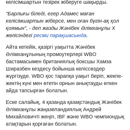
келісімшартын тезірек жіберуге шақырды.
"Барлығы біледі, егер Адамес маған
келісімшартын жіберсе, мен оған бүгін-ақ қол
қоямын", - деп жазды Жәнібек Әлімханұлы Х
желісіндегі
ресми парақшасында
.
Айта кетейік, қазіргі уақытта Жәнібек
Әлімханұлының промоутерлері WBO
бастамасымен британиялық боксшы Хамза
Ширазбен кездесу бойынша келіссөздер
жүргізуде. WBO қос тарапқа уақыт беріп, жекпе-
жектің күні мен өтетін орнын анықтауды өткен
айда тапсырған болатын.
Еске салайық, 4 қазанда қазақстандық Жәнібек
Әлімханұлы жаңазеландиялық Андрей
Михайловичті жеңіп, IBF және WBO чемпиондық
атақтарын қорғаған болатын.