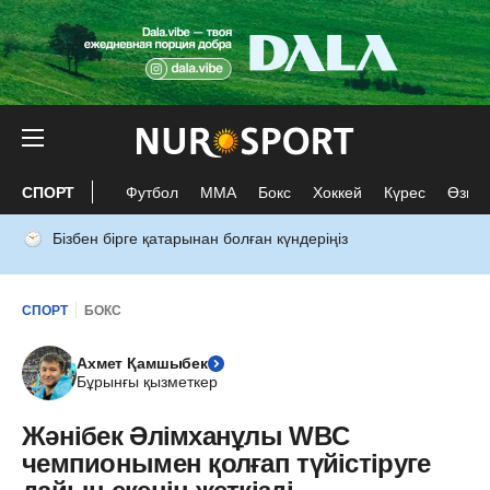
СПОРТ
Футбол
ММА
Бокс
Хоккей
Күрес
Өзге 
Бізбен бірге қатарынан болған күндеріңіз
СПОРТ
БОКС
Ахмет Қамшыбек
Бұрынғы қызметкер
Жәнібек Әлімханұлы WBC
чемпионымен қолғап түйістіруге