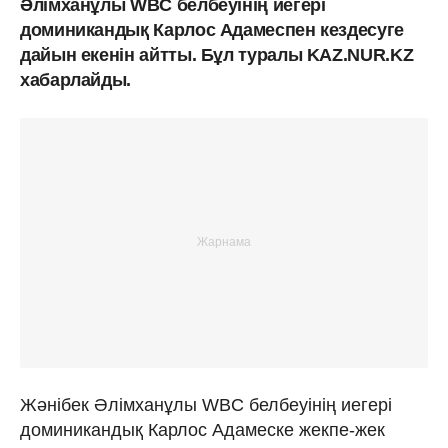
Әлімханұлы WBC белбеуінің иегері
доминикандық Карлос Адамеспен кездесуге
дайын екенін айтты. Бұл туралы KAZ.NUR.KZ
хабарлайды.
Жәнібек Әлімханұлы WBC белбеуінің иегері
доминикандық Карлос Адамеске жекпе-жек