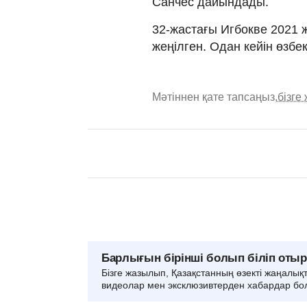
Санчес дайындады.
32-жастағы Игбокве 2021 
жеңілген. Одан кейін өзб
Мәтіннен қате тапсаңыз,
бізге
Барлығын бірінші болып біліп оты
Бізге жазылып, Қазақстанның өзекті жаңалық
видеолар мен эксклюзивтерден хабардар бо