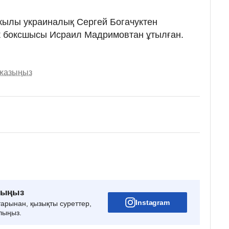
жылы украиналық Сергей Богачуктен
ек боксшысы Исраил Мадримовтан ұтылған.
 жазыңыз
рыңыз
Instagram
тарынан, қызықты суреттер,
лыңыз.