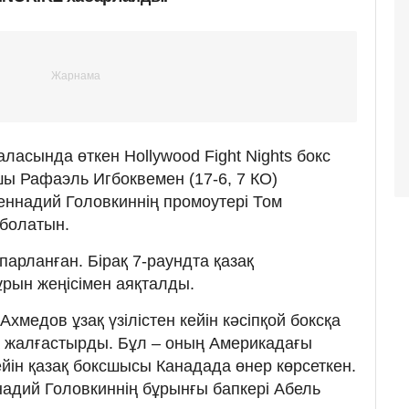
ласында өткен Hollywood Fight Nights бокс
ы Рафаэль Игбоквемен (17-6, 7 КО)
еннадий Головкиннің промоутері Том
болатын.
арланған. Бірақ 7-раундта қазақ
ұрын жеңісімен аяқталды.
хмедов ұзақ үзілістен кейін кәсіпқой боксқа
 жалғастырды. Бұл – оның Америкадағы
дейін қазақ боксшысы Канадада өнер көрсеткен.
надий Головкиннің бұрынғы бапкері Абель