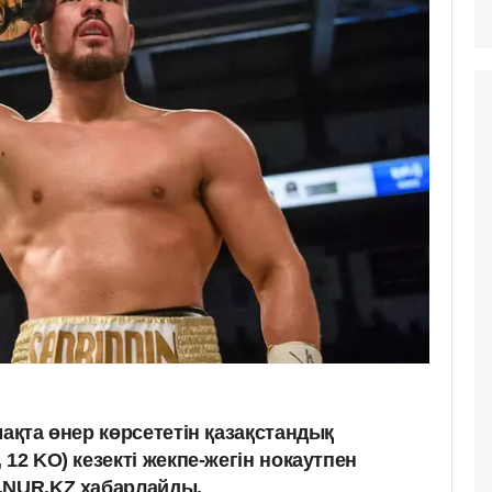
мақта өнер көрсететін қазақстандық
12 KO) кезекті жекпе-жегін нокаутпен
.NUR.KZ хабарлайды.