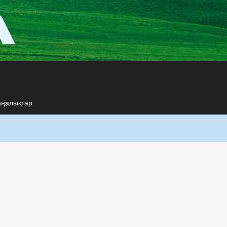
аңалықтар