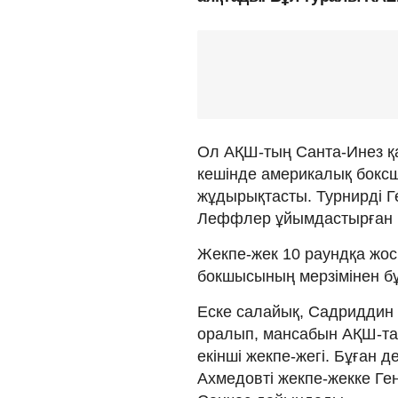
Ол АҚШ-тың Санта-Инез қа
кешінде америкалық боксш
жұдырықтасты. Турнирді Г
Леффлер ұйымдастырған 
Жекпе-жек 10 раундқа жосп
бокшысының мерзімінен б
Еске салайық, Садриддин А
оралып, мансабын АҚШ-та
екінші жекпе-жегі. Бұған 
Ахмедовті жекпе-жекке Ге