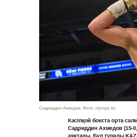
Садриддин Ахмедов. Фото: olympic.kz
Кәсіпқой бокста орта сал
Садриддин Ахмедов (15-0, 
аяқтады. Бұл туралы KAZ