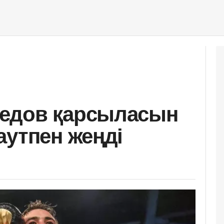
едов қарсыласын
аутпен жеңді