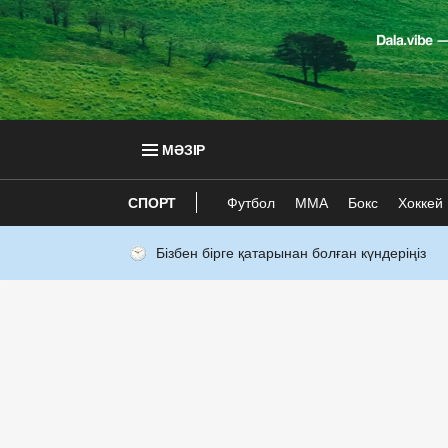
МӘЗІР
СПОРТ
Футбол
ММА
Бокс
Хоккей
Бізбен бірге қатарынан болған күндеріңіз