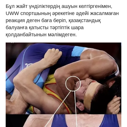
Бұл жайт үнділіктердің ашуын келтіргенімен,
UWW спортшының әрекетіне әдейі жасалмаған
реакция деген баға беріп, қазақстандық
балуанға қатысты тәртіптік шара
қолданбайтынын мәлімдеген.