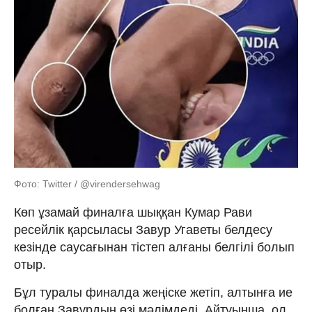
Фото: Twitter / @virendersehwag
Көп ұзамай финалға шыққан Кумар Рави
ресейлік қарсыласы Завур Угаветы белдесу
кезінде саусағынан тістеп алғаны белгілі болып
отыр.
Бұл туралы финалда жеңіске жетіп, алтынға ие
болған Завурдың өзі мәлімдеді. Айтуынша, ол