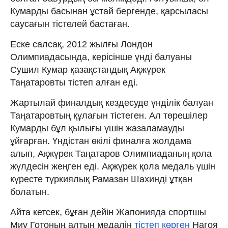
Кумарды басынан ұстай бергенде, қарсыласы
саусағын тістелей бастаған.
Еске салсақ, 2012 жылғы Лондон
Олимпиадасында, керісінше үнді балуаны
Сушил Кумар қазақстандық Ақжүрек
Таңатаровты тістеп алған еді.
Жартылай финалдық кездесуде үнділік балуан
Таңатаровтың құлағын тістеген. Ал төрешілер
Кумарды бұл қылығы үшін жазаламауды
ұйғарған. Үндістан өкілі финалға жолдама
алып, Ақжүрек Таңатаров Олимпиаданың қола
жүлдесін жеңген еді. Ақжүрек қола медаль үшін
күресте түркиялық Рамазан Шахинді ұтқан
болатын.
Айта кетсек, бұған дейін Жапонияда спортшы
Миу Готоның алтын медалін
тістеп көрген
Нагоя