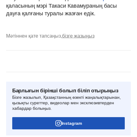
қаласының мэрі Такаси Кавамураның басы
дауға қалғаны туралы жазған едік.
Мәтіннен қате тапсаңыз,
бізге жазыңыз
Барлығын бірінші болып біліп отырыңыз
Бізге жазылып, Қазақстанның өзекті жаңалықтарынан,
қызықты суреттер, видеолар мен эксклюзивтерден
хабардар болыңыз.
Instagram