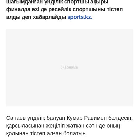
шағымданған үнділік спортшы ақыры
финалда өзі де ресейлік спортшыны тістеп
алды деп хабарлайды
sports.kz.
Санаев үнділік балуан Кумар Равимен белдесіп,
қарсыласынан жеңіліп жатқан сәтінде оның
қолынан тістеп алған болатын.