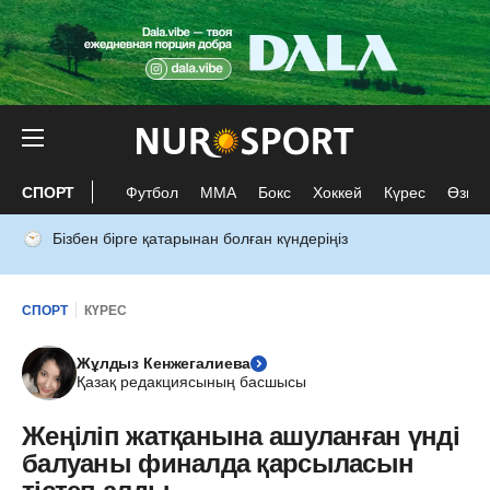
СПОРТ
Футбол
ММА
Бокс
Хоккей
Күрес
Өзге 
Бізбен бірге қатарынан болған күндеріңіз
СПОРТ
КҮРЕС
Жұлдыз Кенжегалиева
Қазақ редакциясының басшысы
Жеңіліп жатқанына ашуланған үнді
балуаны финалда қарсыласын