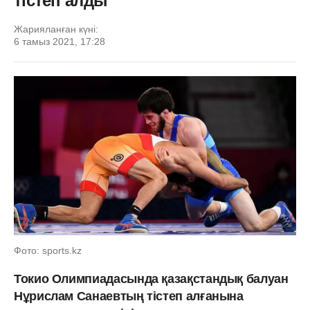
тістеп алды
Жарияланған күні:
6 тамыз 2021, 17:28
Фото: sports.kz
Токио Олимпиадасында қазақстандық балуан
Нұрислам Санаевтың тістеп алғанына