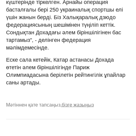
күштерінде тіркелген. Арнайы операция
басталғалы бері 250 украиналық спортшы елі
үшін жанын берді. Біз Халықаралық дзюдо
федерациясының шешімінен түңіліп кеттік.
Сондықтан Дохадағы әлем біріншілігінен бас
тартамыз", - делінген федерация
мәлімдемесінде.
Еске сала кетейік, Катар астанасы Дохада
өтетін әлем біріншілігінде Париж
Олимпиадасына берілетін рейтингілік ұпайлар
саны артады.
Мәтіннен қате тапсаңыз,
бізге жазыңыз