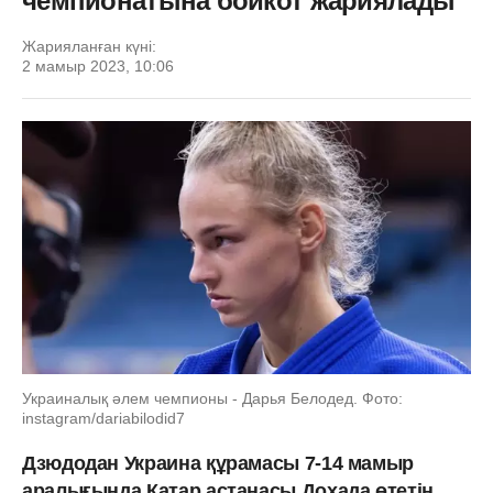
чемпионатына бойкот жариялады
Жарияланған күні:
2 мамыр 2023, 10:06
Украиналық әлем чемпионы - Дарья Белодед. Фото:
instagram/dariabilodid7
Дзюдодан Украина құрамасы 7-14 мамыр
аралығында Катар астанасы Дохада өтетін