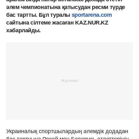
әлем чемпионатына қатысудан ресми түрде
бас тартты. Бұл туралы
sportarena.com
сайтына сілтеме жасаған KAZ.NUR.KZ
хабарлайды.
Украиналық спортшылардың әлемдік додадан
бас тартуына Ресей мен Беларусь атлеттерінің