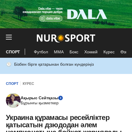
СПОРТ
Футбол
ММА
Бокс
Хоккей
Күрес
Өзге 
Бізбен бірге қатарынан болған күндеріңіз
СПОРТ
КҮРЕС
Ақырыс Сейтқазы
Бұрынғы қызметкер
Украина құрамасы ресейліктер
қатысатын дзюдодан әлем