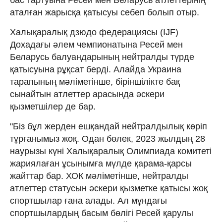
аталған жарысқа қатысуы себеп болып отыр.
Халықаралық дзюдо федерациясы (IJF)
Дохадағы әлем чемпионатына Ресей мен
Беларусь балуандарының нейтралды түрде
қатысуына рұқсат берді. Алайда Украина
тарапының мәліметінше, біріншілікте бақ
сынайтын атлеттер арасында әскери
қызметшілер де бар.
"Біз бұл жерден ешқандай нейтралдылық көріп
тұрғанымыз жоқ. Одан бөлек, 2023 жылдың 28
наурызы күні Халықаралық Олимпиада комитеті
жариялаған ұсынымға мүлде қарама-қарсы
жайттар бар. ХОК мәліметінше, нейтралды
атлеттер статусын әскери қызметке қатысы жоқ
спортшылар ғана алады. Ал мұндағы
спортшылардың басым бөлігі Ресей қарулы