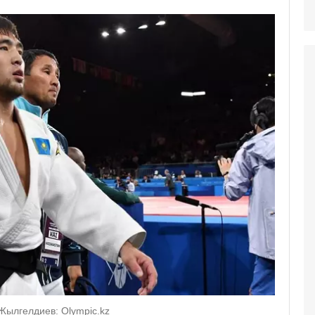
ылгелдиев: Olympic.kz