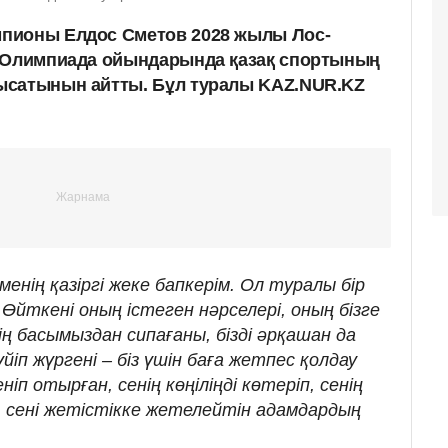
пионы Елдос Сметов 2028 жылы Лос-
ы Олимпиада ойындарында қазақ спортының
ысатынын айтты. Бұл туралы KAZ.NUR.KZ
енің қазіргі жеке бапкерім. Ол туралы бір
 Өйткені оның істеген нәрселері, оның бізге
ің басымыздан сипағаны, бізді әрқашан да
іп жүргені – біз үшін баға жетпес қолдау
іп отырған, сенің көңіліңді көтеріп, сенің
, сені жетістікке жетелейтін адамдардың