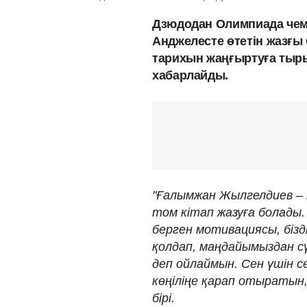
Дзюдодан Олимпиада чем
Анджелесте өтетін жазғ
тарихын жаңғыртуға тыр
хабарлайды.
"Ғалымжан Жылгелдиев – м
том кітап жазуға болады.
берген мотивациясы, бізд
қолдап, маңдайымыздан сүй
деп ойлаймын. Сен үшін сен
көңіліңе қарап отыратын
бірі.