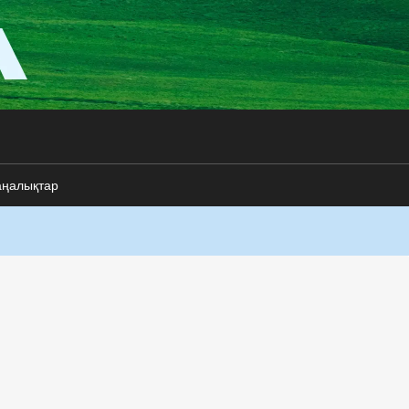
аңалықтар