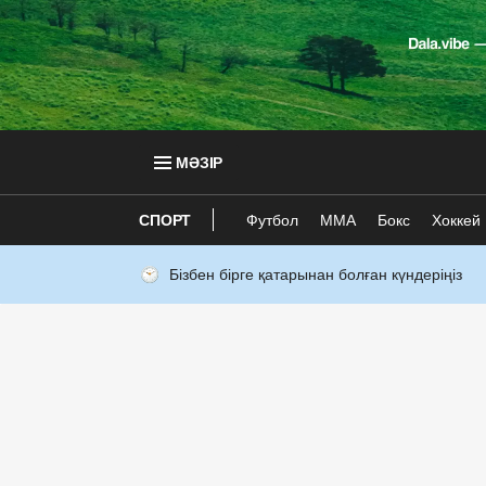
МӘЗІР
СПОРТ
Футбол
ММА
Бокс
Хоккей
Бізбен бірге қатарынан болған күндеріңіз