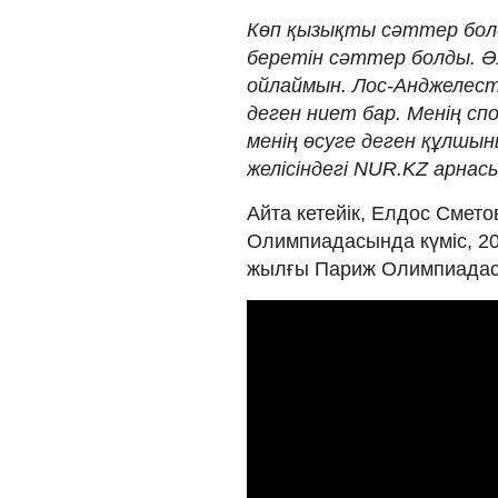
Көп қызықты сәттер болд
беретін сәттер болды. Ә
ойлаймын. Лос-Анджелесте
деген ниет бар. Менің с
менің өсуге деген құлшы
желісіндегі NUR.KZ арнас
Айта кетейік, Елдос Смет
Олимпиадасында күміс, 2
жылғы Париж Олимпиадас