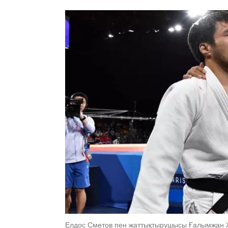
Елдос Сметов пен жаттықтырушысы Ғалымжан Ж