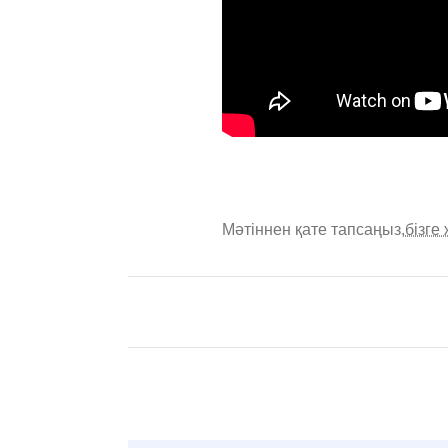
Мәтіннен қате тапсаңыз,
бізге