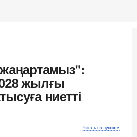
 жаңартамыз":
2028 жылғы
тысуға ниетті
Читать на русском