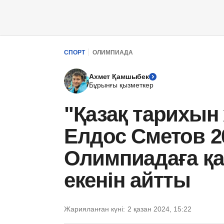
СПОРТ
ОЛИМПИАДА
Ахмет Қамшыбек
Бұрынғы қызметкер
"Қазақ тарихын
Елдос Сметов 
Олимпиадаға қа
екенін айтты
Жарияланған күні:
2 қазан 2024, 15:22