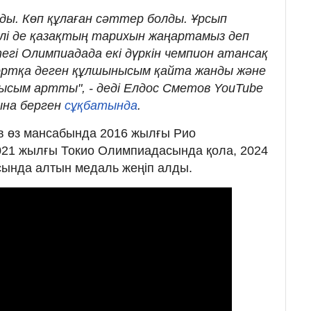
ы. Көп құлаған сәттер болды. Ұрсып
лі де қазақтың тарихын жаңартамыз деп
гі Олимпиадада екі дүркін чемпион атансақ
портқа деген құлшынысым қайта жанды және
нысым артты", - деді Елдос Сметов YouTube
ына берген
сұқбатында
.
ов өз мансабында 2016 жылғы Рио
021 жылғы Токио Олимпиадасында қола, 2024
ында алтын медаль жеңіп алды.