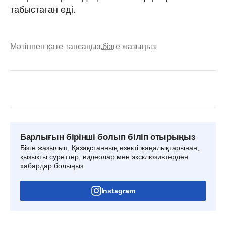
табыстаған еді.
Мәтіннен қате тапсаңыз,
бізге жазыңыз
Барлығын бірінші болып біліп отырыңыз
Бізге жазылып, Қазақстанның өзекті жаңалықтарынан,
қызықты суреттер, видеолар мен эксклюзивтерден
хабардар болыңыз.
Instagram