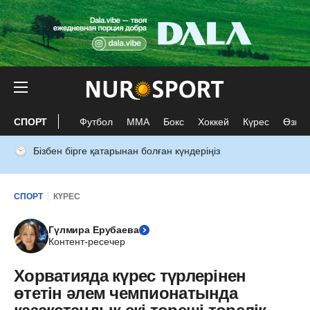
СПОРТ
Футбол
ММА
Бокс
Хоккей
Күрес
Өзге 
Бізбен бірге қатарынан болған күндеріңіз
СПОРТ
КҮРЕС
Гүлмира Ерубаева
Контент-ресечер
Хорватияда күрес түрлерінен
өтетін әлем чемпионатында