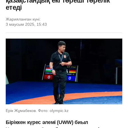
қазақстандық екі төреші төрелік
етеді
Жарияланған күні:
3 маусым 2025, 15:43
Ерік Жұмабеков. Фото: olympic.kz
Біріккен күрес әлемі (UWW) биыл