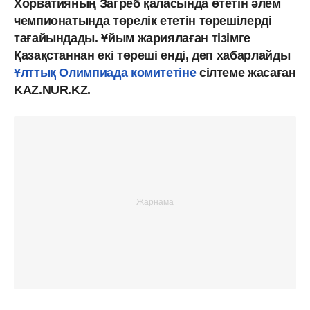
Хорватияның Загреб қаласында өтетін әлем
чемпионатында төрелік ететін төрешілерді
тағайындады. Ұйым жариялаған тізімге
Қазақстаннан екі төреші енді, деп хабарлайды
Ұлттық Олимпиада комитетіне
сілтеме жасаған
KAZ.NUR.KZ.