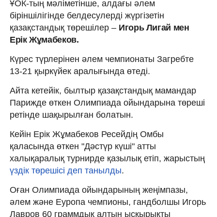
ҰОК-тың мәліметінше, алдағы әлем
біріншілігінде белдесулерді жүргізетін
қазақстандық төрешілер –
Игорь Лигай мен
Ерік Жұмабеков.
Күрес түрлерінен әлем чемпионаты Загребте
13-21 қыркүйек аралығында өтеді.
Айта кетейік, былтыр қазақстандық мамандар
Парижде өткен Олимпиада ойындарына төреші
ретінде шақырылған болатын.
Кейін Ерік Жұмабеков Ресейдің Омбы
қаласында өткен "Дәстүр күші" атты
халықаралық турнирде қазылық етіп, жарыстың
үздік төрешісі деп танылды
.
Оған Олимпиада ойындарының жеңімпазы,
әлем және Еуропа чемпионы, гандболшы Игорь
Лавров 60 граммдық алтын ысқырықты