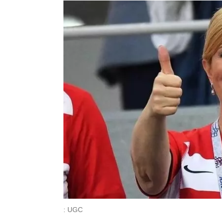
: UGC