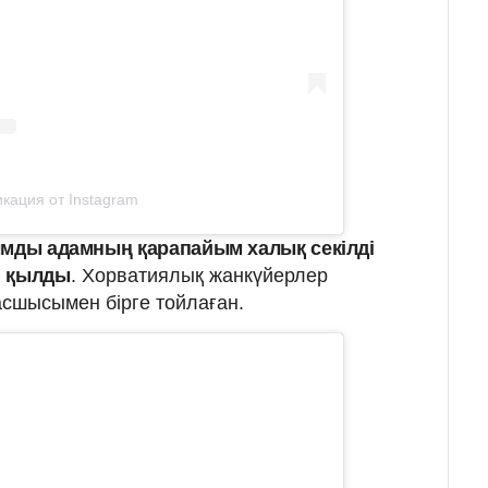
кация от Instagram
ымды адамның қарапайым халық секілді
і қылды
. Хорватиялық жанкүйерлер
асшысымен бірге тойлаған.