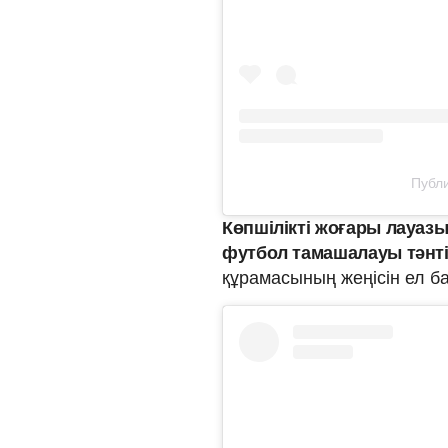
Публи
Көпшілікті жоғары лауаз
футбол тамашалауы тәнт
құрамасының жеңісін ел б