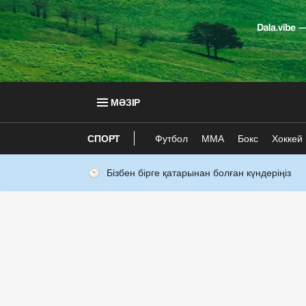
МӘЗІР
СПОРТ
Футбол
ММА
Бокс
Хоккей
Бізбен бірге қатарынан болған күндеріңіз