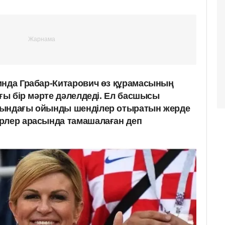
инда Грабар-Китарович өз құрамасының
ағы бір мәрте дәлелдеді. Ел басшысы
сындағы ойынды шенділер отыратын жерде
рлер арасында тамашалаған деп