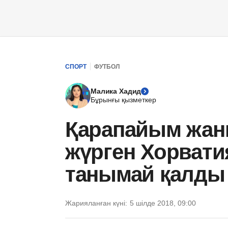
СПОРТ
ФУТБОЛ
Малика Хадид
Бұрынғы қызметкер
Қарапайым жан
жүрген Хорвати
танымай қалды
Жарияланған күні:
5 шілде 2018, 09:00