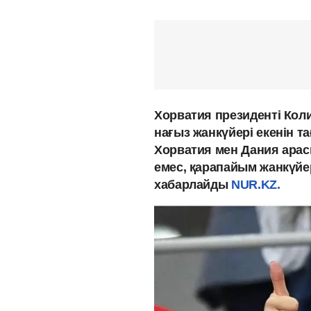
Хорватия президенті Кол
нағыз жанкүйері екенін т
Хорватия мен Дания ара
емес, қарапайым жанкүйе
хабарлайды
NUR.KZ.