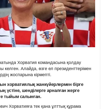
атында Хорватия командасына қолдау
йы келген. Алайда, өзге ел президенттерімен
ердің жоспарына кірмепті.
ын хорватиялық жанкүйерлермен бірге
ның үстіне, шенділерге арналған жерге
ге тыйым салынған.
вич Хорватияға тек қана ұлттық құрама