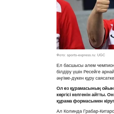
Фото: sports-express.ru: UGC
Ел басшысы әлем чемпион
білдіру үшін Ресейге арна
әңгіме-дүкен құру саясатк
Ол өз құрамасының ойын
көргісі келгенін айтты. О
құрама формасымен кіру
Ал Колинда Грабар-Китаро