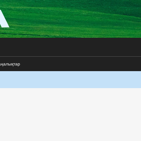
аңалықтар