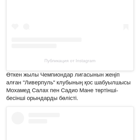
Публикация от Instagram
Өткен жылы Чемпиондар лигасынын жеңіп
алған "Ливерпуль" клубының қос шабуылшысы
Мохамед Салах пен Садио Мане төртінші-
бесінші орындарды бөлісті.