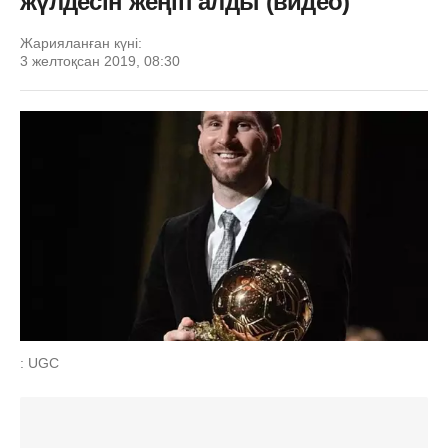
жүлдесін жеңіп алды (видео)
Жарияланған күні:
3 желтоқсан 2019, 08:30
: UGC