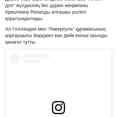
доп" жүлдесінің бес дүркін жеңімпазы
Криштиану Роналды алғашқы үштікті
қорытындылады.
Ал Голландия мен "Ливерпуль" құрамасының
қорғаушысы Вирджил ван Дейк екінші орынды
қанағат тұтты.