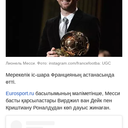
Лионель Месси. Фото: instagram.com/francefootba: UGC
Мерекелік іс-шара Францияның астанасында
өтті.
Eurosport.ru
басылымының мәліметінше, Месси
басты қарсыластары Вирджил ван Дейк пен
Криштиану Роналдудан көп дауыс жинаған.