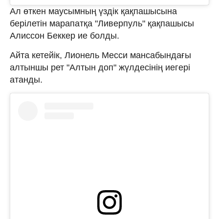
Ал өткен маусымның үздік қақпашысына
берілетін марапатқа "Ливерпуль" қақпашысы
Алиссон Беккер ие болды.
Айта кетейік, Лионель Месси мансабындағы
алтыншы рет "Алтын доп" жүлдесінің иегері
атанды.