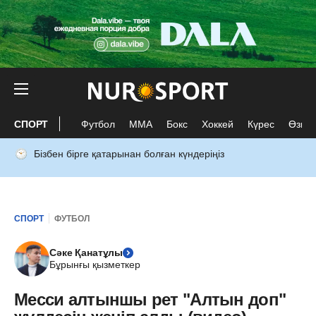
СПОРТ
Футбол
ММА
Бокс
Хоккей
Күрес
Өзге 
Бізбен бірге қатарынан болған күндеріңіз
СПОРТ
ФУТБОЛ
Сәке Қанатұлы
Бұрынғы қызметкер
Месси алтыншы рет "Алтын доп"