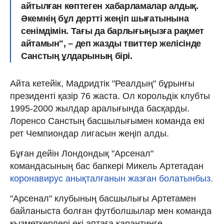
айтылған көптеген хабарламалар алдық.
Әкемнің бұл дертті жеңіп шығатынына
сенімдімін. Тағы да барлығыңызға рақмет
айтамын", – деп жазды твиттер желісінде
Санстың ұлдарының бірі.
Айта кетейік, Мадридтік "Реалдың" бұрынғы
президенті қазір 76 жаста. Ол корольдік клубты
1995-2000 жылдар аралығында басқарды.
Лоренсо Санстың басшылығымен команда екі
рет Чемпиондар лигасын жеңіп алды.
Бұған дейін Лондондық "Арсенал"
командасының бас бапкері Микель Артетадан
коронавирус анықталғанын жазған болатынбыз.
"Арсенал" клубының басшылығы Артетамен
байланыста болған футболшылар мен команда
қызметкерлері екі аптаға карантинге