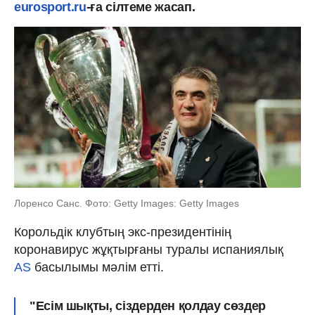
eurosport.ru
-ға сілтеме жасап.
Лоренсо Санс. Фото: Getty Images: Getty Images
Корольдік клубтың экс-президентінің
коронавирус жұқтырғаны туралы испаниялық
AS
басылымы мәлім етті.
"Есім шықты, сіздерден қолдау сөздер