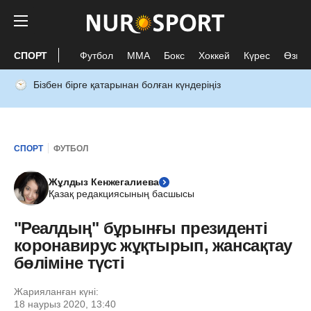
СПОРТ
Футбол
ММА
Бокс
Хоккей
Күрес
Өзге 
Бізбен бірге қатарынан болған күндеріңіз
СПОРТ
ФУТБОЛ
Жұлдыз Кенжегалиева
Қазақ редакциясының басшысы
"Реалдың" бұрынғы президенті
коронавирус жұқтырып, жансақтау
бөліміне түсті
Жарияланған күні:
18 наурыз 2020, 13:40