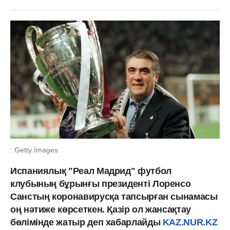
: Getty Images
Испаниялық "Реал Мадрид" футбол
клубының бұрынғы президенті Лоренсо
Санстың коронавирусқа тапсырған сынамасы
оң нәтиже көрсеткен. Қазір ол жансақтау
бөлімінде жатыр деп хабарлайды
KAZ.NUR.KZ