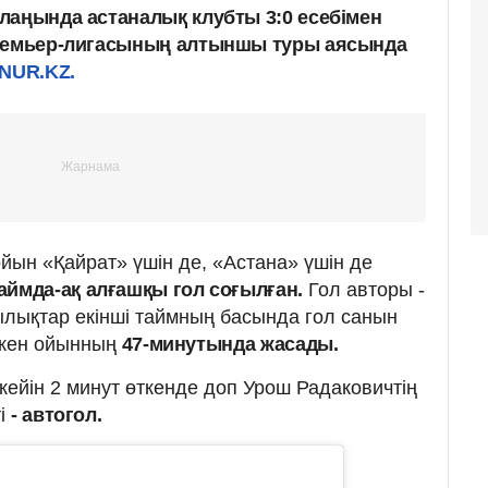
лаңында астаналық клубты 3:0 есебімен
Премьер-лигасының алтыншы туры аясында
NUR.KZ.
йын «Қайрат» үшін де, «Астана» үшін де
таймда-ақ алғашқы гол соғылған.
Гол авторы -
ылықтар екінші таймның басында гол санын
ікен ойынның
47-минутында жасады.
ейін 2 минут өткенде доп Урош Радаковичтің
ті
- автогол.