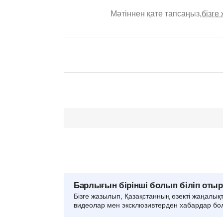
Мәтіннен қате тапсаңыз,
бізге
Барлығын бірінші болып біліп оты
Бізге жазылып, Қазақстанның өзекті жаңалық
видеолар мен эксклюзивтерден хабардар бо