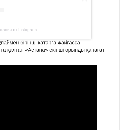
кация от Instagram
паймен бірінші қатарға жайғасса,
та қалған «Астана» екінші орынды қанағат