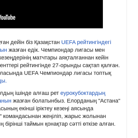
ұған дейін біз Қазақстан
UEFA рейтингіндегі
нын
жазған едік. Чемпиондар лигасы мен
кезеңдерінің матчтары аяқталғаннан кейін
нттері рейтингінде 27-орынды сақтап қалған.
ласында UEFA Чемпиондар лигасы топтық
ды.
ылдың ішінде алғаш рет
еурокубоктардың
ғанын
жазған болатынбыз. Елорданың "Астана"
ының екінші іріктеу кезеңі аясында
" командасынан жеңіліп, жарыс жолынан
 бірінші таймын қонақтар сәтті өткізе алған.