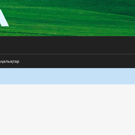
аңалықтар