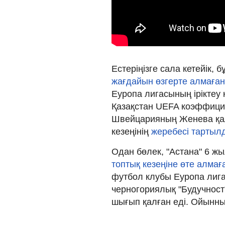
Естеріңізге сала кетейік, б
жағдайын өзгерте алмаға
Еуропа лигасының іріктеу 
Қазақстан UEFA коэффицие
Швейцарияның Женева қа
кезеңінің
жеребесі тартыл
Одан бөлек, "Астана" 6 ж
топтық кезеңіне өте алма
футбол клубы Еуропа лигас
черногориялық "Будучност
шығып қалған еді. Ойынның