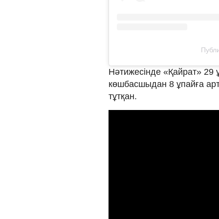
Публи
Нәтижесінде «Қайрат» 29 ұ
көшбасшыдан 8 ұпайға арт
тұтқан.