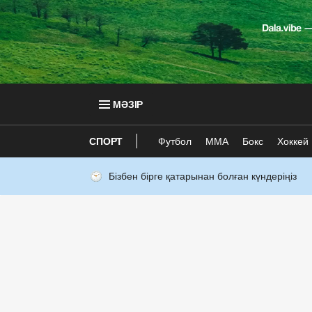
МӘЗІР
СПОРТ
Футбол
ММА
Бокс
Хоккей
Бізбен бірге қатарынан болған күндеріңіз