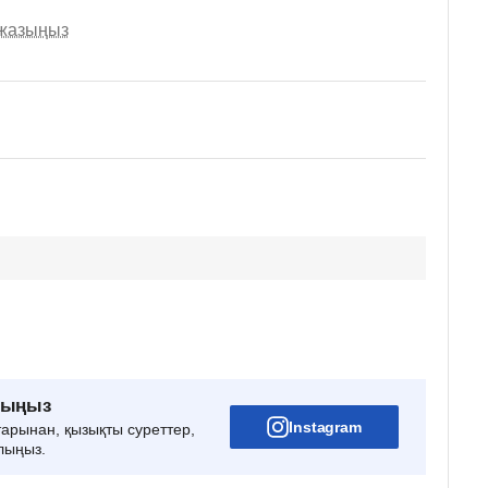
 жазыңыз
рыңыз
Instagram
тарынан, қызықты суреттер,
лыңыз.