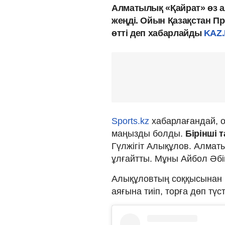
Алматылық «Қайрат» өз а
жеңді. Ойын Қазақстан 
өтті деп хабарлайды
KAZ.
Sports.kz
хабарлағандай, о
маңызды болды.
Бірінші 
Гүлжігіт Алықұлов. Алмат
ұлғайтты. Мұны Айбол Әб
Алықұловтың соққысынан к
аяғына тиіп, торға дөп түс