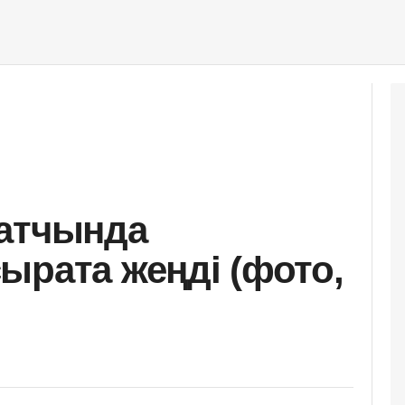
матчында
ырата жеңді (фото,